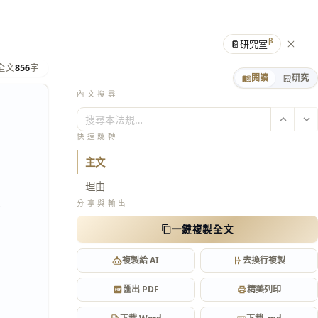
β
📔
研究室
全文
856
字
閱讀
研究
內文搜尋
搜尋本法規…
快速跳轉
主文
理由
定
分享與輸出
一鍵複製全文
複製給 AI
去換行複製
匯出 PDF
精美列印