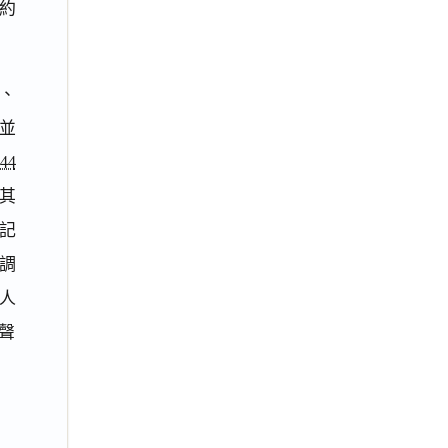
約
地、
，並
44
其
記
調
人
聲