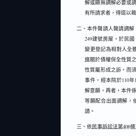
解或顯無調解必要或
有所請求者，得逕以
二、本件聲請人聲請調解，
249建號房屋，於民
變更登記為相對人全
條
關於債權保全性質
性質屬形成之訴，而
事件，經本院於110
解意願，再者，本件
等願配合出面調解，
請。
三、依
民事訴訟法第406條