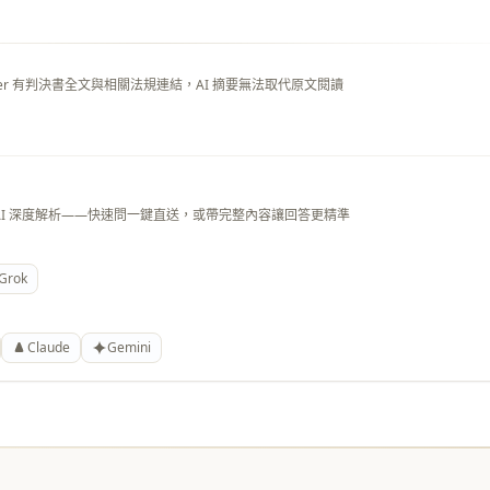
layer 有判決書全文與相關法規連結，AI 摘要無法取代原文閱讀
AI 深度解析——快速問一鍵直送，或帶完整內容讓回答更精準
Grok
Claude
Gemini