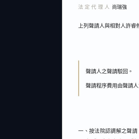
法定代理人
尚瑞強
上列聲請人與相對人許睿
聲請人之聲請駁回。
聲請程序費用由聲請人
一、按法院認調解之聲請