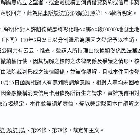
調解顯無成立之望者，或金融機構因消費借貸契約或信用卡契
裁定駁回之，此為
民事訴訟法第406條第1項
第1、6款所明定。
聲明相對人許趙德絨應將彰化縣○○鄉○○段000000地號土
國（下同）110年3月25日以分割繼承為原因之登記予以塗銷
體公同共有云云。惟查，聲請人所持理由依據顯然係
民法第2
之撤銷權行使，因其調解之標的之法律關係及爭議之情形，核
須由法院裁判形成之法律關係，並無從調解。且就本件回復登
年10月25日函詢相對人有無到院調解意願，相對人等均未回覆
係因金融機構消費信用卡用債務所衍生之請求，實難期待相對
依首揭規定，本件並無調解實益，爰以裁定駁回本件調解之
第1項第1款
、第95條、第78條，裁定如主文。