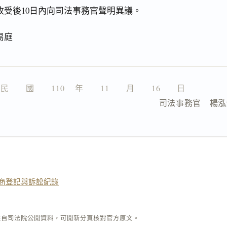
收受後10日內向司法事務官聲明異議。
易庭
民　　國　　110 　年　　11　　月　　16　　日
                      司法事務官　楊
商登記與訴訟紀錄
來自司法院公開資料，可開新分頁核對官方原文。