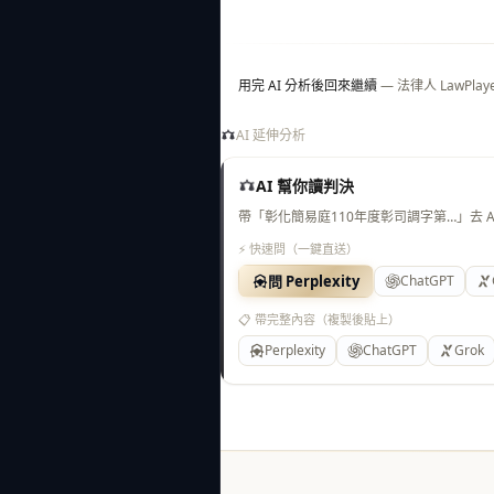
用完 AI 分析後回來繼續
— 法律人 LawP
AI 延伸分析
AI 幫你讀判決
帶「彰化簡易庭110年度彰司調字第…」去 
⚡ 快速問（一鍵直送）
問 Perplexity
ChatGPT
📋 帶完整內容（複製後貼上）
Perplexity
ChatGPT
Grok