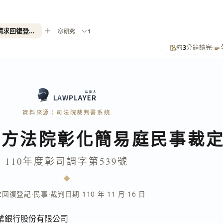
110年度彰司調字第539號（請求回復登記）
研究
1
約
3
分鐘讀完
·
資料來源：司法院裁判書系統
地方法院彰化簡易庭民事裁
110年度彰司調字第539號
求回復登記
·
民事
·
裁判日期 110 年 11 月 16 日
業銀行股份有限公司