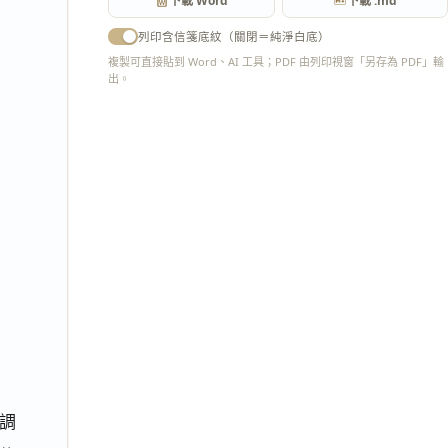
下載 Word
下載 .md
列印含信箋底紋（關閉＝純淨白底）
複製可直接貼到 Word、AI 工具；PDF 由列印視窗「另存為 PDF」輸
出。
匯出 PDF
調