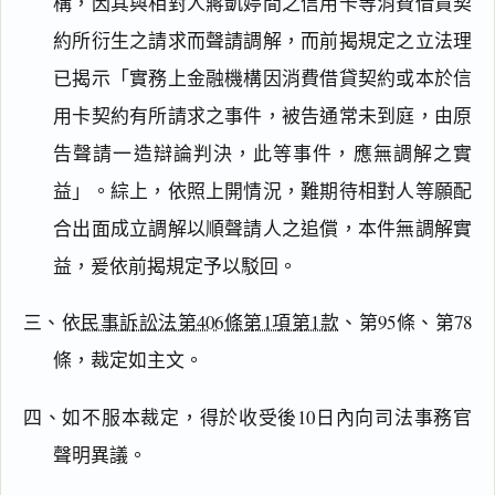
構，因其與相對人蔣凱婷間之信用卡等消費借貸契
閱讀
研究
約所衍生之請求而聲請調解，而前揭規定之立法理
已揭示「實務上金融機構因消費借貸契約或本於信
用卡契約有所請求之事件，被告通常未到庭，由原
告聲請一造辯論判決，此等事件，應無調解之實
搜尋本
益」。綜上，依照上開情況，難期待相對人等願配
合出面成立調解以順聲請人之追償，本件無調解實
益，爰依前揭規定予以駁回。
主
文
三、依
民事訴訟法第406條第1項第1款
、第95條、第78
理
由
條，裁定如主文。
四、如不服本裁定，得於收受後10日內向司法事務官
聲明異議。
一