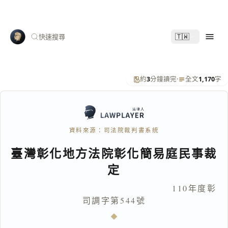
🇹🇼
快速搜尋
約
3
分鐘讀完
·
全文
1,170
字
資料來源：司法院裁判書系統
臺灣彰化地方法院彰化簡易庭民事裁
定
110年度彰
司調字第544號