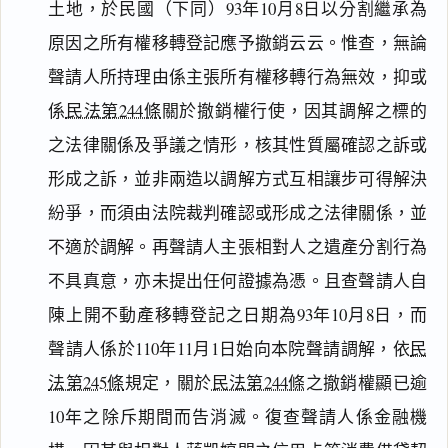
土地，於民國（下同）93年10月8日以分割繼承為
原因之所有權移轉登記應予撤銷云云。惟查，無論
聲請人所持理由係主張所有權移轉行為無效，抑或
係
民法第244條
關於撤銷權行使，因其調解之標的
之法律關係及爭議之情形，核其性質屬確認之訴或
形成之訴，並非兩造以調解方式互相讓步可得解決
紛爭，而須由法院裁判確認或形成之法律關係，並
不適於調解。再聲請人主張相對人之遺產分割行為
不具真意，亦未提出任何證據為憑。且查聲請人自
陳上開不動產移轉登記之日期為93年10月8日，而
聲請人係於110年11月1日始向本院聲請調解，依
民
法第245條
規定，關於
民法第244條
之撤銷權顯已逾
10年之除斥期間而告消滅。復查聲請人係金融機