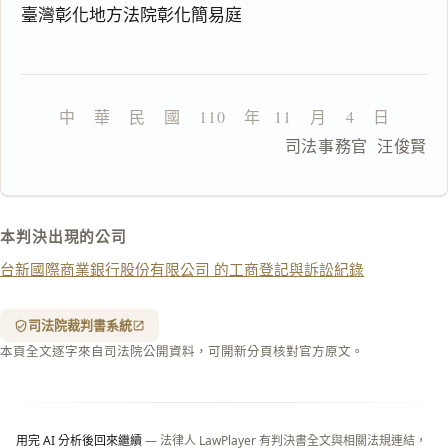
鍵
臺灣彰化地方法院彰化簡易庭
複
製
全
文
中    華    民    國    110    年   11    月    4    日
複製給 AI
去換行複製
　　                 司法事務官  汪俊賢
匯出 PDF
精美列印
下載 Word
下載 .md
本判決出現的公司
列印
台新國際商業銀行股份有限公司 的工商登記與訴訟紀錄
含信
箋底
紋
（關
司法院裁判書系統
閉＝
本頁全文逐字來自司法院公開資料，可開新分頁核對官方原文。
純淨
白
底）
用完 AI 分析後回來繼續
— 法律人 LawPlayer 有判決書全文與相關法規連結，