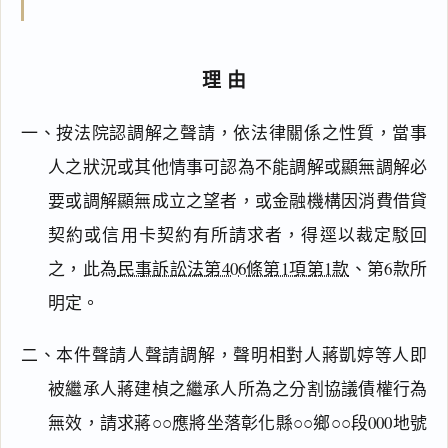
理由
一、按法院認調解之聲請，依法律關係之性質，當事
人之狀況或其他情事可認為不能調解或顯無調解必
要或調解顯無成立之望者，或金融機構因消費借貸
契約或信用卡契約有所請求者，得逕以裁定駁回
之，此為
民事訴訟法第406條第1項第1款
、第6款所
明定。
二、本件聲請人聲請調解，聲明相對人蔣凱婷等人即
被繼承人蔣建楨之繼承人所為之分割協議債權行為
無效，請求蔣○○應將坐落彰化縣○○鄉○○段000地號