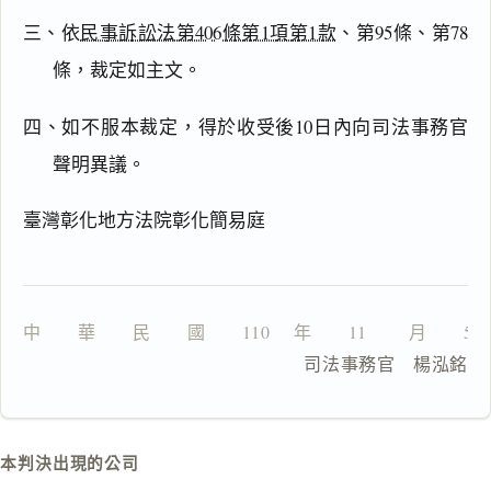
文
三、依
民事訴訟法第406條第1項第1款
、第95條、第78
理
由
條，裁定如主文。
四、如不服本裁定，得於收受後10日內向司法事務官
聲明異議。
一
鍵
臺灣彰化地方法院彰化簡易庭
複
製
全
文
中　　華　　民　　國　　110 　年　　11 　　月　　5
複製給 AI
去換行複製
                     司法事務官　楊泓銘
匯出 PDF
精美列印
下載 Word
下載 .md
本判決出現的公司
列印