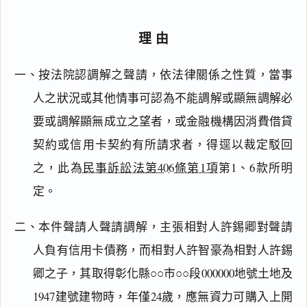
理由
一、按法院認調解之聲請，依法律關係之性質，當事
人之狀況或其他情事可認為不能調解或顯無調解必
要或調解顯無成立之望者，或金融機構因消費借貸
契約或信用卡契約有所請求者，得逕以裁定駁回
之，此為
民事訴訟法第406條第1項
第1、6款所明
定。
二、本件聲請人聲請調解，主張相對人許錫卿對聲請
人負有信用卡債務，而相對人許智豪為相對人許錫
卿之子，其取得彰化縣○○市○○段000000地號土地及
1947建號建物時，年僅24歲，應無資力可購入上開