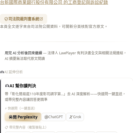
台新國際商業銀行股份有限公司 的工商登記與訴訟紀錄
含信
箋底
紋
（關
司法院裁判書系統
閉＝
本頁全文逐字來自司法院公開資料，可開新分頁核對官方原文。
純淨
白
底）
用完 AI 分析後回來繼續
— 法律人 LawPlayer 有判決書全文與相關法規連結，
AI 摘要無法取代原文閱讀
AI 延伸分析
AI 幫你讀判決
帶「彰化簡易庭110年度彰司調字第…」去 AI 深度解析——快速問一鍵直送，
或帶完整內容讓回答更精準
⚡ 快速問（一鍵直送）
問 Perplexity
ChatGPT
Grok
📋 帶完整內容（複製後貼上）