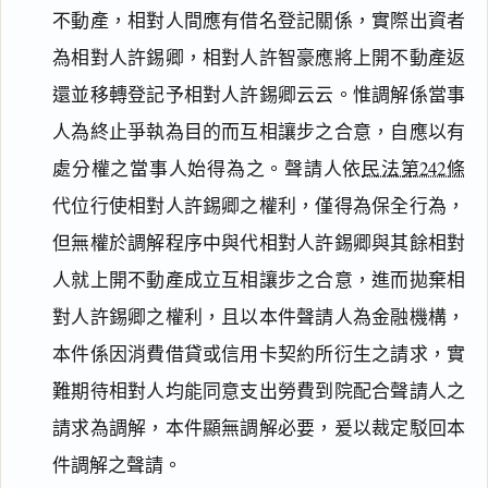
不動產，相對人間應有借名登記關係，實際出資者
為相對人許錫卿，相對人許智豪應將上開不動產返
還並移轉登記予相對人許錫卿云云。惟調解係當事
人為終止爭執為目的而互相讓步之合意，自應以有
處分權之當事人始得為之。聲請人依
民法第242條
代位行使相對人許錫卿之權利，僅得為保全行為，
閱讀
研究
但無權於調解程序中與代相對人許錫卿與其餘相對
人就上開不動產成立互相讓步之合意，進而拋棄相
對人許錫卿之權利，且以本件聲請人為金融機構，
本件係因消費借貸或信用卡契約所衍生之請求，實
搜尋本
難期待相對人均能同意支出勞費到院配合聲請人之
請求為調解，本件顯無調解必要，爰以裁定駁回本
件調解之聲請。
主