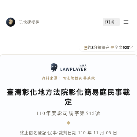
🇹🇼
快速搜尋
約
3
分鐘讀完
·
全文
923
字
資料來源：司法院裁判書系統
臺灣彰化地方法院彰化簡易庭民事裁
定
110年度彰司調字第545號
終止借名登記
·
民事
·
裁判日期 110 年 11 月 05 日