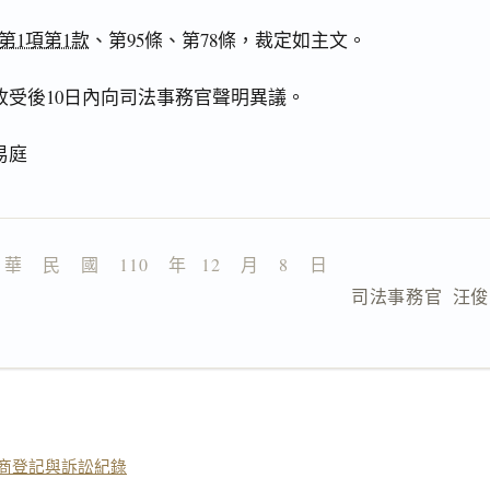
第1項第1款
、第95條、第78條，裁定如主文。
收受後10日內向司法事務官聲明異議。
易庭
 華    民    國    110    年   12    月    8    日
　　                 司法事務官  汪
商登記與訴訟紀錄