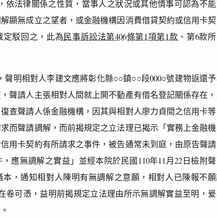
，依法律關係之性質，當事人之狀況或其他情事可認為不能
調解顯無成立之望者，或金融機構因消費借貸契約或信用卡契
裁定駁回之，此為
民事訴訟法第406條第1項第1款
、第6款所
聲明相對人李建文應將彰化縣○○鎮○○段000○號建物返還予
查，聲請人主張相對人間就上開不動產有借名登記關係存在，
。復查聲請人係金融機構，因其與相對人廖力貞間之信用卡等
請求而聲請調解，而前揭規定之立法理已揭示「實務上金融機
於信用卡契約有所請求之事件，被告通常未到庭，由原告聲請
，應無調解之實益」並經本院於民國110年11月22日檢附聲
繕本，通知相對人陳明有無調解之意願，相對人已陳報不願
件在卷可憑，益明前揭規定立法理由所示無調解實益至明，爰
請。