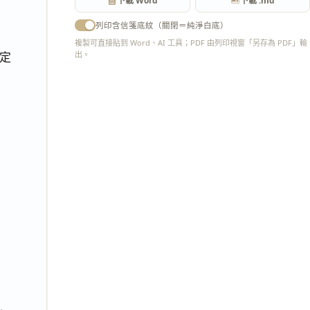
下載 Word
下載 .md
列印含信箋底紋（關閉＝純淨白底）
複製可直接貼到 Word、AI 工具；PDF 由列印視窗「另存為 PDF」輸
出。
定
匯出 PDF