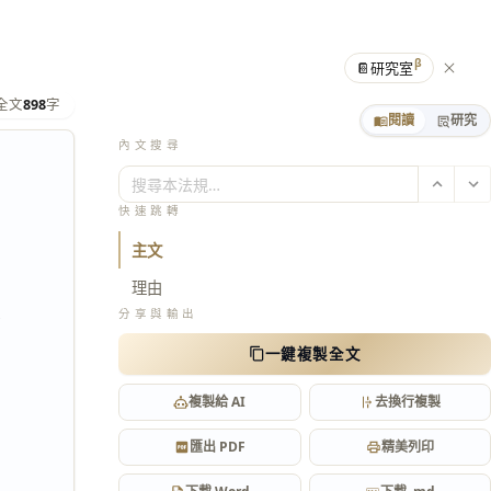
β
📔
研究室
全文
898
字
閱讀
研究
內文搜尋
搜尋本法規…
快速跳轉
主文
理由
定
分享與輸出
一鍵複製全文
複製給 AI
去換行複製
匯出 PDF
精美列印