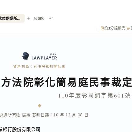
110年度彰司調字第601號（代位返還所有物）
研究
1
約
3
分鐘讀完
·
資料來源：司法院裁判書系統
地方法院彰化簡易庭民事裁
年度彰司調字第601號
返還所有物
·
民事
·
裁判日期 110 年 12 月 08 日
業銀行股份有限公司