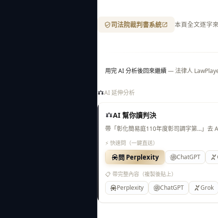
司法院裁判書系統
本頁全文逐字
用完 AI 分析後回來繼續
— 法律人 LawP
AI 延伸分析
AI 幫你讀判決
帶「彰化簡易庭110年度彰司調字第…」去 
⚡ 快速問（一鍵直送）
問 Perplexity
ChatGPT
📋 帶完整內容（複製後貼上）
Perplexity
ChatGPT
Grok