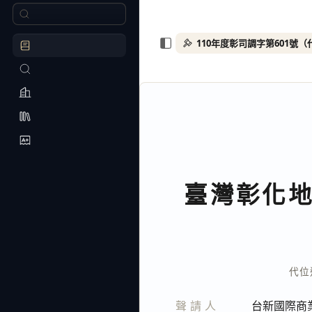
臺灣彰化
110
代位
聲請人
台新國際商