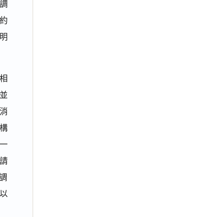
調
約
明
相
並
消
構
一
請
調
以