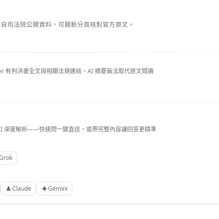
來自司法院公開資料，可開新分頁核對官方原文。
layer 有判決書全文與相關法規連結，AI 摘要無法取代原文閱讀
AI 深度解析——快速問一鍵直送，或帶完整內容讓回答更精準
Grok
Claude
Gemini