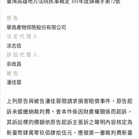
臺灣高雄地方法院民事裁定 101年度旗補字第72號
原告
華南產物保險股份有限公司
法定代理人
凃志佶
訴訟代理人
余政昌
被告
潘佳蓉
上列原告與被告潘佳蓉間請求損害賠償事件，原告起
訴未據繳納裁判費。查本件係因財產權關係而起訴，
其訴訟標的價額依原告起訴主張訴之聲明內容核定為
新臺幣肆萬零玖佰肆拾伍元，應徵第一審裁判費新臺