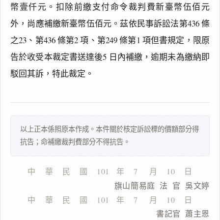
幣壹仟元。扣除前繳支付命令裁判費新臺幣伍佰元
外，尚應補繳新臺幣伍佰元。茲依民事訴訟法第436 條
閱讀
研究
之23、第436 條第2 項、第249 條第1 項但書規定，限原
告於收受本裁定書送達後5 日內補繳，逾期未為繳納即
駁回其訴，特此裁定。
搜尋本
以上正本係照原本作成。本件關於核定訴訟標的價額部分得
抗告；命補繳裁判費部分不得抗告。
一
鍵
複
中    華    民    國    101   年    7     月    10    日
製
                  旗山簡易庭  法  官  吳文婷
全
文
中    華    民    國    101   年    7     月    10    日
                              書記官  蕭主恩
複製給 AI
去換行複製