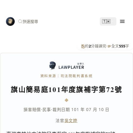
🇹🇼
快速搜尋
約
2
分鐘讀完
·
全文
555
字
資料來源：司法院裁判書系統
旗山簡易庭101年度旗補字第72號
損害賠償
·
民事
·
裁判日期 101 年 07 月 10 日
法官
吳文婷