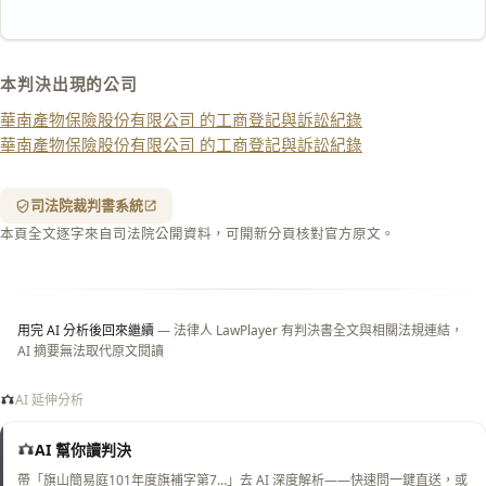
匯出 PDF
精美列印
本判決出現的公司
下載 Word
下載 .md
華南產物保險股份有限公司 的工商登記與訴訟紀錄
列印
華南產物保險股份有限公司 的工商登記與訴訟紀錄
含信
箋底
紋
（關
司法院裁判書系統
閉＝
本頁全文逐字來自司法院公開資料，可開新分頁核對官方原文。
純淨
白
底）
用完 AI 分析後回來繼續
— 法律人 LawPlayer 有判決書全文與相關法規連結，
AI 摘要無法取代原文閱讀
AI 延伸分析
AI 幫你讀判決
帶「旗山簡易庭101年度旗補字第7…」去 AI 深度解析——快速問一鍵直送，或