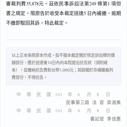
審裁判費35,878元。茲依民事訴訟法第249 條第1 項但
書之規定，限原告於收受本裁定送達5 日內補繳，逾期
搜尋本
不繳即駁回其訴，特此裁定。
一
以上正本係照原本作成。如不服本裁定關於核定訴訟標的價
鍵
複
額部分，應於送達後10日內向本院提出抗告狀（須附繕
製
本），並繳納抗告費新台幣1,000元；其餘關於命補繳裁判
全
費部分，不得抗告。
文
複製給 AI
去換行複製
中    華    民    國   101    年    6     月    8     日
                  民事第三庭  法  官  梁淑美
匯出 PDF
精美列印
中    華    民    國   101    年    6     月    8     日
下載 Word
下載 .md
                              書記官  李佳惠
列印