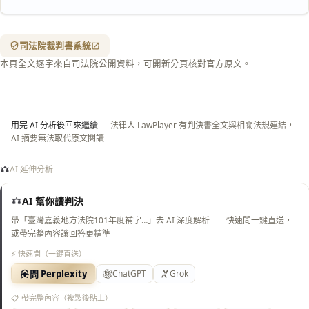
含信
箋底
紋
（關
司法院裁判書系統
閉＝
本頁全文逐字來自司法院公開資料，可開新分頁核對官方原文。
純淨
白
底）
用完 AI 分析後回來繼續
— 法律人 LawPlayer 有判決書全文與相關法規連結，
AI 摘要無法取代原文閱讀
AI 延伸分析
AI 幫你讀判決
帶「臺灣嘉義地方法院101年度補字…」去 AI 深度解析——快速問一鍵直送，
或帶完整內容讓回答更精準
⚡ 快速問（一鍵直送）
問 Perplexity
ChatGPT
Grok
📋 帶完整內容（複製後貼上）