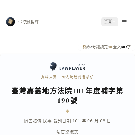
🇹🇼
快速搜尋
約
2
分鐘讀完
·
全文
607
字
資料來源：司法院裁判書系統
臺灣嘉義地方法院101年度補字第
190號
損害賠償
·
民事
·
裁判日期 101 年 06 月 08 日
法官
梁淑美