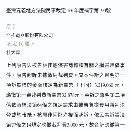
臺灣嘉義地方法院民事裁定 101年度補字第190號
原告
亞拓電器股份有限公司
法定代理人
杜大森
上列原告與被告林佳德侵害商標權有關之損害賠償事
件，原告起訴未據繳納裁判費。查本件訴之聲明第一
項訴訟標的金額核定為新臺幣（下同）3,219,060 元，
應徵第一審裁判費新臺幣32,878元，至訴之聲明第二項
係依
商標法第64條
之規定請求由被告負擔費用將判決
登載於報紙，核屬非因財產權而起訴，依
民事訴訟法
閱讀
研究
第77條之14
規定應徵裁判費3,000 元，故合計應徵第一