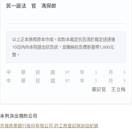
理
民一庭法 官 馮保郎
由
以上正本係照原本作成。如對本裁定抗告須於裁定送達後
一
10日內向本院提出抗告狀，並繳納抗告費新臺幣1,000元
鍵
整。
複
製
全
中　　華　　民　　國　　97　　年　　3 　　月　　3 
文
中　　華　　民　　國　　97　　年　　3 　　月　　3 
複製給 AI
去換行複製
                        書記官　王立梅
匯出 PDF
精美列印
下載 Word
下載 .md
本判決出現的公司
列印
京城商業銀行股份有限公司 的工商登記與訴訟紀錄
含信
箋底