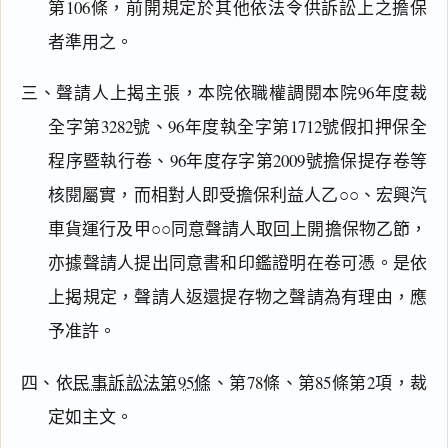
第106條，前開規定於其他依法令供訴訟上之擔保
者準用之。
三、聲請人上揭主張，本院依職權調閱本院96年度裁
全字第3282號、96年度執全字第1712號假扣押保全
程序暨執行卷、96年度存字第2009號擔保提存卷等
閱讀
研究
核閱屬實，而相對人即受擔保利益人乙○○、宏興汽
車貨運行及甲○○同意聲請人取回上開擔保物乙節，
亦據聲請人提出同意書和印鑑證明在卷可憑。是依
搜尋本
上揭規定，聲請人返還提存物之聲請為有理由，應
予准許。
四、依
民事訴訟法第95條
、第78條、第85條第2項，裁
主
定如主文。
文