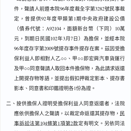
件，聲請人前遵本院96年度裁全字第3282號民事裁
定，曾提供92年度甲類第1期中央政府建設公債
（債券代號：A92104，面額新台幣（下同）10萬
元，到期日民國102年3月7日）為擔保，並經本院
96年度存字第2009號提存事件提存在案。茲因受擔
保利益人即相對人乙○○、甲○○即宏興汽車貨運行
及甲○○同意聲請人取回本件擔保物，為此請求返還
上開提存物等語，並提出假扣押裁定影本、提存書
影本、同意書和印鑑證明各1份為證。
二、按供擔保人證明受擔保利益人同意返還者，法院
應依供擔保人之聲請，以裁定命返還其提存物，
民
事訴訟法第104條第1項第2款
定有明文。另依同法