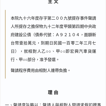
主文
本院九十六年度存字第二００九號提存事件聲請
人所提存之擔保物九十二年度甲類第四期中央政
府建設公債（債券代號：Ａ９２１０４，面額新
台幣壹拾萬元，到期日民國一百零二年三月七
日），就相對人乙○○、甲○○即宏興汽車貨運
行、甲○○部分，准予發還。
聲請程序費用由相對人連帶負擔。
理由
一、聲請意旨略以：聲請人與相對人間請求假扣押事