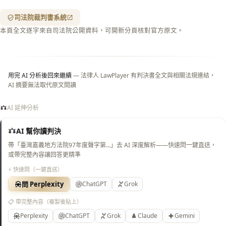
紋
（關
司法院裁判書系統
閉＝
本頁全文逐字來自司法院公開資料，可開新分頁核對官方原文。
純淨
白
底）
用完 AI 分析後回來繼續
— 法律人 LawPlayer 有判決書全文與相關法規連結，
AI 摘要無法取代原文閱讀
AI 延伸分析
AI 幫你讀判決
帶「臺灣嘉義地方法院97年度聲字第…」去 AI 深度解析——快速問一鍵直送，
或帶完整內容讓回答更精準
⚡ 快速問（一鍵直送）
問 Perplexity
ChatGPT
Grok
📋 帶完整內容（複製後貼上）
Perplexity
ChatGPT
Grok
Claude
Gemini