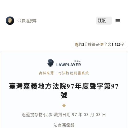
🇹🇼
快速搜尋
約
3
分鐘讀完
·
全文
1,125
字
資料來源：司法院裁判書系統
臺灣嘉義地方法院97年度聲字第97
號
返還提存物
·
民事
·
裁判日期 97 年 03 月 03 日
法官
馮保郎