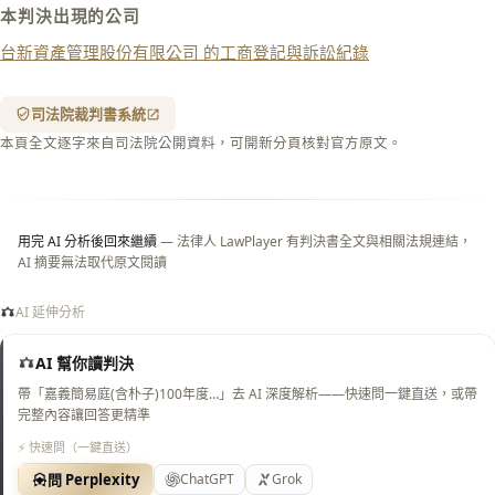
本判決出現的公司
列印
台新資產管理股份有限公司 的工商登記與訴訟紀錄
含信
箋底
紋
（關
司法院裁判書系統
閉＝
本頁全文逐字來自司法院公開資料，可開新分頁核對官方原文。
純淨
白
底）
用完 AI 分析後回來繼續
— 法律人 LawPlayer 有判決書全文與相關法規連結，
AI 摘要無法取代原文閱讀
AI 延伸分析
AI 幫你讀判決
帶「嘉義簡易庭(含朴子)100年度…」去 AI 深度解析——快速問一鍵直送，或帶
完整內容讓回答更精準
⚡ 快速問（一鍵直送）
問 Perplexity
ChatGPT
Grok