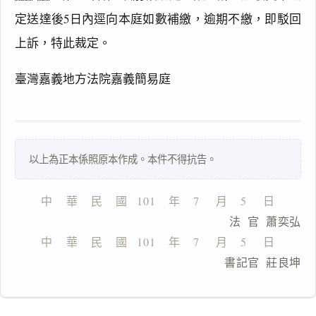
定送達後5日內逕向本庭如數補繳，逾期不繳，即駁回
上訴，特此裁定。
搜尋本
臺灣嘉義地方法院嘉義簡易庭
一
以上為正本係照原本作成。本件不得抗告。
鍵
複
製
中    華    民    國   101    年    7     月    5     日
全
                                  法  官  蕭奕弘
文
中    華    民    國   101    年    7     月    5     日
複製給 AI
去換行複製
                                  書記官  莊良坤
匯出 PDF
精美列印
下載 Word
下載 .md