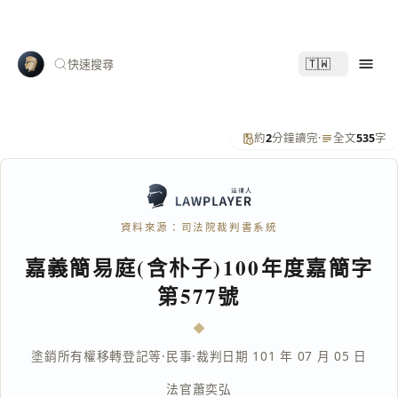
🇹🇼
快速搜尋
約
2
分鐘讀完
·
全文
535
字
資料來源：司法院裁判書系統
嘉義簡易庭(含朴子)100年度嘉簡字
第577號
塗銷所有權移轉登記等
·
民事
·
裁判日期 101 年 07 月 05 日
法官
蕭奕弘