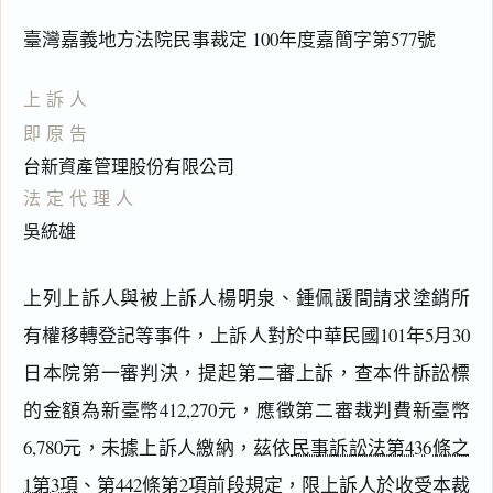
臺灣嘉義地方法院民事裁定 100年度嘉簡字第577號
上訴人
即原告
台新資產管理股份有限公司
法定代理人
吳統雄
上列上訴人與被上訴人楊明泉、鍾佩諼間請求塗銷所
有權移轉登記等事件，上訴人對於中華民國101年5月30
日本院第一審判決，提起第二審上訴，查本件訴訟標
的金額為新臺幣412,270元，應徵第二審裁判費新臺幣
6,780元，未據上訴人繳納，茲依
民事訴訟法第436條之
1第3項
、第442條第2項前段規定，限上訴人於收受本裁
閱讀
研究