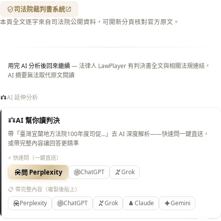
（關
司法院裁判書系統
閉＝
本頁全文逐字來自司法院公開資料，可開新分頁核對官方原文。
純淨
白
底）
用完 AI 分析後回來繼續
— 法律人 LawPlayer 有判決書全文與相關法規連結，
AI 摘要無法取代原文閱讀
AI 延伸分析
AI 幫你讀判決
帶「臺灣宜蘭地方法院100年度司促…」去 AI 深度解析——快速問一鍵直送，
或帶完整內容讓回答更精準
⚡ 快速問（一鍵直送）
問 Perplexity
ChatGPT
Grok
📋 帶完整內容（複製後貼上）
Perplexity
ChatGPT
Grok
Claude
Gemini