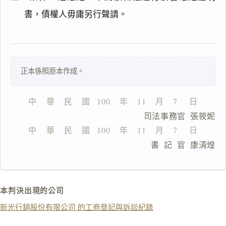
搜尋本
書，債權人毋庸另行聲請。
一
正本係照原本作成。
鍵
複
製
中    華    民    國   100    年    11    月    7     日
全
                      司法事務官  張筱妮
文
中    華    民    國   100    年    11    月    7     日
複製給 AI
去換行複製
                      書  記  官  康清煌
匯出 PDF
精美列印
下載 Word
下載 .md
本判決出現的公司
列印
新光行銷股份有限公司 的工商登記與訴訟紀錄
含信
箋底
紋