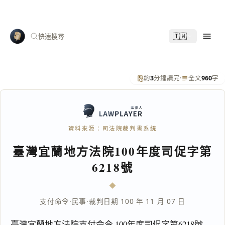
🇹🇼
快速搜尋
約
3
分鐘讀完
·
全文
960
字
資料來源：司法院裁判書系統
臺灣宜蘭地方法院100年度司促字第
6218號
支付命令
·
民事
·
裁判日期 100 年 11 月 07 日
臺灣宜蘭地方法院支付命令 100年度司促字第6218號