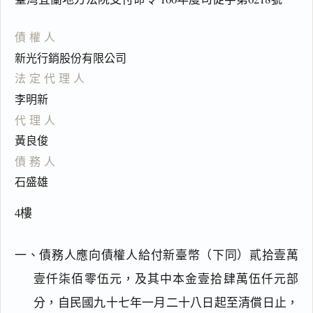
債權人
新光行銷股份有限公司
法定代理人
李明新
代理人
黃良俊
債務人
石盛雄
4樓
一、債務人應向債權人給付新臺幣（下同）貳拾壹萬
壹仟柒佰零伍元，及其中本金壹拾肆萬伍仟元部
分，自民國九十七年一月二十八日起至清償日止，