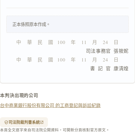
一
正本係照原本作成。
鍵
複
製
中    華    民    國   100    年    11    月    24    日
全
                      司法事務官  張筱妮
文
中    華    民    國   100    年    11    月    24    日
複製給 AI
去換行複製
                      書  記  官  康清煌
匯出 PDF
精美列印
下載 Word
下載 .md
本判決出現的公司
列印
台中商業銀行股份有限公司 的工商登記與訴訟紀錄
含信
箋底
紋
（關
司法院裁判書系統
閉＝
本頁全文逐字來自司法院公開資料，可開新分頁核對官方原文。
純淨