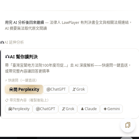
白
底）
用完 AI 分析後回來繼續
— 法律人 LawPlayer 有判決書全文與相關法規連結，
AI 摘要無法取代原文閱讀
AI 延伸分析
AI 幫你讀判決
帶「臺灣宜蘭地方法院100年度司促…」去 AI 深度解析——快速問一鍵直送，
或帶完整內容讓回答更精準
⚡ 快速問（一鍵直送）
問 Perplexity
ChatGPT
Grok
📋 帶完整內容（複製後貼上）
Perplexity
ChatGPT
Grok
Claude
Gemini
匯出