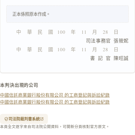
正本係照原本作成。
一
鍵
複
中    華    民    國   100    年    11    月    28    日
製
                      司法事務官  張筱妮
全
文
中    華    民    國   100    年    11    月    28    日
                      書  記  官  陳旺誠
複製給 AI
去換行複製
匯出 PDF
精美列印
本判決出現的公司
下載 Word
下載 .md
中國信託商業銀行股份有限公司 的工商登記與訴訟紀錄
列印
中國信託商業銀行股份有限公司 的工商登記與訴訟紀錄
含信
箋底
紋
（關
司法院裁判書系統
閉＝
本頁全文逐字來自司法院公開資料，可開新分頁核對官方原文。
純淨
白