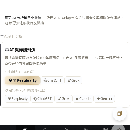
底）
用完 AI 分析後回來繼續
— 法律人 LawPlayer 有判決書全文與相關法規連結，
AI 摘要無法取代原文閱讀
AI 延伸分析
AI 幫你讀判決
帶「臺灣宜蘭地方法院100年度司促…」去 AI 深度解析——快速問一鍵直送，
或帶完整內容讓回答更精準
⚡ 快速問（一鍵直送）
問 Perplexity
ChatGPT
Grok
📋 帶完整內容（複製後貼上）
Perplexity
ChatGPT
Grok
Claude
Gemini
匯出