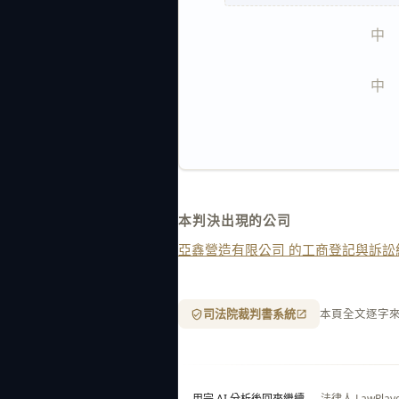
中   
中   
本判決出現的公司
亞鑫營造有限公司 的工商登記與訴訟
司法院裁判書系統
本頁全文逐字
用完 AI 分析後回來繼續
— 法律人 LawP