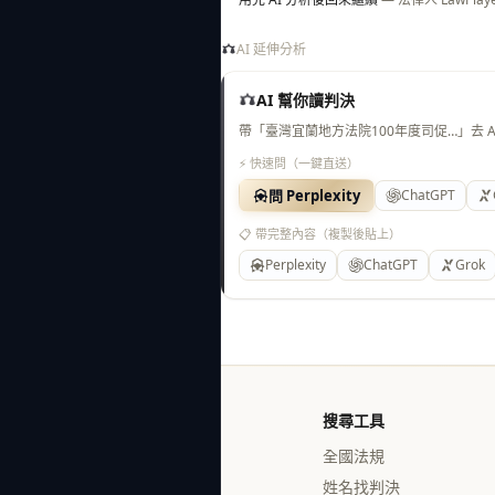
AI 延伸分析
AI 幫你讀判決
帶「臺灣宜蘭地方法院100年度司促…」去 
⚡ 快速問（一鍵直送）
問 Perplexity
ChatGPT
📋 帶完整內容（複製後貼上）
Perplexity
ChatGPT
Grok
搜尋工具
全國法規
姓名找判決