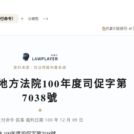
支付命令）
研究
1
約
2
分鐘讀完
·
資料來源：司法院裁判書系統
地方法院100年度司促字第
7038號
支付命令
·
民事
·
裁判日期 100 年 12 月 09 日
100年度司促字第7038號