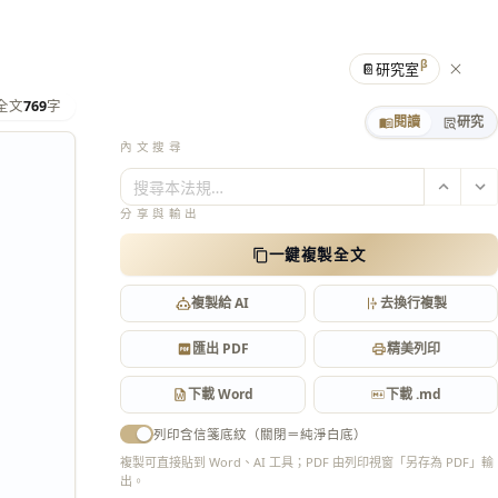
β
📔
研究室
全文
769
字
閱讀
研究
內文搜尋
搜尋本法規…
分享與輸出
一鍵複製全文
複製給 AI
去換行複製
匯出 PDF
精美列印
下載 Word
下載 .md
列印含信箋底紋（關閉＝純淨白底）
複製可直接貼到 Word、AI 工具；PDF 由列印視窗「另存為 PDF」輸
出。