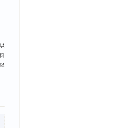
以
料
以