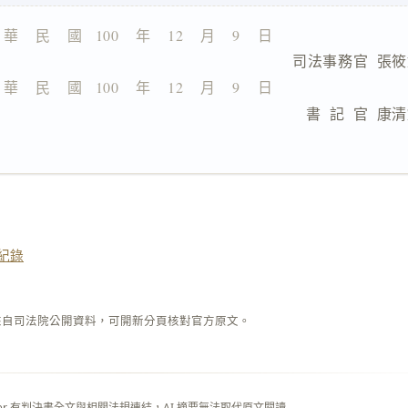
 華    民    國   100    年    12    月    9    日
                      司法事務官  
 華    民    國   100    年    12    月    9    日
                      書  記  官  
紀錄
來自司法院公開資料，可開新分頁核對官方原文。
layer 有判決書全文與相關法規連結，AI 摘要無法取代原文閱讀