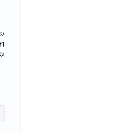
以
料
以