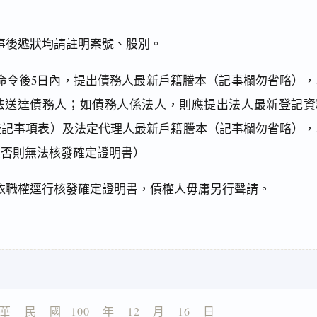
事後遞狀均請註明案號、股別。
命令後5日內，提出債務人最新戶籍謄本（記事欄勿省略），
法送達債務人；如債務人係法人，則應提出法人最新登記資
登記事項表）及法定代理人最新戶籍謄本（記事欄勿省略），
（否則無法核發確定證明書）
依職權逕行核發確定證明書，債權人毋庸另行聲請。
華    民    國   100    年    12    月    16    日