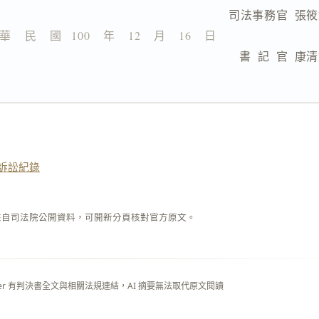
                      司法事務官  
華    民    國   100    年    12    月    16    日
                      書  記  官  
訴訟紀錄
來自司法院公開資料，可開新分頁核對官方原文。
layer 有判決書全文與相關法規連結，AI 摘要無法取代原文閱讀