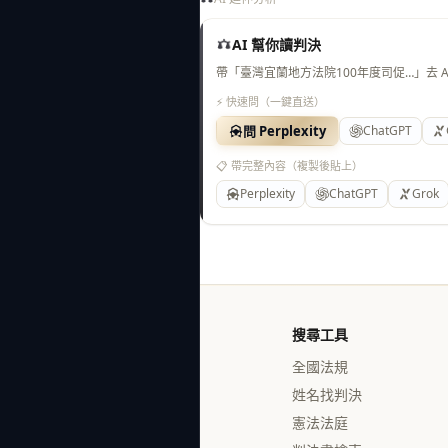
AI 幫你讀判決
帶「臺灣宜蘭地方法院100年度司促…」去 
⚡ 快速問（一鍵直送）
問 Perplexity
ChatGPT
📋 帶完整內容（複製後貼上）
Perplexity
ChatGPT
Grok
搜尋工具
全國法規
姓名找判決
憲法法庭