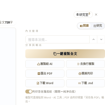
β
📔
研究室
全文
728
字
閱讀
研究
內文搜尋
搜尋本法規…
分享與輸出
一鍵複製全文
複製給 AI
去換行複製
匯出 PDF
精美列印
下載 Word
下載 .md
列印含信箋底紋（關閉＝純淨白底）
複製可直接貼到 Word、AI 工具；PDF 由列印視窗「另存為 PDF」輸
出。