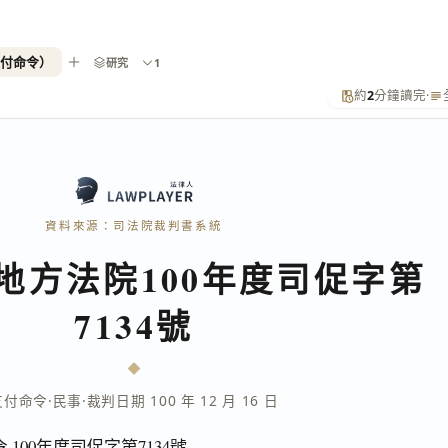
支付命令）
研究
1
約
2
分鐘讀完
·
資料來源：司法院裁判書系統
地方法院100年度司促字第
7134號
支付命令
·
民事
·
裁判日期 100 年 12 月 16 日
100年度司促字第7134號