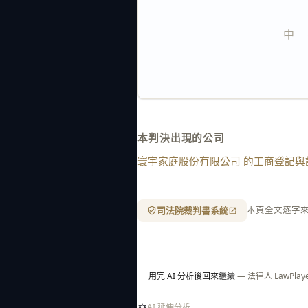
中    
本判決出現的公司
寰宇家庭股份有限公司 的工商登記與
司法院裁判書系統
本頁全文逐字
用完 AI 分析後回來繼續
— 法律人 LawP
AI 延伸分析