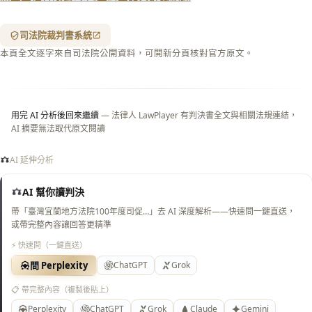
箋底
紋
（關
司法院裁判書系統
閉＝
本頁全文逐字來自司法院公開資料，可開新分頁核對官方原文。
純淨
白
底）
用完 AI 分析後回來繼續
— 法律人 LawPlayer 有判決書全文與相關法規連結，
AI 摘要無法取代原文閱讀
AI 延伸分析
AI 幫你讀判決
帶「臺灣宜蘭地方法院100年度司促…」去 AI 深度解析——快速問一鍵直送，
或帶完整內容讓回答更精準
⚡ 快速問（一鍵直送）
問 Perplexity
ChatGPT
Grok
📋 帶完整內容（複製後貼上）
Perplexity
ChatGPT
Grok
Claude
Gemini