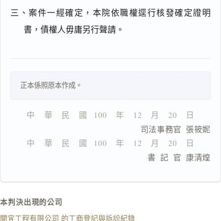
三、案件一經確定，本院依職權逕行核發確定證明
搜尋本
書，債權人毋庸另行聲請。
一
正本係照原本作成。
鍵
複
製
中    華    民    國   100    年    12    月    20    日
全
                      司法事務官  張筱妮
文
中    華    民    國   100    年    12    月    20    日
複製給 AI
去換行複製
                      書  記  官  康清煌
匯出 PDF
精美列印
下載 Word
下載 .md
本判決出現的公司
列印
開宜工程有限公司 的工商登記與訴訟紀錄
含信