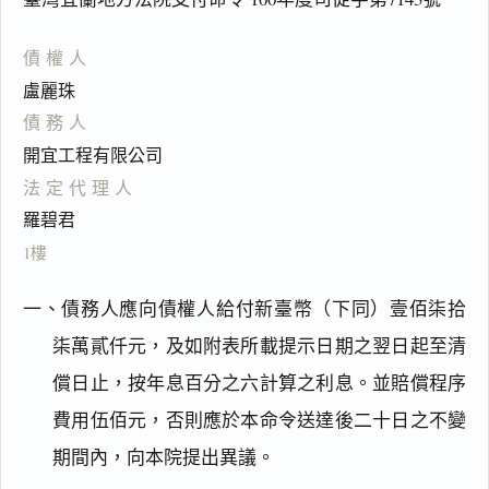
債權人
盧麗珠
債務人
開宜工程有限公司
法定代理人
羅碧君
1樓
一、債務人應向債權人給付新臺幣（下同）壹佰柒拾
柒萬貳仟元，及如附表所載提示日期之翌日起至清
償日止，按年息百分之六計算之利息。並賠償程序
費用伍佰元，否則應於本命令送達後二十日之不變
期間內，向本院提出異議。