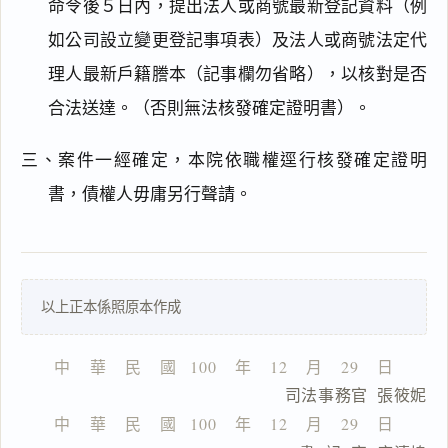
命令後５日內，提出法人或商號最新登記資料（例
如公司設立變更登記事項表）及法人或商號法定代
理人最新戶籍謄本（記事欄勿省略），以核對是否
閱讀
研究
合法送達。（否則無法核發確定證明書）。
三、案件一經確定，本院依職權逕行核發確定證明
書，債權人毋庸另行聲請。
搜尋本
以上正本係照原本作成
一
鍵
複
中    華    民    國   100    年    12    月    29    日
製
                        司法事務官  張筱妮
全
文
中    華    民    國   100    年    12    月    29    日