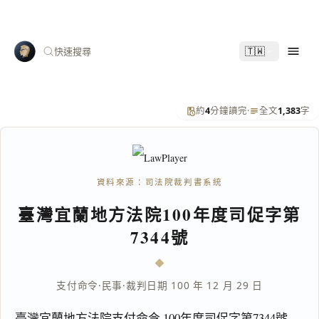
🇹🇼
快速搜尋
約
4
分鐘讀完
·
全文
1,383
字
資料來源：司法院裁判書系統
臺灣宜蘭地方法院100年度司促字第
7344號
支付命令
·
民事
·
裁判日期 100 年 12 月 29 日
臺灣宜蘭地方法院支付命令 100年度司促字第7344號