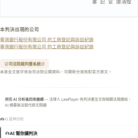
                        書  記  官  康清煌
複製給 AI
去換行複製
匯出 PDF
精美列印
本判決出現的公司
下載 Word
下載 .md
臺灣銀行股份有限公司 的工商登記與訴訟紀錄
列印
臺灣銀行股份有限公司 的工商登記與訴訟紀錄
含信
箋底
紋
（關
司法院裁判書系統
閉＝
本頁全文逐字來自司法院公開資料，可開新分頁核對官方原文。
純淨
白
底）
用完 AI 分析後回來繼續
— 法律人 LawPlayer 有判決書全文與相關法規連結，
AI 摘要無法取代原文閱讀
AI 延伸分析
AI 幫你讀判決