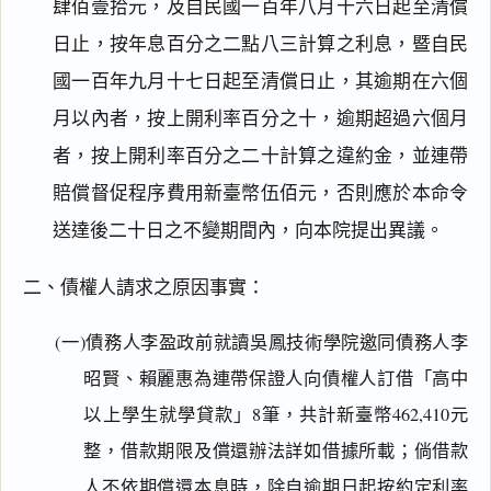
肆佰壹拾元，及自民國一百年八月十六日起至清償
日止，按年息百分之二點八三計算之利息，暨自民
國一百年九月十七日起至清償日止，其逾期在六個
月以內者，按上開利率百分之十，逾期超過六個月
者，按上開利率百分之二十計算之違約金，並連帶
賠償督促程序費用新臺幣伍佰元，否則應於本命令
送達後二十日之不變期間內，向本院提出異議。
二、債權人請求之原因事實：
(一)債務人李盈政前就讀吳鳳技術學院邀同債務人李
昭賢、賴麗惠為連帶保證人向債權人訂借「高中
以上學生就學貸款」8筆，共計新臺幣462,410元
整，借款期限及償還辦法詳如借據所載；倘借款
人不依期償還本息時，除自逾期日起按約定利率