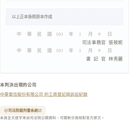
一
以上正本係照原本作成
鍵
複
製
中    華    民    國   101    年    1     月    9     日
全
                        司法事務官  張筱妮
文
中    華    民    國   101    年    1     月    9     日
複製給 AI
去換行複製
                        書  記  官  林秀麗
匯出 PDF
精美列印
下載 Word
下載 .md
本判決出現的公司
列印
中華電信股份有限公司 的工商登記與訴訟紀錄
含信
箋底
紋
（關
司法院裁判書系統
閉＝
本頁全文逐字來自司法院公開資料，可開新分頁核對官方原文。
純淨
白
底）