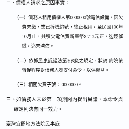
二、債權人請求之原因事實：
（一）債務人租用債權人第0000000號電信設備，因欠
費未繳，業已拆機銷號，終止租用，至民國100年
10月止，共積欠電信費新臺幣8,712元正，迭經催
繳，迄未清償。
（二）依據
民事訴訟法第508條
之規定，狀請 鈞院依
督促程序對債務人發支付命令，以保權益。
（三）相關欠費子號： 0000000。
三、如債務人未於第一項期間內提出異議，本命令與
確定判決有同一效力。
臺灣宜蘭地方法院民事庭