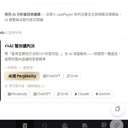
用完 AI 分析後回來繼續
— 法律人 LawPlayer 有判決書全文與相關法規連結，
AI 摘要無法取代原文閱讀
AI 延伸分析
AI 幫你讀判決
帶「臺灣宜蘭地方法院101年度司促…」去 AI 深度解析——快速問一鍵直送，
或帶完整內容讓回答更精準
⚡ 快速問（一鍵直送）
問 Perplexity
ChatGPT
Grok
📋 帶完整內容（複製後貼上）
Perplexity
ChatGPT
Grok
Claude
Gemini
匯出