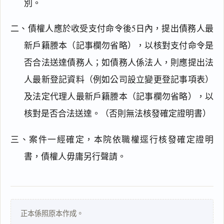
別。
二、債權人應於收受支付命令後5日內，提出債務人最
新戶籍謄本（記事欄勿省略），以核對支付命令是
否合法送達債務人；如債務人係法人，則應提出法
人最新登記資料（例如公司設立變更登記事項表）
及法定代理人最新戶籍謄本（記事欄勿省略），以
閱讀
研究
核對是否合法送達。（否則無法核發確定證明書）
三、案件一經確定，本院依職權逕行核發確定證明
搜尋本
書，債權人毋庸另行聲請。
一
正本係照原本作成。
鍵