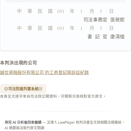
複
製
中    華    民    國   101    年    1     月    3     日
全
                      司法事務官  張筱妮
文
中    華    民    國   101    年    1     月    3     日
複製給 AI
去換行複製
                      書  記  官  康清煌
匯出 PDF
精美列印
下載 Word
下載 .md
本判決出現的公司
列印
誠信資融股份有限公司 的工商登記與訴訟紀錄
含信
箋底
紋
（關
司法院裁判書系統
閉＝
本頁全文逐字來自司法院公開資料，可開新分頁核對官方原文。
純淨
白
底）
用完 AI 分析後回來繼續
— 法律人 LawPlayer 有判決書全文與相關法規連結，
AI 摘要無法取代原文閱讀