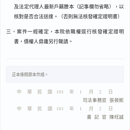
及法定代理人最新戶籍謄本（記事欄勿省略），以
閱讀
研究
核對是否合法送達。（否則無法核發確定證明書）
三、案件一經確定，本院依職權逕行核發確定證明
書，債權人毋庸另行聲請。
搜尋本
正本係照原本作成。
一
鍵
複
中    華    民    國   101    年    1     月    2     日
製
                      司法事務官  張筱妮
全
文
中    華    民    國   101    年    1     月    2     日
                      書  記  官  陳旺誠
複製給 AI
去換行複製