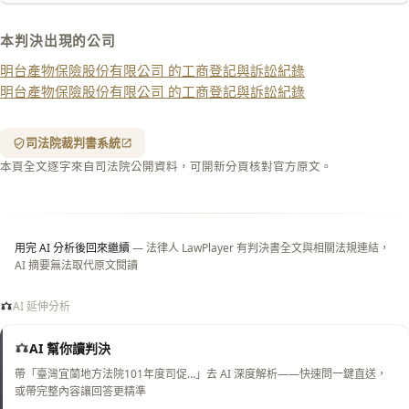
匯出 PDF
精美列印
本判決出現的公司
下載 Word
下載 .md
明台產物保險股份有限公司 的工商登記與訴訟紀錄
列印
明台產物保險股份有限公司 的工商登記與訴訟紀錄
含信
箋底
紋
（關
司法院裁判書系統
閉＝
本頁全文逐字來自司法院公開資料，可開新分頁核對官方原文。
純淨
白
底）
用完 AI 分析後回來繼續
— 法律人 LawPlayer 有判決書全文與相關法規連結，
AI 摘要無法取代原文閱讀
AI 延伸分析
AI 幫你讀判決
帶「臺灣宜蘭地方法院101年度司促…」去 AI 深度解析——快速問一鍵直送，
或帶完整內容讓回答更精準