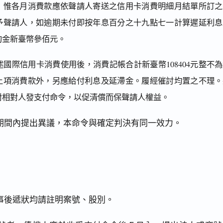
，惟各月消費款應依聲請人寄送之信用卡消費明細月結單所訂之
予聲請人，如逾期未付即按年息百分之十九點七一計算遲延利息
約金新臺幣參佰元。
述國際信用卡消費使用後，消費記帳合計新臺幣108404元整不
上項消費款外，另應給付利息及延滯金。履經催討均置之不理。
對相對人發支付命令，以促清償而保聲請人權益。
期間內提出異議，本命令與確定判決有同一效力。
事後遞狀均請註明案號、股別。