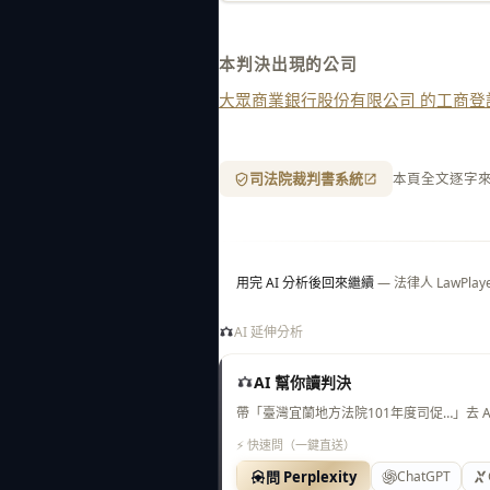
本判決出現的公司
大眾商業銀行股份有限公司 的工商登
司法院裁判書系統
本頁全文逐字
用完 AI 分析後回來繼續
— 法律人 LawP
AI 延伸分析
AI 幫你讀判決
帶「臺灣宜蘭地方法院101年度司促…」去 
⚡ 快速問（一鍵直送）
問 Perplexity
ChatGPT