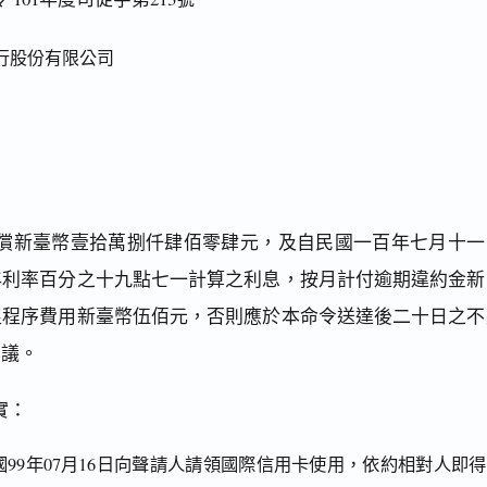
行股份有限公司
償新臺幣壹拾萬捌仟肆佰零肆元，及自民國一百年七月十一
年利率百分之十九點七一計算之利息，按月計付逾期違約金新
促程序費用新臺幣伍佰元，否則應於本命令送達後二十日之不
異議。
實：
國99年07月16日向聲請人請領國際信用卡使用，依約相對人即