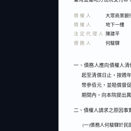
債權人
大眾商業銀
債權人
地下一樓
法定代理人
陳建平
債務人
何駿驛
一、債務人應向債權人清
起至清償日止，按週
幣參佰元，並賠償督
期間內，向本院提出
二、債權人請求之原因事
(一)債務人何駿驛於民