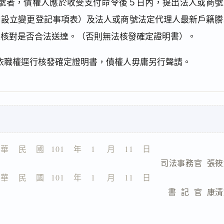
號者，債權人應於收受支付命令後５日內，提出法人或商號
司設立變更登記事項表）及法人或商號法定代理人最新戶籍謄
以核對是否合法送達。（否則無法核發確定證明書）。
依職權逕行核發確定證明書，債權人毋庸另行聲請。
 華    民    國   101    年    1     月    11    日
                        司法事務官  
 華    民    國   101    年    1     月    11    日
                        書  記  官  