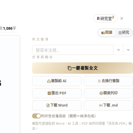
β
📔
研究室
文
1,086
字
閱讀
研究
內文搜尋
搜尋本法規…
分享與輸出
一鍵複製全文
3
複製給 AI
去換行複製
匯出 PDF
精美列印
下載 Word
下載 .md
列印含信箋底紋（關閉＝純淨白底）
複製可直接貼到 Word、AI 工具；PDF 由列印視窗「另存為 PDF」輸
出。