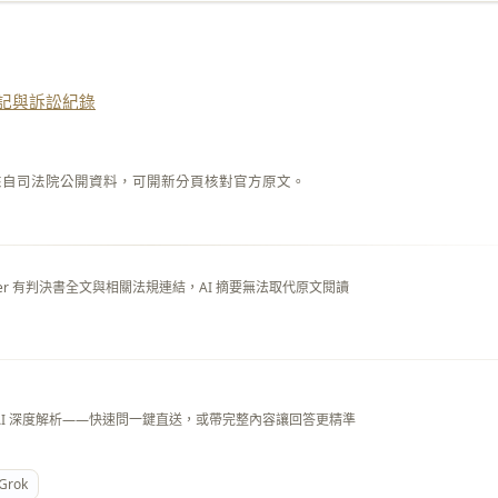
記與訴訟紀錄
來自司法院公開資料，可開新分頁核對官方原文。
layer 有判決書全文與相關法規連結，AI 摘要無法取代原文閱讀
AI 深度解析——快速問一鍵直送，或帶完整內容讓回答更精準
Grok