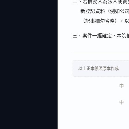
二、若債務人為法人或商
新登記資料（例如公
（記事欄勿省略），
三、案件一經確定，本院
以上正本係照原本作成
中   
中   