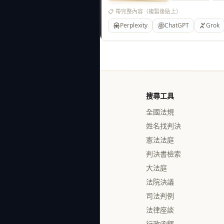
📋 帶完整內容（複製後貼上）
Perplexity
ChatGPT
Grok
搜尋工具
全國法規
姓名找判決
憲法法庭
判決書檢索
大法庭
法院決議
司法判例
法律座談
行政函釋