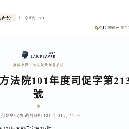
支付命令）
研究
1
約
3
分鐘讀完
·
全
資料來源：司法院裁判書系統
方法院101年度司促字第21
號
支付命令
·
民事
·
裁判日期 101 年 01 月 11 日
101年度司促字第213號