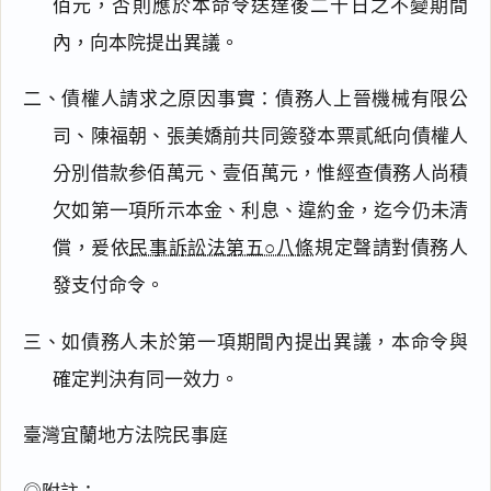
佰元，否則應於本命令送達後二十日之不變期間
內，向本院提出異議。
二、債權人請求之原因事實：債務人上晉機械有限公
司、陳福朝、張美嬌前共同簽發本票貳紙向債權人
分別借款参佰萬元、壹佰萬元，惟經查債務人尚積
欠如第一項所示本金、利息、違約金，迄今仍未清
償，爰依
民事訴訟法第五○八條
規定聲請對債務人
發支付命令。
三、如債務人未於第一項期間內提出異議，本命令與
確定判決有同一效力。
臺灣宜蘭地方法院民事庭