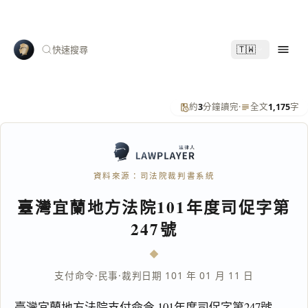
🇹🇼
快速搜尋
約
3
分鐘讀完
·
全文
1,175
字
資料來源：司法院裁判書系統
臺灣宜蘭地方法院101年度司促字第
247號
支付命令
·
民事
·
裁判日期 101 年 01 月 11 日
臺灣宜蘭地方法院支付命令 101年度司促字第247號