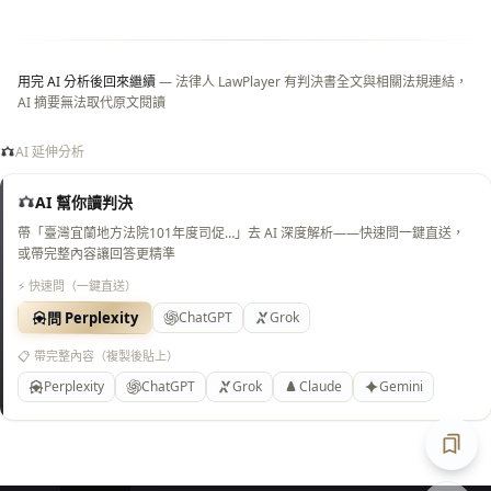
白
底）
用完 AI 分析後回來繼續
— 法律人 LawPlayer 有判決書全文與相關法規連結，
AI 摘要無法取代原文閱讀
AI 延伸分析
AI 幫你讀判決
帶「臺灣宜蘭地方法院101年度司促…」去 AI 深度解析——快速問一鍵直送，
或帶完整內容讓回答更精準
⚡ 快速問（一鍵直送）
問 Perplexity
ChatGPT
Grok
📋 帶完整內容（複製後貼上）
Perplexity
ChatGPT
Grok
Claude
Gemini
匯出