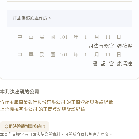
正本係照原本作成。
一
鍵
複
中    華    民    國   101    年    1     月    11    日
製
                      司法事務官  張筱妮
全
文
中    華    民    國   101    年    1     月    11    日
                      書  記  官  康清煌
複製給 AI
去換行複製
匯出 PDF
精美列印
本判決出現的公司
下載 Word
下載 .md
合作金庫商業銀行股份有限公司 的工商登記與訴訟紀錄
列印
上晉機械有限公司 的工商登記與訴訟紀錄
含信
箋底
紋
（關
司法院裁判書系統
閉＝
本頁全文逐字來自司法院公開資料，可開新分頁核對官方原文。
純淨