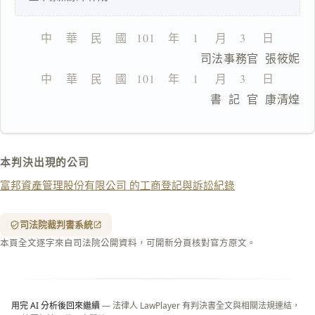
鍵
複
製
中    華    民    國   101    年    1     月    3     日
全
                      司法事務官  張筱妮
文
中    華    民    國   101    年    1     月    3     日
複製給 AI
去換行複製
                      書  記  官  康清煌
匯出 PDF
精美列印
下載 Word
下載 .md
本判決出現的公司
列印
富邦資產管理股份有限公司 的工商登記與訴訟紀錄
含信
箋底
紋
（關
司法院裁判書系統
閉＝
本頁全文逐字來自司法院公開資料，可開新分頁核對官方原文。
純淨
白
底）
用完 AI 分析後回來繼續
— 法律人 LawPlayer 有判決書全文與相關法規連結，