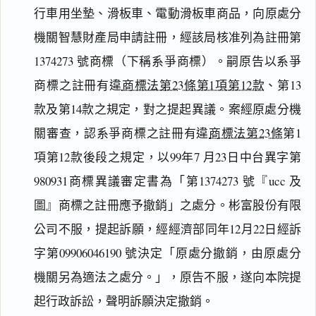
行車用坐墊、滑板車、電動滑板車商品，向原處分
機關智慧財產局申請註冊，經該局核准列為註冊第
1374273 號商標（下稱系爭商標）。嗣原告以系爭
商標之註冊有違
商標法第23條第1項第12款
、第13
款及第14款之規定，對之提起異議。案經原處分機
關審查，認系爭商標之註冊有違
商標法第23條
第1
項第12款後段之規定，以99年7 月23日中台異字第
980931商標異議審定書為「第1374273 號『ucc 及
圖』商標之註冊應予撤銷」之處分。彬富股份有限
公司不服，提起訴願，經經濟部同年12月22日經訴
字第09906046190 號決定「原處分撤銷，由原處分
閱讀
研究
機關另為適法之處分。」，原告不服，遂向本院提
起行政訴訟，聲明訴願決定撤銷。