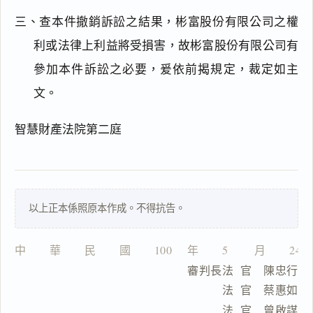
三、查本件撤銷訴訟之結果，彬富股份有限公司之權
搜尋本
利或法律上利益將受損害，故彬富股份有限公司有
參加本件訴訟之必要，爰依前揭規定，裁定如主
文。
主
文
智慧財產法院第二庭
理
由
以上正本係照原本作成。不得抗告。
一
中　　華　　民　　國　　100　 年　　5　　 月　　24
鍵
                          審判長法  官　陳忠行
複
製
                                法  官　蔡惠如
全
                                法  官　曾啟謀
文