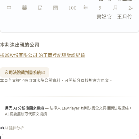
中　　華　　民　　國　　100　 年　　5　　 月　　24
複製給 AI
去換行複製
　　　　　　　　　　　　　　　  書記官　王月伶
匯出 PDF
精美列印
下載 Word
下載 .md
本判決出現的公司
列印
彬富股份有限公司 的工商登記與訴訟紀錄
含信
箋底
紋
（關
司法院裁判書系統
閉＝
本頁全文逐字來自司法院公開資料，可開新分頁核對官方原文。
純淨
白
底）
用完 AI 分析後回來繼續
— 法律人 LawPlayer 有判決書全文與相關法規連結，
AI 摘要無法取代原文閱讀
AI 延伸分析