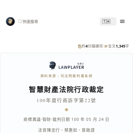
🇹🇼
快速搜尋
約
4
分鐘讀完
·
全文
1,345
字
資料來源：司法院裁判書系統
智慧財產法院行政裁定
100年度行商訴字第22號
商標異議
·
智財
·
裁判日期 100 年 05 月 24 日
法官
陳忠行
、
蔡惠如
、
曾啟謀