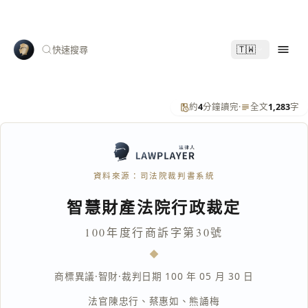
🇹🇼
快速搜尋
約
4
分鐘讀完
·
全文
1,283
字
資料來源：司法院裁判書系統
智慧財產法院行政裁定
100年度行商訴字第30號
商標異議
·
智財
·
裁判日期 100 年 05 月 30 日
法官
陳忠行
、
蔡惠如
、
熊誦梅