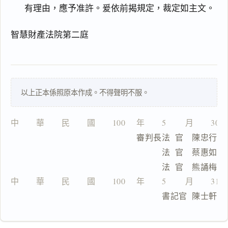
有理由，應予准許。爰依前揭規定，裁定如主文。
主
智慧財產法院第二庭
文
理
由
以上正本係照原本作成。不得聲明不服。
中　　華　　民　　國　　100　 年　　5　　 月　　30
一
                          審判長法  官　陳忠行
鍵
複
                                法  官　蔡惠如
製
                                法  官　熊誦梅
全
文
中　　華　　民　　國　　100　 年　　5　　 月　　31
                                書記官  陳士軒
複製給 AI
去換行複製
匯出 PDF
精美列印