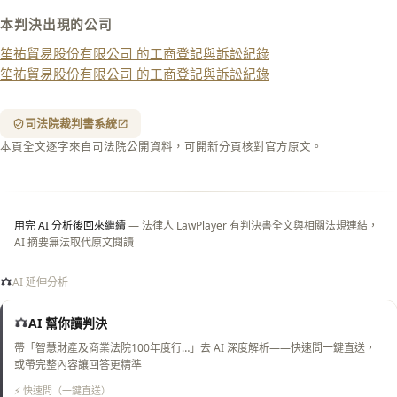
本判決出現的公司
下載 Word
下載 .md
笙祐貿易股份有限公司 的工商登記與訴訟紀錄
列印
笙祐貿易股份有限公司 的工商登記與訴訟紀錄
含信
箋底
紋
（關
司法院裁判書系統
閉＝
本頁全文逐字來自司法院公開資料，可開新分頁核對官方原文。
純淨
白
底）
用完 AI 分析後回來繼續
— 法律人 LawPlayer 有判決書全文與相關法規連結，
AI 摘要無法取代原文閱讀
AI 延伸分析
AI 幫你讀判決
帶「智慧財產及商業法院100年度行…」去 AI 深度解析——快速問一鍵直送，
或帶完整內容讓回答更精準
⚡ 快速問（一鍵直送）