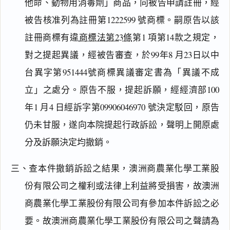
他命、動物用消毒劑」商品，向被告申請註冊，經
被告核准列為註冊第1222599 號商標。嗣原告以該
註冊商標有違
商標法第23條
第1 項第14款之規定，
對之提起異議，經被告審查，於99年8 月23日以中
台異字第951444號商標異議審定書為「異議不成
立」之處分。原告不服，提起訴願，經經濟部100
年1 月4 日經訴字第09906046970 號決定駁回，原告
仍未甘服，遂向本院提起行政訴訟，聲明上開原處
分及訴願決定均撤銷。
閱讀
研究
三、查本件撤銷訴訟之結果，澳洲商農業化學工業股
份有限公司之權利或法律上利益將受損害，故澳洲
商農業化學工業股份有限公司有參加本件訴訟之必
搜尋本
要。故澳洲商農業化學工業股份有限公司之聲請為