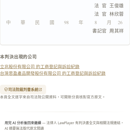
複
                                  法  官  王俊雄
製
                                  法  官  林欣蓉
全
文
中　　華　　民　　國　　98　　年　 　8　　月　 26  　
                                  書記官  周其祥
複製給 AI
去換行複製
匯出 PDF
精美列印
本判決出現的公司
下載 Word
下載 .md
立兆股份有限公司 的工商登記與訴訟紀錄
列印
台灣思盈產品開發股份有限公司 的工商登記與訴訟紀錄
含信
箋底
紋
（關
司法院裁判書系統
閉＝
本頁全文逐字來自司法院公開資料，可開新分頁核對官方原文。
純淨
白
底）
用完 AI 分析後回來繼續
— 法律人 LawPlayer 有判決書全文與相關法規連結，
AI 摘要無法取代原文閱讀