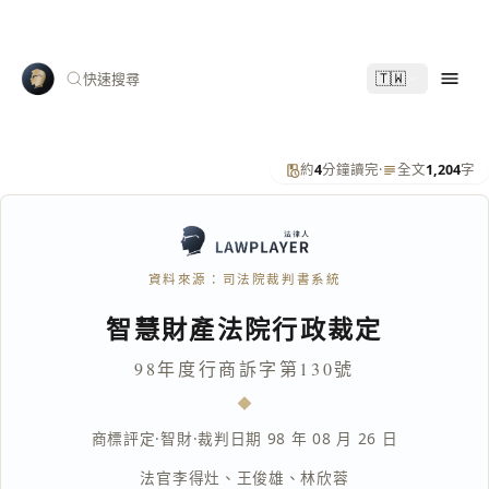
🇹🇼
快速搜尋
約
4
分鐘讀完
·
全文
1,204
字
資料來源：司法院裁判書系統
智慧財產法院行政裁定
98年度行商訴字第130號
商標評定
·
智財
·
裁判日期 98 年 08 月 26 日
法官
李得灶
、
王俊雄
、
林欣蓉