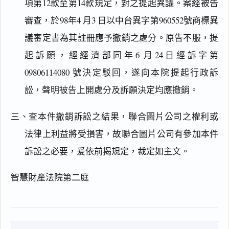
項第12款至第14款規定，對之提起異議。案經被告
審查，於98年4 月3 日以中台異字第960552號商標異
議審定書為其註冊應予撤銷之處分。原告不服，提
起訴願，經經濟部同年6 月24日經訴字第
閱讀
研究
09806114080 號決定駁回，遂向本院提起行政訴
訟，聲明被告上開處分及訴願決定均應撤銷。
三、查本件撤銷訴訟之結果，聯合圖片公司之權利或
搜尋本
法律上利益將受損害，故聯合圖片公司有參加本件
訴訟之必要，爰依前揭規定，裁定如主文。
主
智慧財產法院第二庭
文
理
由