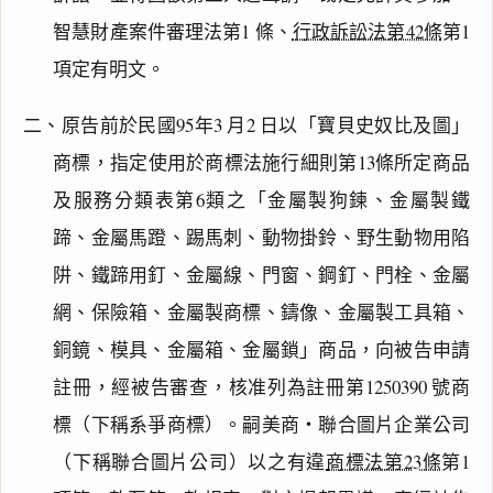
智慧財產案件審理法第1 條、
行政訴訟法第42條
第1
項定有明文。
二、原告前於民國95年3 月2 日以「寶貝史奴比及圖」
商標，指定使用於商標法施行細則第13條所定商品
及服務分類表第6類之「金屬製狗鍊、金屬製鐵
蹄、金屬馬蹬、踢馬刺、動物掛鈴、野生動物用陷
阱、鐵蹄用釘、金屬線、門窗、鋼釘、門栓、金屬
網、保險箱、金屬製商標、鑄像、金屬製工具箱、
銅鏡、模具、金屬箱、金屬鎖」商品，向被告申請
註冊，經被告審查，核准列為註冊第1250390 號商
標（下稱系爭商標）。嗣美商‧聯合圖片企業公司
（下稱聯合圖片公司）以之有違
商標法第23條
第1