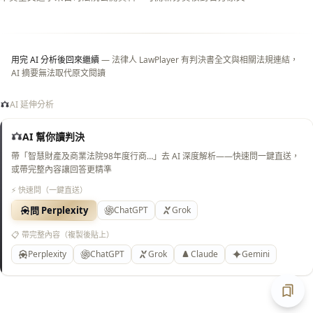
白
底）
用完 AI 分析後回來繼續
— 法律人 LawPlayer 有判決書全文與相關法規連結，
AI 摘要無法取代原文閱讀
AI 延伸分析
AI 幫你讀判決
帶「智慧財產及商業法院98年度行商…」去 AI 深度解析——快速問一鍵直送，
或帶完整內容讓回答更精準
⚡ 快速問（一鍵直送）
問 Perplexity
ChatGPT
Grok
📋 帶完整內容（複製後貼上）
Perplexity
ChatGPT
Grok
Claude
Gemini