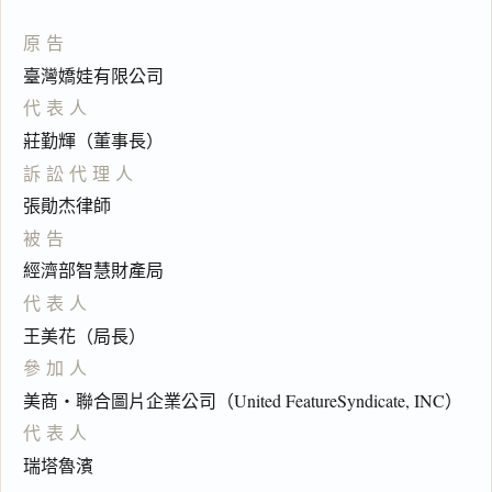
原告
臺灣嬌娃有限公司
代表人
莊勤輝（董事長）
訴訟代理人
張勛杰律師
被告
經濟部智慧財產局
代表人
王美花（局長）
參加人
美商‧聯合圖片企業公司（United FeatureSyndicate, INC）
代表人
瑞塔魯濱