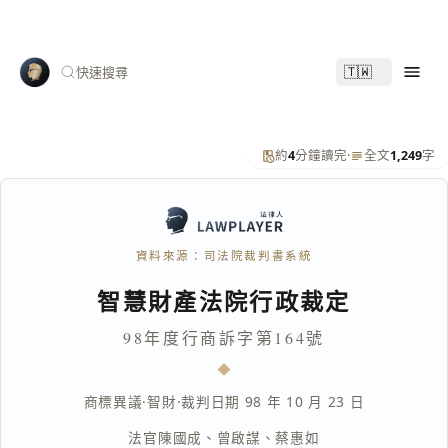
🇹🇼
快速搜尋
約
4
分鐘讀完
·
全文
1,249
字
資料來源：司法院裁判書系統
智慧財產法院行政裁定
98年度行商訴字第164號
商標異議
·
智財
·
裁判日期 98 年 10 月 23 日
法官
陳國成
、
曾啟謀
、
蔡惠如