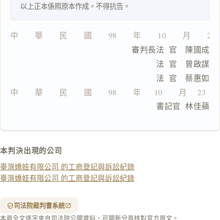
以上正本係照原本作成。不得抗告。
中　　華　　民　　國　　98　　年　　10　　月　　23
一
                              審判長法  官　陳國成
鍵
複
                                    法  官　曾啟謀
製
                                    法  官　蔡惠如
全
文
中　　華　　民　　國　　98　　年　  10　　月　 23  　
                              書記官  林佳蘋
複製給 AI
去換行複製
匯出 PDF
精美列印
本判決出現的公司
下載 Word
下載 .md
臺灣嬌娃有限公司 的工商登記與訴訟紀錄
列印
臺灣嬌娃有限公司 的工商登記與訴訟紀錄
含信
箋底
紋
（關
司法院裁判書系統
閉＝
本頁全文逐字來自司法院公開資料，可開新分頁核對官方原文。
純淨