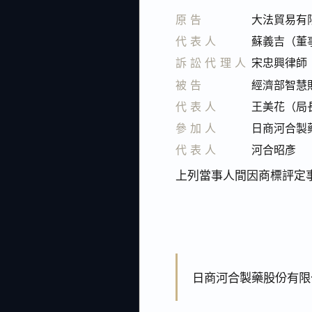
原告
大法貿易有
代表人
蘇義吉（董
訴訟代理人
宋忠興律師
被告
經濟部智慧
代表人
王美花（局
參加人
日商河合製
代表人
河合昭彥
上列當事人間因商標評定
日商河合製藥股份有限