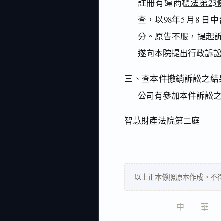
註冊有違
商標法第23
查，以98年5 月8 
分。原告不服，提起訴願，
遂向本院提出行政訴
三、查本件撤銷訴訟之結
公司有參加本件訴訟
智慧財產法院第二庭
以上正本係照原本作成。不
中　　華　　