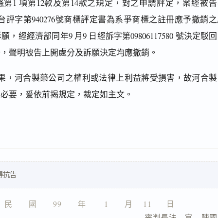
條
第1 項第12款及第14款之規定，對之申請評定，案經被告
日中台評字第940276號商標評定書為系爭商標之註冊應予撤銷
經經濟部同年9 月9 日經訴字第09806117580 號決定駁
訟，聲明被告上開處分及訴願決定均應撤銷。
果，河合製藥公司之權利或法律上利益將受損害，故河合製
之必要，爰依前揭規定，裁定如主文。
得抗告
民　　國　　99　　年　 　1　　月　 11  　 日
                        審判長法　官　陳