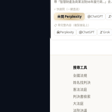
帶「智慧財產及商業法院98年度行商…」去
⚡ 快速問（一鍵直送）
問 Perplexity
ChatGPT
📋 帶完整內容（複製後貼上）
Perplexity
ChatGPT
Grok
搜尋工具
全國法規
姓名找判決
憲法法庭
判決書檢索
大法庭
法院決議