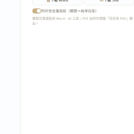
下載 Word
下載 .md
列印含信箋底紋（關閉＝純淨白底）
複製可直接貼到 Word、AI 工具；PDF 由列印視窗「另存為 PDF」輸
出。
匯出 PDF