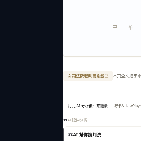
中　　華　　
司法院裁判書系統
本頁全文逐字
用完 AI 分析後回來繼續
— 法律人 LawP
AI 延伸分析
AI 幫你讀判決