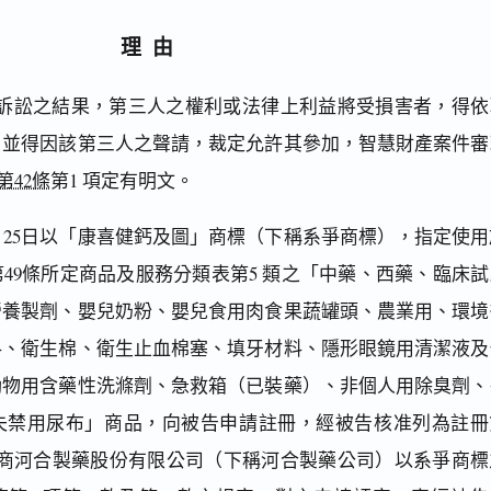
理由
訴訟之結果，第三人之權利或法律上利益將受損害者，得依
，並得因該第三人之聲請，裁定允許其參加，智慧財產案件審
第42條
第1 項定有明文。
 月25日以「康喜健鈣及圖」商標（下稱系爭商標），指定使用
49條所定商品及服務分類表第5 類之「中藥、西藥、臨床試
營養製劑、嬰兒奶粉、嬰兒食用肉食果蔬罐頭、農業用、環境
料、衛生棉、衛生止血棉塞、填牙材料、隱形眼鏡用清潔液及
動物用含藥性洗滌劑、急救箱（已裝藥）、非個人用除臭劑、
失禁用尿布」商品，向被告申請註冊，經被告核准列為註冊
標。嗣日商河合製藥股份有限公司（下稱河合製藥公司）以系爭商