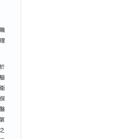
職
理
於
驗
衛
保
醫
第
標之