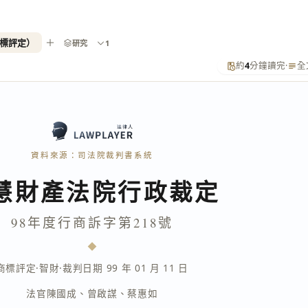
商標評定）
研究
1
約
4
分鐘讀完
·
全
資料來源：司法院裁判書系統
慧財產法院行政裁定
98年度行商訴字第218號
商標評定
·
智財
·
裁判日期 99 年 01 月 11 日
法官
陳國成
、
曾啟謀
、
蔡惠如