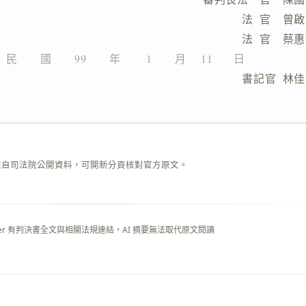
                              法  官　
                              法  官　
民　　國　　99　　年　 　1　　月　 11  　 日
                              書記官  
來自司法院公開資料，可開新分頁核對官方原文。
layer 有判決書全文與相關法規連結，AI 摘要無法取代原文閱讀