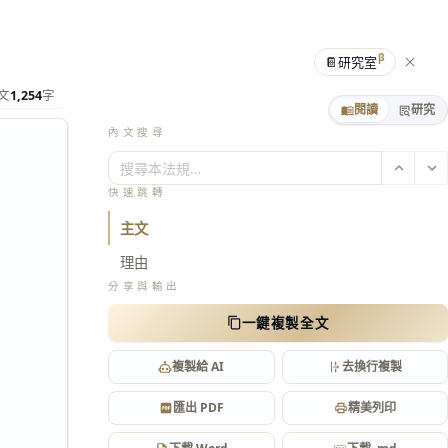
β
📔
研究室
文
1,254
字
閱讀
研究
內文搜尋
搜尋本法規…
快速跳轉
主文
理由
分享與輸出
一鍵複製全文
複製給 AI
去換行複製
匯出 PDF
精美列印