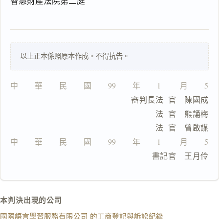
智慧財產法院第二庭
理
由
以上正本係照原本作成。不得抗告。
一
中　　華　　民　　國　　99　　年　　1　　 月　　5　
鍵
                              審判長法  官　陳國成
複
製
                                    法  官　熊誦梅
全
                                    法  官　曾啟謀
文
中　　華　　民　　國　　99　　年　　1　　 月　　5　
複製給 AI
去換行複製
　　　　　　　　　　　　　　　      書記官　王月伶
匯出 PDF
精美列印
下載 Word
下載 .md
本判決出現的公司
列印
國際語言學習服務有限公司 的工商登記與訴訟紀錄
含信