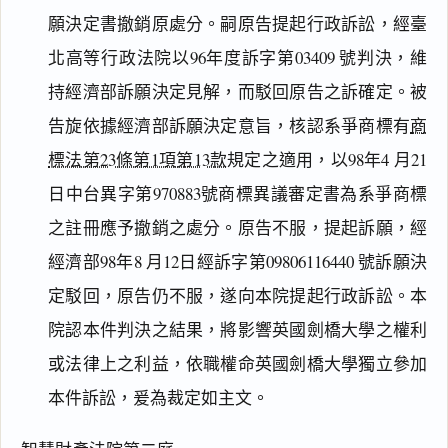
願決定書撤銷原處分。嗣原告提起行政訴訟，經臺
北高等行政法院以96年度訴字第03409 號判決，維
持經濟部訴願決定見解，而駁回原告之訴確定。被
告旋依據經濟部訴願決定意旨，核認系爭商標有
商
標法第23條第1項第13款
規定之適用，以98年4 月21
日中台異字第970883號商標異議審定書為系爭商標
閱讀
研究
之註冊應予撤銷之處分。原告不服，提起訴願，經
經濟部98年8 月12日經訴字第09806116440 號訴願決
定駁回，原告仍不服，遂向本院提起行政訴訟。本
搜尋本
院認本件判決之結果，將影響英國劍橋大學之權利
或法律上之利益，依職權命英國劍橋大學獨立參加
本件訴訟，爰為裁定如主文。
主
文