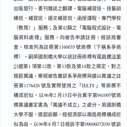
出版發行、書刊雜誌之翻譯、電腦補習班、技藝訓
練班、補習班、語文補習班、函授課程、專門學校
（教育）」服務；及第42類之「電腦程式設計、電
腦資料處理」服務，向被告申請註冊，經該局審
查，核准列為註冊第1160035 號商標（下稱系爭商
標）。嗣英國劍橋大學以該註冊商標有違
商標法第
23條
第1 項第12款、第13款及第14款之規定，對之
提起異議。案經被告審認系爭商標與據以異議之註
冊第1176426 號及實際使用之「IELTS 」等商標不
構成近似，以96年2 月15日中台異字第941095號商
標異議審定書為「異議不成立」之處分。英國劍橋
大學不服，提起訴願，經經濟部以兩造商標構成近
似為由，以96年8 月7 日經訴字第09606072030 號訴