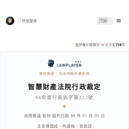
🇹🇼
快速搜尋
約
5
分鐘讀完
·
全文
1,718
字
資料來源：司法院裁判書系統
智慧財產法院行政裁定
98年度行商訴字第222號
商標異議
·
智財
·
裁判日期 99 年 01 月 05 日
法官
陳國成
、
熊誦梅
、
曾啟謀