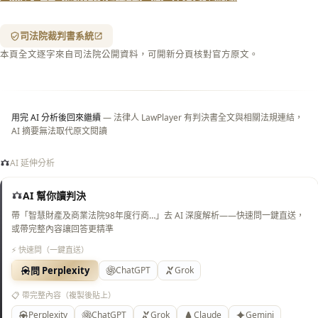
箋底
紋
（關
司法院裁判書系統
閉＝
本頁全文逐字來自司法院公開資料，可開新分頁核對官方原文。
純淨
白
底）
用完 AI 分析後回來繼續
— 法律人 LawPlayer 有判決書全文與相關法規連結，
AI 摘要無法取代原文閱讀
AI 延伸分析
AI 幫你讀判決
帶「智慧財產及商業法院98年度行商…」去 AI 深度解析——快速問一鍵直送，
或帶完整內容讓回答更精準
⚡ 快速問（一鍵直送）
問 Perplexity
ChatGPT
Grok
📋 帶完整內容（複製後貼上）
Perplexity
ChatGPT
Grok
Claude
Gemini