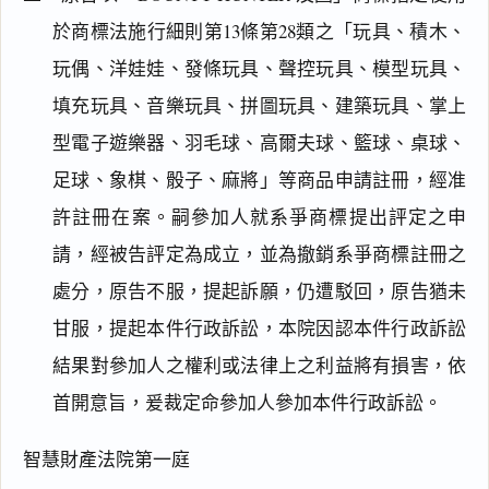
於商標法施行細則第13條第28類之「玩具、積木、
玩偶、洋娃娃、發條玩具、聲控玩具、模型玩具、
填充玩具、音樂玩具、拼圖玩具、建築玩具、掌上
型電子遊樂器、羽毛球、高爾夫球、籃球、桌球、
足球、象棋、骰子、麻將」等商品申請註冊，經准
許註冊在案。嗣參加人就系爭商標提出評定之申
閱讀
研究
請，經被告評定為成立，並為撤銷系爭商標註冊之
處分，原告不服，提起訴願，仍遭駁回，原告猶未
甘服，提起本件行政訴訟，本院因認本件行政訴訟
搜尋本
結果對參加人之權利或法律上之利益將有損害，依
首開意旨，爰裁定命參加人參加本件行政訴訟。
主
智慧財產法院第一庭
文