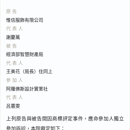
原告
惟信服飾有限公司
代表人
謝慶萬
被告
經濟部智慧財產局
代表人
王美花（局長）住同上
參加人
阿羅佛斯設計實業社
代表人
呂蕙雯
上列原告與被告間因商標評定事件，應命參加人獨立
參加訴訟，本院裁定如下：