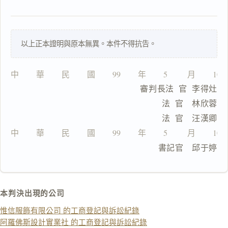
理
由
以上正本證明與原本無異。本件不得抗告。
中　　華　　民　　國　　99　　年　　5　　 月　　10
一
                          審判長法  官  李得灶
鍵
複
                                法  官　林欣蓉
製
                                法  官　汪漢卿
全
文
中　　華　　民　　國　　99　　年　　5　　 月　　10
　　　　　　　　　　　　　　　  書記官　邱于婷
複製給 AI
去換行複製
匯出 PDF
精美列印
本判決出現的公司
下載 Word
下載 .md
惟信服飾有限公司 的工商登記與訴訟紀錄
列印
阿羅佛斯設計實業社 的工商登記與訴訟紀錄
含信