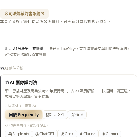
箋底
紋
（關
司法院裁判書系統
閉＝
本頁全文逐字來自司法院公開資料，可開新分頁核對官方原文。
純淨
白
底）
用完 AI 分析後回來繼續
— 法律人 LawPlayer 有判決書全文與相關法規連結，
AI 摘要無法取代原文閱讀
AI 延伸分析
AI 幫你讀判決
帶「智慧財產及商業法院99年度行商…」去 AI 深度解析——快速問一鍵直送，
或帶完整內容讓回答更精準
⚡ 快速問（一鍵直送）
問 Perplexity
ChatGPT
Grok
📋 帶完整內容（複製後貼上）
Perplexity
ChatGPT
Grok
Claude
Gemini