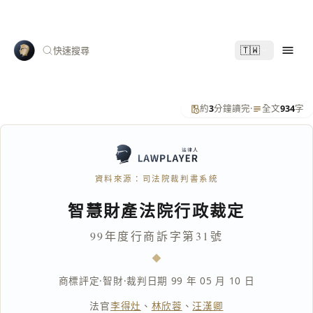
🇹🇼
快速搜尋
約
3
分鐘讀完
·
全文
934
字
資料來源：司法院裁判書系統
智慧財產法院行政裁定
99年度行商訴字第31號
商標評定
·
智財
·
裁判日期 99 年 05 月 10 日
法官
李得灶
、
林欣蓉
、
汪漢卿