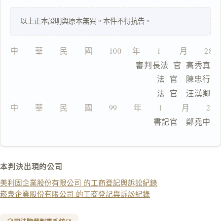
以上正本證明與原本無異。本件不得抗告。
中　　華　　民　　國　　100 　年　　1 　　月　　28
一
                          審判長法  官  高秀真
鍵
複
                                法  官　陳忠行
製
                                法  官　汪漢卿
全
文
中　　華　　民　　國　　99　　年　　1　　 月　　28
　　　　　　　　　　　　　　    書記官　鄭堯中
複製給 AI
去換行複製
匯出 PDF
精美列印
本判決出現的公司
下載 Word
下載 .md
美利固企業股份有限公司 的工商登記與訴訟紀錄
列印
崧泉企業股份有限公司 的工商登記與訴訟紀錄
含信
箋底
紋
（關