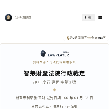
🇹🇼
快速搜尋
約
2
分鐘讀完
·
全文
603
字
資料來源：司法院裁判書系統
智慧財產法院行政裁定
99年度行專再字第3號
新型專利舉發
·
智財
·
裁判日期 100 年 01 月 28 日
法官
高秀真
、
陳忠行
、
汪漢卿