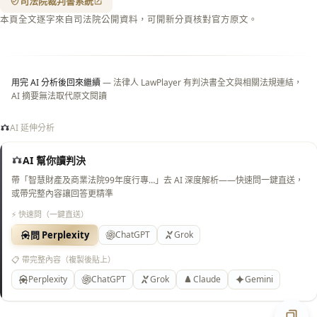
司法院裁判書系統
閉＝
本頁全文逐字來自司法院公開資料，可開新分頁核對官方原文。
純淨
白
底）
用完 AI 分析後回來繼續
— 法律人 LawPlayer 有判決書全文與相關法規連結，
AI 摘要無法取代原文閱讀
AI 延伸分析
AI 幫你讀判決
帶「智慧財產及商業法院99年度行專…」去 AI 深度解析——快速問一鍵直送，
或帶完整內容讓回答更精準
⚡ 快速問（一鍵直送）
問 Perplexity
ChatGPT
Grok
📋 帶完整內容（複製後貼上）
Perplexity
ChatGPT
Grok
Claude
Gemini