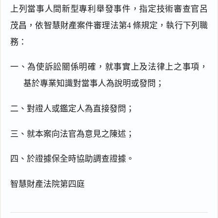
上列當事人間新型專利舉發事件，指定技術審查官呂
茂昌，依智慧財產案件審理法第4 條規定，執行下列職
務：
一、為使訴訟關係明確，就事實上及法律上之事項，
基於專業知識對當事人為說明或發問；
二、對證人或鑑定人為直接發問；
三、就本案向法官為意見之陳述；
四、於證據保全時協助調查證據。
閱讀
研究
智慧財產法院第四庭
搜尋本