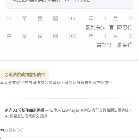
文
複製給 AI
去換行複製
中　　華　　民　　國　　100 　　年　　4 　月　　28
                          審判長法  官  陳忠行
匯出 PDF
精美列印
中　　華　　民　　國　　100 　　年　　4 　月　　28
下載 Word
下載 .md
                                書記官　蕭筆花
列印
含信
箋底
紋
（關
司法院裁判書系統
閉＝
本頁全文逐字來自司法院公開資料，可開新分頁核對官方原文。
純淨
白
底）
用完 AI 分析後回來繼續
— 法律人 LawPlayer 有判決書全文與相關法規連結，
AI 摘要無法取代原文閱讀
AI 延伸分析