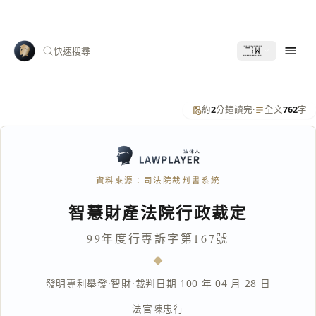
🇹🇼
快速搜尋
約
2
分鐘讀完
·
全文
762
字
資料來源：司法院裁判書系統
智慧財產法院行政裁定
99年度行專訴字第167號
發明專利舉發
·
智財
·
裁判日期 100 年 04 月 28 日
法官
陳忠行