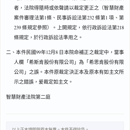
者，法院得隨時或依聲請以裁定更正之（智慧財產
搜尋本
案件審理法第1條、民事訴訟法第232 條第1 項、第
239 條規定參照）。上開規定，依行政訴訟法第218
條規定，於行政訴訟法準用之。
主
文
二、本件民國99年12月8 日本院命補正之裁定中，當事
理
人欄「希斯肯股份有限公司」為「希思肯股份有限
由
公司」之誤。本件原裁定決正本及原本有如主文所
示之錯誤，爰裁定如主文。
智慧財產法院第二庭
一
鍵
複
製
全
以上正本證明與原本無異。本件不得抗告。