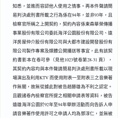
知悉，並進而容認他人使用之情事。再本件聲請簡
易判決處刑書所載之行為係在94年，並非93年，且
檢察官所稱之上開契約，契約內容係東森華榮傳播
事業股份有限公司委託海洋公園股份有限公司、遠
洋房屋仲介股份有限公司與大都市建設開發股份有
限公司製作專案及媒體公開播送等事宜，此有該契
約書影本在卷可參（見他1023號卷第28-31 頁），
其契約內容均與本件聲請簡易判決處刑書所載以現
場演出及利用KTV 而使用附表一至附表三之音樂著
作無關，故無從據此對被告趙藤雄為不利之認定。
且觀諸卷內檢察官所提之相關申請表等資料，被告
遠雄海洋公園於92年至94年舉辦活動而向告訴人申
請音樂著作使用許可之申請人均為鄧淳仁，並無被