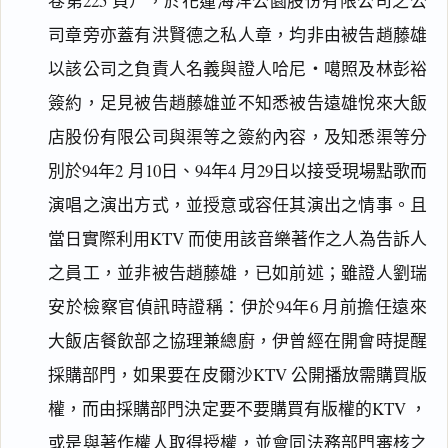
卷第225 頁），於花蓮海洋公園股份有限公司之公
司章旁亦蓋有洪賢德之私人章，均非由被告趙藤雄
以該公司之負責人名義與證人哈尼‧噶照及林彭裕
簽約，足見被告趙藤雄並不知悉被告遠雄悅來大飯
店股份有限公司與渠等之簽約內容，及知悉渠等分
別於94年2 月10日、94年4 月29日以接受現場點歌而
演唱之演出方式，並授意或容任其演出之情事。且
當日實際利用KTV 而使用該音樂著作之人為告訴人
之員工，並非被告趙藤雄，已如前述；雖證人劉瑞
安於檢察官偵訊時證稱：伊於94年6 月前擔任遠來
大飯店餐飲部之協理兼總廚，伊曾經在開會時提醒
採購部門，如果要在皮爾沙KTV 公開播放需購買版
權，而由採購部門決定要不要購買有版權的KTV ，
或是與著作權人取得授權，並會同法務部門審核之