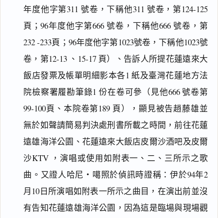
年度他字第311 號卷，下稱他311 號卷，第124-125
頁；96年度他字第666 號卷，下稱他666 號卷，第
232 -233頁；96年度他字第1023號卷，下稱他1023號
卷，第12-13 、15-17 頁）、告訴人所提花蓮遠來大
飯店發票及帳單明細影本各1 紙及臺灣花蓮地方法
院檢察署履勘筆錄1 份在卷可參（見他666 號卷第
99-100頁、本院卷第189 頁），顯見被告趙藤雄並
無於如聲請簡易判決處刑書所載之時間，前往花蓮
遠雄海洋公園、花蓮遠來大飯店皮爾沙酒吧及皮爾
沙KTV ，演唱或使用如附表一、二、三所示之歌
曲。又證人哈尼‧噶照於偵訊時證稱：伊於94年2
月10日所演唱如附表一所示之曲目，在演出前並沒
有告知花蓮遠雄海洋公園，因為這是臨場與現場觀