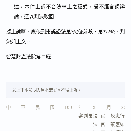
述，本件上訴不合法律上之程式，爰不經言詞辯
搜尋本
論，逕以判決駁回。
據上論斷，應依
刑事訴訟法第367條
前段、第372條，判
決如主文。
主
文
智慧財產法院第二庭
理
由
以上正本證明與原本無異。不得上訴。
一
中　　華　　民　　國　　100　 年　　8　　 月　　30
鍵
                          審判長法  官　陳忠行
複
製
                                法  官　蔡惠如
全