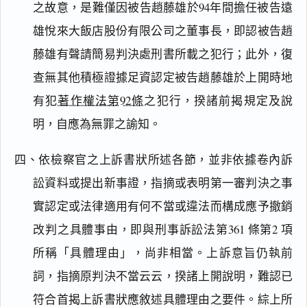
之故意，是難僅因被告趙藤雄於94年間擔任被告遠
雄悅來大飯店股份有限公司之董事長，即認被告趙
藤雄有聲請簡易判決處刑書所載之犯行；此外，復
查無其他積極證據足資認定被告趙藤雄於上開時地
有犯
著作權法第92條
之犯行，揆諸前揭規定及說
明，自應為無罪之諭知。
四、依檢察官之上訴書狀所述各節，並非依據卷內訴
訟資料或提出新事證，指摘或表明第一審判決之事
實認定或法律適用有何不當或違法而構成應予撤銷
改判之具體事由，即與刑事訴訟法第361 條第2 項
所稱「具體理由」，尚非相當。上訴意旨仍執前
閱讀
研究
詞，指摘原判決不當云云，揆諸上開說明，難認已
符合首揭上訴書狀應敘述具體理由之要件。綜上所