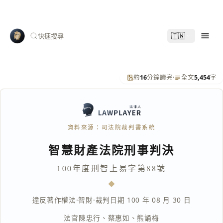
🇹🇼
快速搜尋
約
16
分鐘讀完
·
全文
5,454
字
資料來源：司法院裁判書系統
智慧財產法院刑事判決
100年度刑智上易字第88號
違反著作權法
·
智財
·
裁判日期 100 年 08 月 30 日
法官
陳忠行
、
蔡惠如
、
熊誦梅