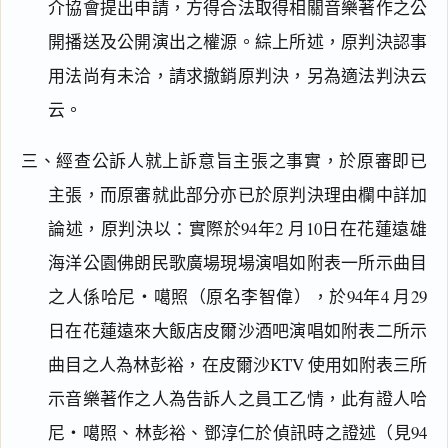
介協會提出申請，方得合法取得相關音樂著作之公
開播送及公開演出之權源。綜上所述，原判決認事
用法尚有未洽，請求撤銷原判決，另為適法判決云
云。
三、經查公訴人就上訴意旨主張之事實，於原審即已
主張，而原審就此部分亦已於原判決理由欄中詳加
論述，原判決以：實際於94年2 月10日在花蓮遠雄
海洋公園佛朗民歌廣場現場演唱如附表一所示曲目
之人係哈尼‧噶照（原名李智偉），於94年4 月29
日在花蓮遠來大飯店皮爾沙酒吧演唱如附表二所示
曲目之人為林彭裕，在皮爾沙KTV 使用如附表三所
示音樂著作之人為告訴人之員工乙情，此有證人哈
尼‧噶照、林彭裕、鄧淳仁於偵訊時之證述（見94