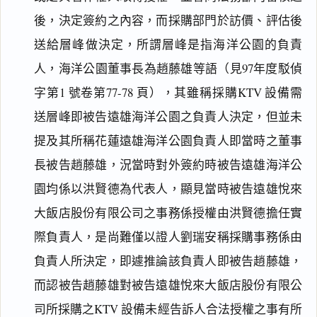
後，決定簽約之內容，而採購部門於訪價、評估後
送給層峰做決定，所謂層峰是指海洋公園的負責
人，海洋公園董事長為趙藤雄等語（見97年度駁偵
字第1 號卷第77-78 頁），其雖稱採購KTV 設備需
送層峰即被告遠雄海洋公園之負責人決定，但並未
提及其所稱花蓮遠雄海洋公園負責人即當時之董事
長被告趙藤雄，況當時對外簽約時被告遠雄海洋公
園均係以洪賢德為代表人，顯見當時被告遠雄悅來
大飯店股份有限公司之事務係授權由洪賢德擔任實
際負責人，是尚難僅以證人劉瑞安稱採購事務係由
負責人所決定，即遽推論該負責人即被告趙藤雄，
而認被告趙藤雄對被告遠雄悅來大飯店股份有限公
司所採購之KTV 設備未經告訴人合法授權之事有所