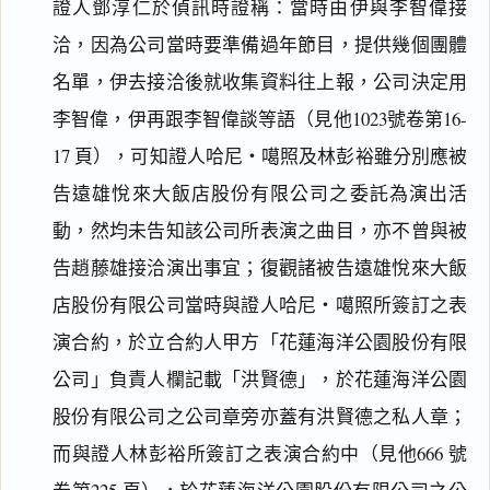
證人鄧淳仁於偵訊時證稱：當時由伊與李智偉接
洽，因為公司當時要準備過年節目，提供幾個團體
名單，伊去接洽後就收集資料往上報，公司決定用
李智偉，伊再跟李智偉談等語（見他1023號卷第16-
17 頁），可知證人哈尼‧噶照及林彭裕雖分別應被
告遠雄悅來大飯店股份有限公司之委託為演出活
動，然均未告知該公司所表演之曲目，亦不曾與被
告趙藤雄接洽演出事宜；復觀諸被告遠雄悅來大飯
店股份有限公司當時與證人哈尼‧噶照所簽訂之表
演合約，於立合約人甲方「花蓮海洋公園股份有限
公司」負責人欄記載「洪賢德」，於花蓮海洋公園
股份有限公司之公司章旁亦蓋有洪賢德之私人章；
而與證人林彭裕所簽訂之表演合約中（見他666 號