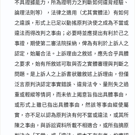
不具證據能力，所為證明力之判斷如何違背經驗、
論理法則等），法律之適用（尤其實體法）有如何
之違誤，形式上已足以動搖原判決使之成為不當或
違法而得改判之事由；必要時並應提出有利於己之
事證，期使第二審法院採納，俾為有利於上訴人之
認定，始屬合法。上訴理由之敘述，應先合乎具體
之要求，始有所敘述可取與否之實體審理與判斷之
問題。是上訴人之上訴書狀雖敘述上訴理由，但僅
泛言原判決認定事實錯誤、違背法令、量刑失之過
重或輕縱等情詞，而未依上揭意旨指出具體事由，
或形式上雖已指出具體事由，然該等事由縱使屬
實，亦不足以認為原判決有何不當或違法，或其所
陳之事由，與訴訟資料所載不相適合，或所指摘原