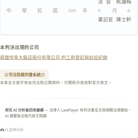
                                法  官　熊誦梅
文
中　　華　　民　　國　　100　 年　　9　　 月　　6　
複製給 AI
去換行複製
                                書記官  陳士軒
匯出 PDF
精美列印
下載 Word
下載 .md
本判決出現的公司
列印
遠雄悅來大飯店股份有限公司 的工商登記與訴訟紀錄
含信
箋底
紋
（關
司法院裁判書系統
閉＝
本頁全文逐字來自司法院公開資料，可開新分頁核對官方原文。
純淨
白
底）
用完 AI 分析後回來繼續
— 法律人 LawPlayer 有判決書全文與相關法規連結，
AI 摘要無法取代原文閱讀
AI 延伸分析