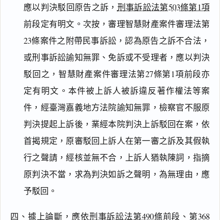
應以判決駁回原告之訴，
刑事訴訟法第503條第1項
前段定有明文。次按，審理智慧財產案件審理法第
23條案件之附帶民事訴訟，認為原告之訴不合法，
或刑事訴訟諭知無罪、免訴或不受理者，應以判決
駁回之，智慧財產案件審理法第27條第1項前段亦
定有明文。本件被上訴人被訴違反著作權法等案
件，經臺灣嘉義地方法院諭知無罪，檢察官不服原
判決提起上訴後，業經本院判決上訴駁回在案，依
首揭規定，原審駁回上訴人在第一審之訴及其假執
閱讀
研究
行之聲請，經核並無不合，上訴人猶執陳詞，指摘
原判決不當，求為判決如訴之聲明，為無理由，應
予駁回。
搜尋本
四、據上論斷，應依
刑事訴訟法第490條
前段、第368