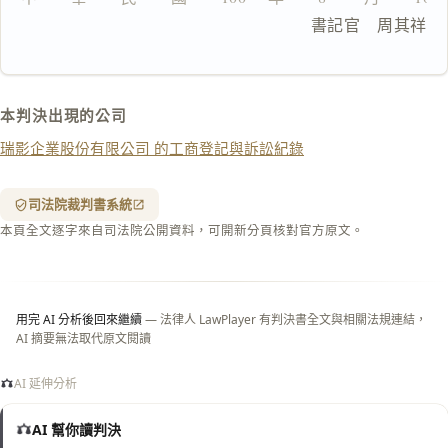
複製給 AI
去換行複製
                                書記官　周其祥
匯出 PDF
精美列印
下載 Word
下載 .md
本判決出現的公司
列印
瑞影企業股份有限公司 的工商登記與訴訟紀錄
含信
箋底
紋
（關
司法院裁判書系統
閉＝
本頁全文逐字來自司法院公開資料，可開新分頁核對官方原文。
純淨
白
底）
用完 AI 分析後回來繼續
— 法律人 LawPlayer 有判決書全文與相關法規連結，
AI 摘要無法取代原文閱讀
AI 延伸分析
AI 幫你讀判決