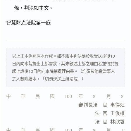
條，判決如主文。
主
智慧財產法院第一庭
文
事
實
及
理
以上正本係照原本作成。如不服本判決應於收受送達後10
由
日內向本院提出上訴書狀，其未敘述上訴之理由者並得於提
起上訴後10日內向本院補提理由書。（均須按他造當事人
之人數附繕本，「切勿逕送上級法院」）
一
中　　華　　民　　國　　100　 年　　8　　 月　　8　
鍵
                          審判長法　官  李得灶
複
製
                                法  官  王俊雄
全
                                法  官  林欣蓉
文
中　　華　　民　　國　　100　 年　　8　　 月　　10 　