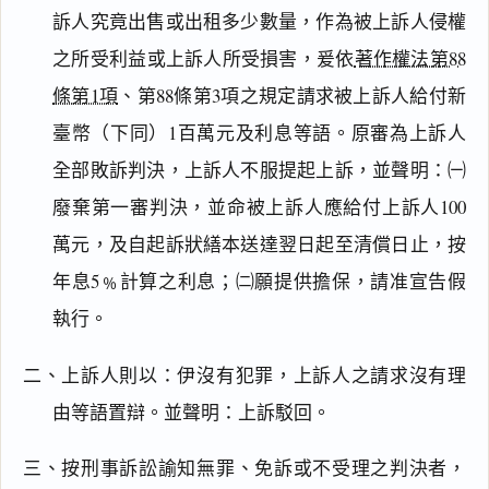
訴人究竟出售或出租多少數量，作為被上訴人侵權
之所受利益或上訴人所受損害，爰依
著作權法第88
條第1項
、第88條第3項之規定請求被上訴人給付新
臺幣（下同）1百萬元及利息等語。原審為上訴人
全部敗訴判決，上訴人不服提起上訴，並聲明：㈠
廢棄第一審判決，並命被上訴人應給付上訴人100
萬元，及自起訴狀繕本送達翌日起至清償日止，按
年息5﹪計算之利息；㈡願提供擔保，請准宣告假
執行。
二、上訴人則以：伊沒有犯罪，上訴人之請求沒有理
由等語置辯。並聲明：上訴駁回。
三、按刑事訴訟諭知無罪、免訴或不受理之判決者，