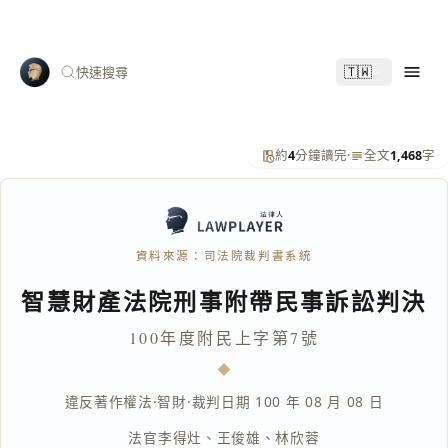
🇹🇼
快速搜尋
約
4
分鐘讀完
·
全文
1,468
字
資料來源：司法院裁判書系統
智慧財產法院刑事附帶民事訴訟判決
100年度附民上字第7號
違反著作權法
·
智財
·
裁判日期 100 年 08 月 08 日
法官
李得灶
、
王俊雄
、
林欣蓉