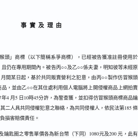
事實及理由
3號「猴頭」商標（以下簡稱系爭商標），已經被告獲准註冊使用
且仍在專用期間內。被告丙○○及乙○○係夫妻，明知彼等未經
1 月間某日起，基於共同販賣營利之犯意，由丙○○製作仿冒猴
商品，並由乙○○在其住處利用個人電腦將上開侵權商品上網拍賣
7年4 月5 日10時45分許，為警查獲，並扣得仿冒猴頭商標商品
件。其二人具共同侵權犯意之聯絡，為共同侵權人，依民法第185 
帶負損害賠償責任。
鑰匙圈之零售單價各為新台幣（下同）1080元及200 元，此