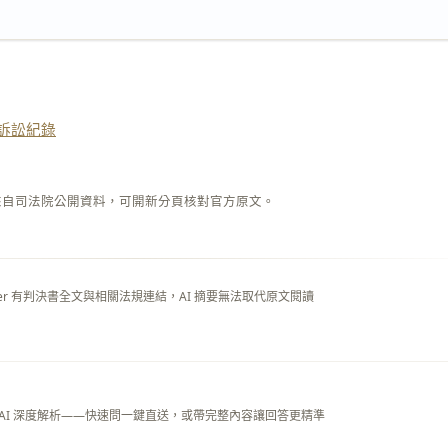
訴訟紀錄
來自司法院公開資料，可開新分頁核對官方原文。
layer 有判決書全文與相關法規連結，AI 摘要無法取代原文閱讀
 AI 深度解析——快速問一鍵直送，或帶完整內容讓回答更精準