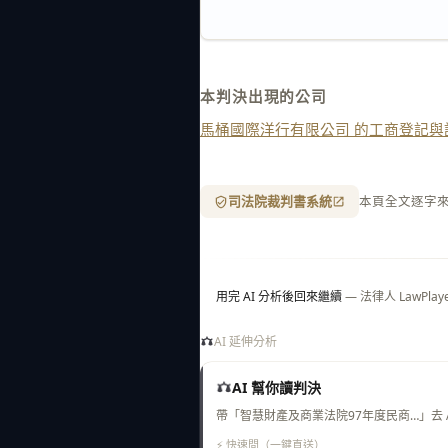
本判決出現的公司
馬桶國際洋行有限公司 的工商登記與
司法院裁判書系統
本頁全文逐字
用完 AI 分析後回來繼續
— 法律人 LawP
AI 延伸分析
AI 幫你讀判決
帶「智慧財產及商業法院97年度民商…」去
⚡ 快速問（一鍵直送）