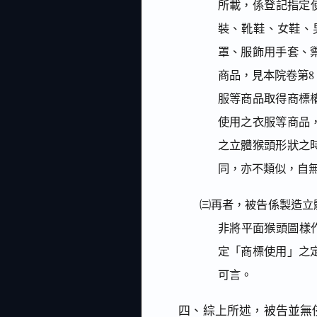
所載，係登記指定使
裝、靴鞋、女鞋、
罩、服飾用手套、
商品，見本院卷第8 
服等商品取得商標
使用之衣服等商品
之立體猴頭形狀之
同，亦不類似，自
㈢再者，被告係製造立
非將平面猴頭圖樣
定「商標使用」之
可言。
四、綜上所述，被告並無侵