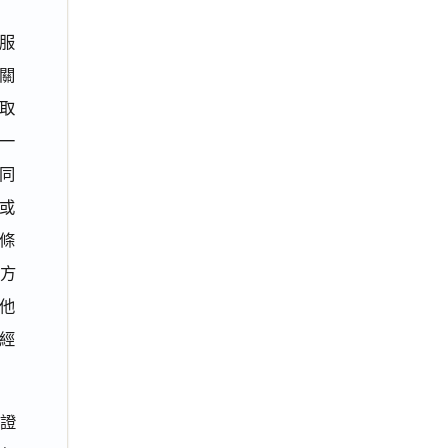
服
關
取
一
同
或
條
方
他
經
冊證