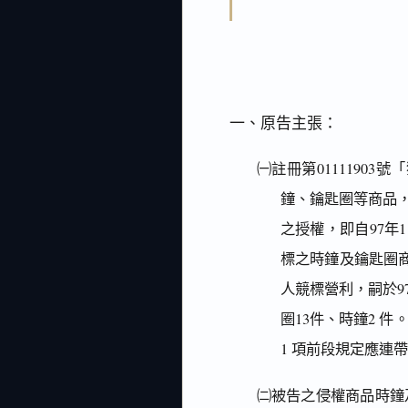
一、原告主張：
㈠註冊第0111190
鐘、鑰匙圈等商品，
之授權，即自97年
標之時鐘及鑰匙圈
人競標營利，嗣於9
圈13件、時鐘2 
1 項前段規定應連
㈡被告之侵權商品時鐘及