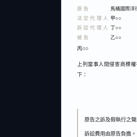
原告
馬桶國際洋
法定代理人
甲○○
訴訟代理人
丁○○
被告
乙○○
丙○○
上列當事人間侵害商標權有
下：
原告之訴及假執行之聲
訴訟費用由原告負擔。