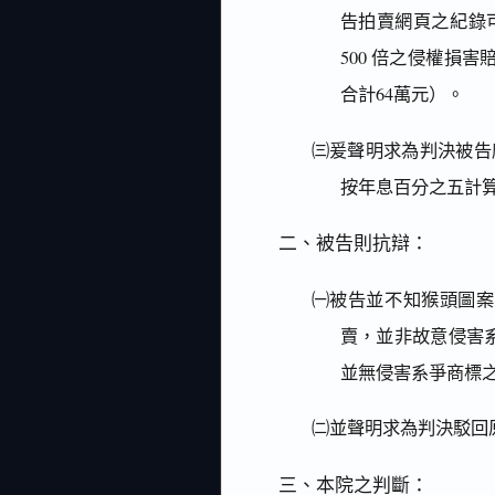
告拍賣網頁之紀錄
500 倍之侵權損害賠
合計64萬元）。
㈢爰聲明求為判決被告
按年息百分之五計
二、被告則抗辯：
㈠被告並不知猴頭圖案
賣，並非故意侵害
並無侵害系爭商標
㈡並聲明求為判決駁回
三、本院之判斷：