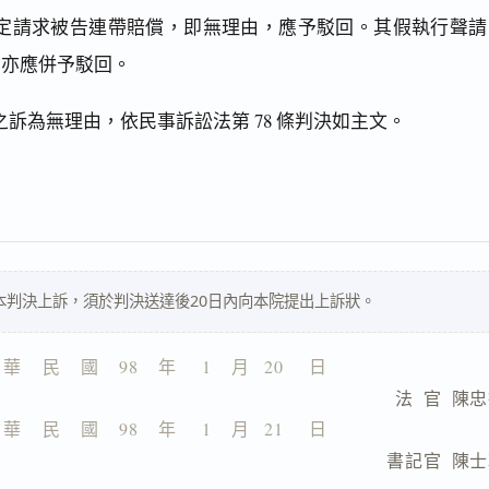
款規定請求被告連帶賠償，即無理由，應予駁回。其假執行聲請
，亦應併予駁回。
訴為無理由，依民事訴訟法第 78 條判決如主文。
本判決上訴，須於判決送達後20日內向本院提出上訴狀。
 華    民    國    98    年     1    月   20     日
                                  法  官  
 華    民    國    98    年     1    月   21     日
                                  書記官  