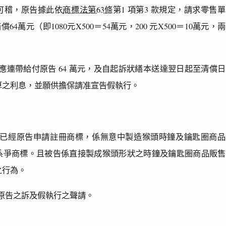
可稽，原告據此依
商標法第63條
第1 項第3 款規定，請求零售
償64萬元（即1080元X500＝54萬元，200 元X500＝10萬元，
應連帶給付原告 64 萬元，及自起訴狀繕本送達翌日起至清償
算之利息，並願供擔保請准宣告假執行。
已經原告申請註冊商標，係無意中製造猴頭時鐘及鑰匙圈商品
系爭商標。且被告係直接製成猴頭形狀之時鐘及鑰匙圈商品販售
之行為。
原告之訴及假執行之聲請。