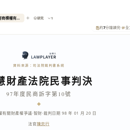
97年度民商訴字第10號（侵害商標權有關財產權爭議）
研究
1
約
7
分鐘讀完
·
全
資料來源：司法院裁判書系統
慧財產法院民事判決
97年度民商訴字第10號
權有關財產權爭議
·
智財
·
裁判日期 98 年 01 月 20 日
法官
陳忠行