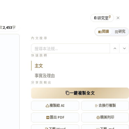
β
📔
研究室
文
2,453
字
閱讀
研究
內文搜尋
搜尋本法規…
快速跳轉
主文
事實及理由
分享與輸出
一鍵複製全文
複製給 AI
去換行複製
匯出 PDF
精美列印