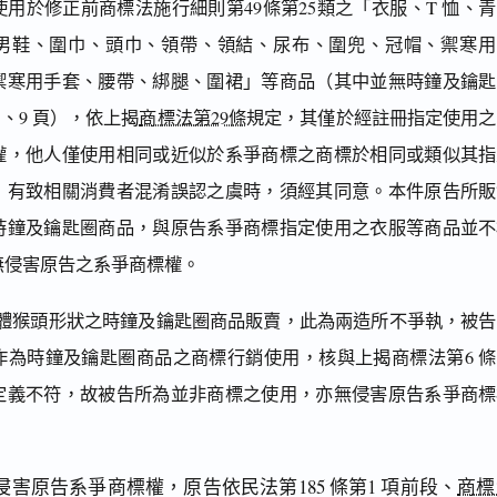
用於修正前商標法施行細則第49條第25類之「衣服、T 恤、
男鞋、圍巾、頭巾、領帶、領結、尿布、圍兜、冠帽、禦寒用
禦寒用手套、腰帶、綁腿、圍裙」等商品（其中並無時鐘及鑰匙
、9 頁），依上揭
商標法第29條
規定，其僅於經註冊指定使用之
權，他人僅使用相同或近似於系爭商標之商標於相同或類似其指
，有致相關消費者混淆誤認之虞時，須經其同意。本件原告所販
時鐘及鑰匙圈商品，與原告系爭商標指定使用之衣服等商品並不
無侵害原告之系爭商標權。
體猴頭形狀之時鐘及鑰匙圈商品販賣，此為兩造所不爭執，被告
作為時鐘及鑰匙圈商品之商標行銷使用，核與上揭商標法第6 條
定義不符，故被告所為並非商標之使用，亦無侵害原告系爭商標
害原告系爭商標權，原告依民法第185 條第1 項前段、
商標