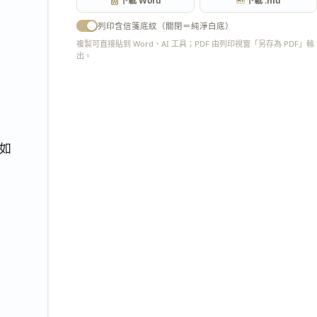
下載 Word
下載 .md
列印含信箋底紋（關閉＝純淨白底）
複製可直接貼到 Word、AI 工具；PDF 由列印視窗「另存為 PDF」輸
出。
匯出 PDF
如