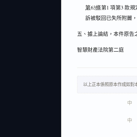
第63條
第1 項第3 
訴被駁回已失所附麗
五、據上論結，本件原告之
智慧財產法院第二庭
以上正本係照原本作成如對
中   
中   