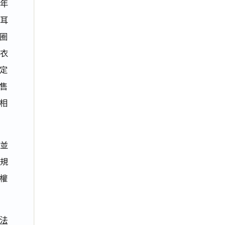
青年
耳
圈
衣
定
售
相
並
規
權
法