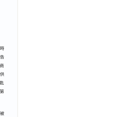
於時
原告
頭商
供
鑰匙
條第
有被