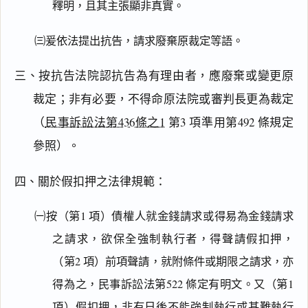
釋明，且其主張顯非真實。
㈢爰依法提出抗告，請求廢棄原裁定等語。
三、按抗告法院認抗告為有理由者，應廢棄或變更原
裁定；非有必要，不得命原法院或審判長更為裁定
（
民事訴訟法第436條之1
第3 項準用第492 條規定
參照）。
四、關於假扣押之法律規範：
㈠按（第1 項）債權人就金錢請求或得易為金錢請求
之請求，欲保全強制執行者，得聲請假扣押，
（第2 項）前項聲請，就附條件或期限之請求，亦
得為之，民事訴訟法第522 條定有明文。又（第1
項）假扣押，非有日後不能強制執行或甚難執行