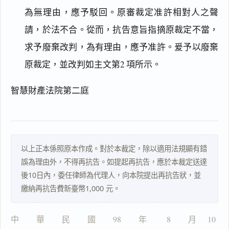
為無理由，應予駁回。原審裁定准許相對人之聲
閱讀
研究
請，於法不合。從而，抗告意旨指摘原裁定不當，
求予廢棄改判，為有理由，應予准許。爰予以廢棄
原裁定，並改判如主文第2 項所示。
搜尋本
智慧財產法院第二庭
主
文
以上正本係照原本作成。對於本裁定，除以適用法規顯有錯
理
誤為理由外，不得再抗告。如提起再抗告，應於本裁定送達
由
後10日內，委任律師為代理人，向本院提出再抗告狀，並
繳納再抗告費新臺幣1,000 元。
中　　華　　民　　國　　98　　年　 　8　　月　 10  　
一