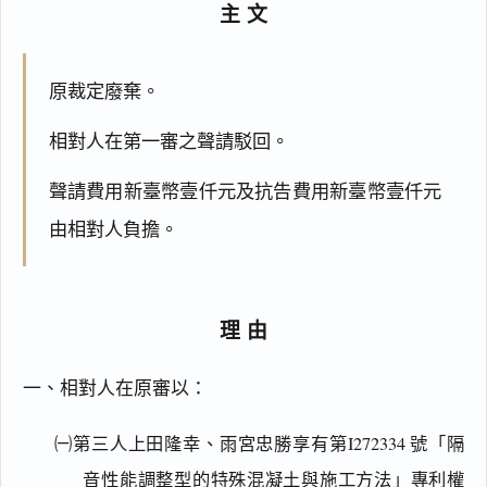
主文
原裁定廢棄。
相對人在第一審之聲請駁回。
聲請費用新臺幣壹仟元及抗告費用新臺幣壹仟元
由相對人負擔。
理由
一、相對人在原審以：
㈠第三人上田隆幸、雨宮忠勝享有第I272334 號「隔
音性能調整型的特殊混凝土與施工方法」專利權