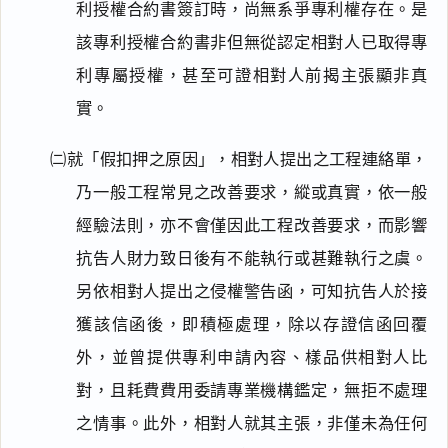
利授權合約書簽訂時，尚無系爭專利權存在。是
該專利授權合約書非但無從認定相對人已取得專
利專屬授權，甚至可證相對人前揭主張顯非真
實。
㈡就「假扣押之原因」，相對人提出之工程連絡單，
乃一般工程常見之改善要求，縱或真實，依一般
經驗法則，亦不會僅因此工程改善要求，而影響
抗告人財力致日後有不能執行或甚難執行之虞。
另依相對人提出之侵權警告函，可知抗告人於接
獲該信函後，即積極處理，除以存證信函回覆
外，並曾提供專利申請內容、樣品供相對人比
對，且耗費費用委請專業機構鑑定，無拒不處理
之情事。此外，相對人就其主張，非僅未為任何