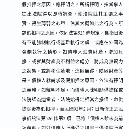
假扣押之原因，應釋明之。所謂釋明，指當事人
提出法院得以即時調查，使法院就其主張之事
實，得生薄弱之心證，信其大概如此之行為。所
謂假扣押之原因，依同法第523 條規定，係指日後
有不能強制執行或甚難執行之虞，或應在外國為
強制執行之情形，如債務人浪費財產，增加負
擔，或就其財產為不利益之處分，將成為無資力
之狀態，或將移住遠地、逃匿無蹤、隱匿財產等
是。債權人就請求及假扣押之原因，依法有釋明
之義務，如釋明不足，而債權人陳明願供擔保或
法院認為適當者，法院始得定相當之擔保，命供
擔保後為假扣押。而民國92年2 月7 日新修正之民
事訴訟法第526 條第2 項，已將「債權人雖未為前
項釋明，如就債務人所應受之損害已供法院所定