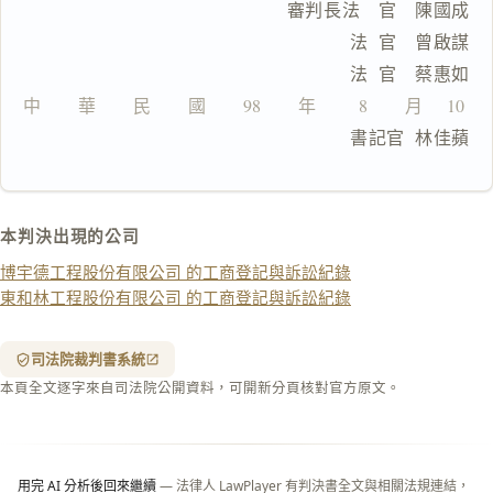
                        審判長法　官　陳國成
鍵
複
                              法  官　曾啟謀
製
                              法  官　蔡惠如
全
文
中　　華　　民　　國　　98　　年　 　8　　月　 10  　
                              書記官  林佳蘋
複製給 AI
去換行複製
匯出 PDF
精美列印
本判決出現的公司
下載 Word
下載 .md
博宇德工程股份有限公司 的工商登記與訴訟紀錄
列印
東和林工程股份有限公司 的工商登記與訴訟紀錄
含信
箋底
紋
（關
司法院裁判書系統
閉＝
本頁全文逐字來自司法院公開資料，可開新分頁核對官方原文。
純淨
白
底）
用完 AI 分析後回來繼續
— 法律人 LawPlayer 有判決書全文與相關法規連結，