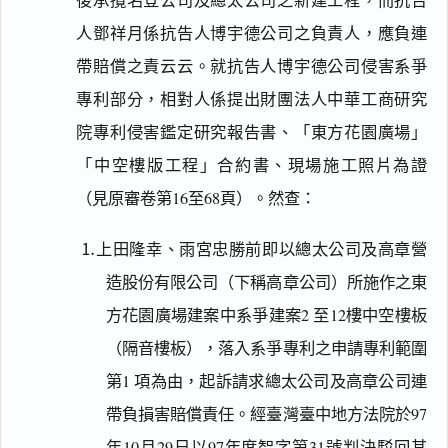
後承攬名登公司及總太公司之新建工程，而抗告
人鄧祥月係抗告人博宇德公司之負責人，應負連
帶賠償之責云云。就抗告人博宇德公司侵害系爭
專利部分，相對人係提出財團法人中華工商研究
院專利侵害鑑定研究報告書、「東方花園廣場」
「中空樓版工程」合約書、現場施工照片為證
（見原審卷第16至68頁）。然查：
⒈上田隆幸、雨宮忠勝前即以總太公司及高章營
造股份有限公司（下稱高章公司）所施作之東
方花園廣場建案中系爭建案2 至12樓中空樓板
（隔音樓板），落入系爭專利之申請專利範圍
第1 項為由，起訴請求總太公司及高章公司連
帶負損害賠償責任。經臺灣臺中地方法院於97
年10月29日以97年度智字第31號判決駁回其