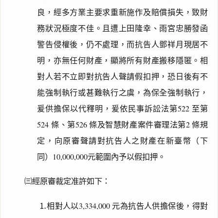
良，經多方業主要求重新施作及賠償損失，致財
務狀況極度不佳。且遭上田隆幸、雨宮忠勝發函
警告侵權後，仍不處理，而抗告人鄧祥月現居不
明，亦無任何財產，顯將所有財產搬移隱匿。相
對人若不立即對抗告人聲請假扣押，恐日後有不
能強制執行或甚難執行之虞，為保全強制執行，
爰供擔保以代釋明，爰依民事訴訟法第522 至第
524 條、第526 條及智慧財產案件審理法第2 條規
定，向原審聲請對抗告人之財產在新臺幣（下
同）10,000,000元範圍內予以假扣押。
㈢經原審裁定准許如下：
⒈相對人以3,334,000 元為抗告人供擔保後，得對