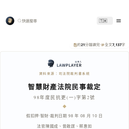
🇹🇼
快速搜尋
約
21
分鐘讀完
·
全文
7,137
字
資料來源：司法院裁判書系統
智慧財產法院民事裁定
98年度民抗更(一)字第2號
假扣押
·
智財
·
裁判日期 98 年 08 月 10 日
法官
陳國成
、
曾啟謀
、
蔡惠如