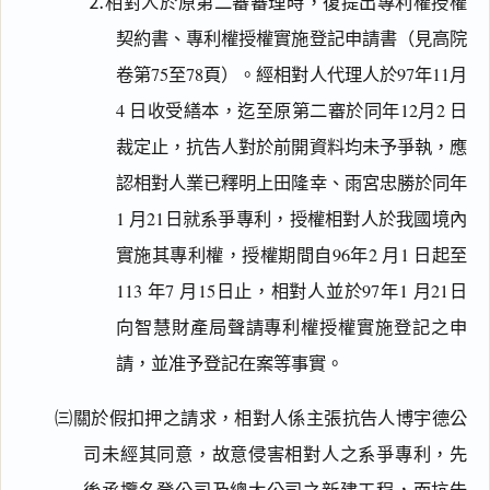
⒉相對人於原第二審審理時，復提出專利權授權
契約書、專利權授權實施登記申請書（見高院
卷第75至78頁）。經相對人代理人於97年11月
4 日收受繕本，迄至原第二審於同年12月2 日
裁定止，抗告人對於前開資料均未予爭執，應
認相對人業已釋明上田隆幸、雨宮忠勝於同年
1 月21日就系爭專利，授權相對人於我國境內
實施其專利權，授權期間自96年2 月1 日起至
113 年7 月15日止，相對人並於97年1 月21日
向智慧財產局聲請專利權授權實施登記之申
請，並准予登記在案等事實。
㈢關於假扣押之請求，相對人係主張抗告人博宇德公
司未經其同意，故意侵害相對人之系爭專利，先