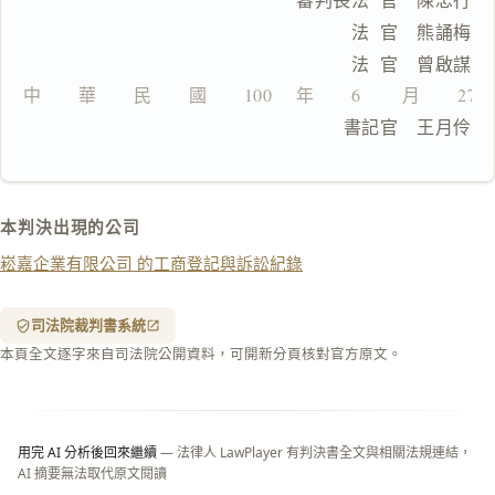
製
                                法  官　熊誦梅
全
                                法  官　曾啟謀
文
中　　華　　民　　國　　100　 年　　6　　 月　　27
複製給 AI
去換行複製
　　　　　　　　　　　　　　　  書記官　王月伶
匯出 PDF
精美列印
下載 Word
下載 .md
本判決出現的公司
列印
崧嘉企業有限公司 的工商登記與訴訟紀錄
含信
箋底
紋
（關
司法院裁判書系統
閉＝
本頁全文逐字來自司法院公開資料，可開新分頁核對官方原文。
純淨
白
底）
用完 AI 分析後回來繼續
— 法律人 LawPlayer 有判決書全文與相關法規連結，
AI 摘要無法取代原文閱讀