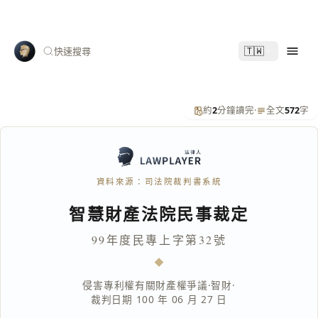
🇹🇼
快速搜尋
約
2
分鐘讀完
·
全文
572
字
資料來源：司法院裁判書系統
智慧財產法院民事裁定
99年度民專上字第32號
侵害專利權有關財產權爭議
·
智財
·
裁判日期 100 年 06 月 27 日