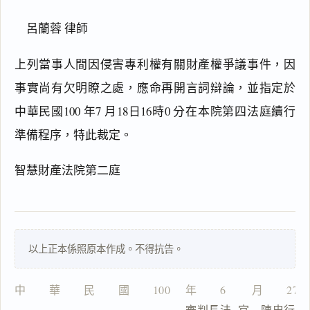
呂蘭蓉 律師
上列當事人間因侵害專利權有關財產權爭議事件，因
事實尚有欠明瞭之處，應命再開言詞辯論，並指定於
中華民國100 年7 月18日16時0 分在本院第四法庭續行
閱讀
研究
準備程序，特此裁定。
智慧財產法院第二庭
搜尋本
以上正本係照原本作成。不得抗告。
一
中　　華　　民　　國　　100　 年　　6　　 月　　27
鍵
                          審判長法  官　陳忠行
複