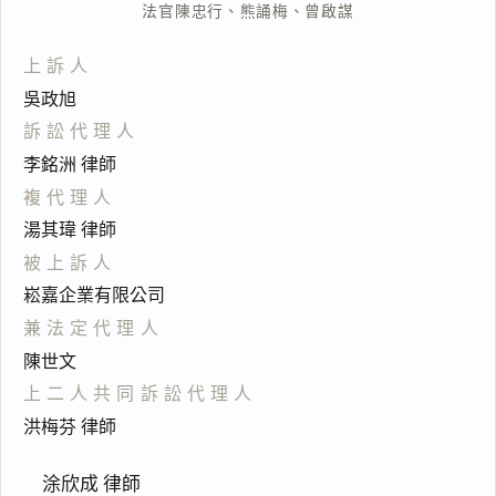
法官
陳忠行
、
熊誦梅
、
曾啟謀
上訴人
吳政旭
訴訟代理人
李銘洲 律師
複代理人
湯其瑋 律師
被上訴人
崧嘉企業有限公司
兼法定代理人
陳世文
上二人共同訴訟代理人
洪梅芬 律師
涂欣成 律師