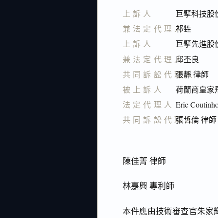
上訴人
巨擘科技股
兼法定代理人
祁甡
上訴人
巨擘先進股
兼法定代理人
邱丕良
共同訴訟代理人
張靜 律師
被上訴人
荷蘭商皇家飛利浦電
法定代理人
Eric Coutinh
共同訴訟代理人
張哲倫 律師
陳佳菁 律師
林嘉興 專利師
本件應由技術審查官朱家輝