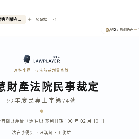
99年度民專上字第74號（侵害專利權有關財產權爭議）
研究
1
約
2
分鐘讀完
·
資料來源：司法院裁判書系統
慧財產法院民事裁定
99年度民專上字第74號
權有關財產權爭議
·
智財
·
裁判日期 100 年 02 月 10 日
法官
李得灶
、
汪漢卿
、
王俊雄