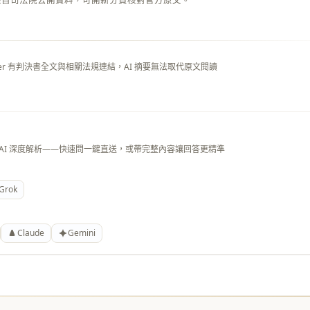
來自司法院公開資料，可開新分頁核對官方原文。
layer 有判決書全文與相關法規連結，AI 摘要無法取代原文閱讀
 AI 深度解析——快速問一鍵直送，或帶完整內容讓回答更精準
Grok
Claude
Gemini