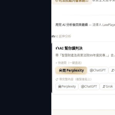
司法院裁判書系統
本頁全文逐字
用完 AI 分析後回來繼續
— 法律人 LawP
AI 延伸分析
AI 幫你讀判決
帶「智慧財產及商業法院99年度民專…」去
⚡ 快速問（一鍵直送）
問 Perplexity
ChatGPT
📋 帶完整內容（複製後貼上）
Perplexity
ChatGPT
Grok