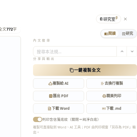
β
📔
研究室
全文
772
字
閱讀
研究
內文搜尋
搜尋本法規…
分享與輸出
一鍵複製全文
複製給 AI
去換行複製
匯出 PDF
精美列印
下載 Word
下載 .md
列印含信箋底紋（關閉＝純淨白底）
複製可直接貼到 Word、AI 工具；PDF 由列印視窗「另存為 PDF」輸
出。