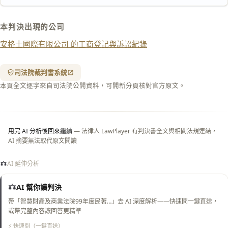
下載 Word
下載 .md
本判決出現的公司
列印
安格士國際有限公司 的工商登記與訴訟紀錄
含信
箋底
紋
（關
司法院裁判書系統
閉＝
本頁全文逐字來自司法院公開資料，可開新分頁核對官方原文。
純淨
白
底）
用完 AI 分析後回來繼續
— 法律人 LawPlayer 有判決書全文與相關法規連結，
AI 摘要無法取代原文閱讀
AI 延伸分析
AI 幫你讀判決
帶「智慧財產及商業法院99年度民著…」去 AI 深度解析——快速問一鍵直送，
或帶完整內容讓回答更精準
⚡ 快速問（一鍵直送）