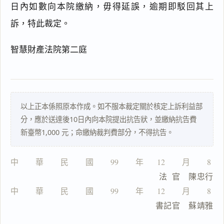
日內如數向本院繳納，毋得延誤，逾期即駁回其上
閱讀
研究
訴，特此裁定。
智慧財產法院第二庭
搜尋本
以上正本係照原本作成。如不服本裁定關於核定上訴利益部
分，應於送達後10日內向本院提出抗告狀，並繳納抗告費
一
新臺幣1,000 元；命繳納裁判費部分，不得抗告。
鍵
複
製
中　　華　　民　　國　　99　　年　  12　　月　　8　
全
  　                            法  官　陳忠行
文
中　　華　　民　　國　　99　　年　  12　　月　　8　
複製給 AI
去換行複製
　　　　　　　　　　　　　　　　書記官　蘇靖雅
匯出 PDF
精美列印