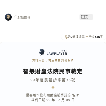
🇹🇼
快速搜尋
約
2
分鐘讀完
·
全文
536
字
資料來源：司法院裁判書系統
智慧財產法院民事裁定
99年度民著訴字第36號
侵害著作權有關財產權爭議等
·
智財
·
裁判日期 99 年 12 月 08 日