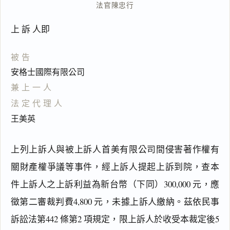
法官
陳忠行
上 訴 人即
被告
安格士國際有限公司
兼上一人
法定代理人
王美英
上列上訴人與被上訴人首美有限公司間侵害著作權有
關財產權爭議等事件，經上訴人提起上訴到院，查本
件上訴人之上訴利益為新台幣（下同）300,000 元，應
徵第二審裁判費4,800 元，未據上訴人繳納。茲依民事
訴訟法第442 條第2 項規定，限上訴人於收受本裁定後5