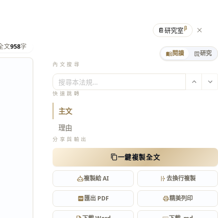
β
📔
研究室
全文
958
字
閱讀
研究
內文搜尋
搜尋本法規…
快速跳轉
主文
理由
分享與輸出
一鍵複製全文
複製給 AI
去換行複製
匯出 PDF
精美列印