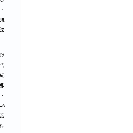
、
規
法
以
被告
之紀
即
日，
6
所蓋
程