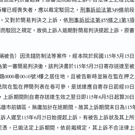
訴權已經喪失者，應以裁定駁回之，
刑事訴訟法第349條
前段
文。又對於簡易判決之上訴，依
刑事訴訟法第455條之1第3項
期而駁回之規定，故倘上訴人逾期對簡易判決提起上訴，原審
。
被告）因洗錢防制法等案件，經本院於民國115年5月15日
2號為第一審簡易判決後，該判決書於115年5月25日寄存送達至
路0000巷00○0號3樓之居住地，且被告斯時並無在監在押
法院在監在押簡列表在卷可參，是送達應自寄存日起經10日
力，上訴期間則自寄存送達生效之翌日即115年6月5日起算20
雄市前鎮區，無庸加計在途期間，故其上訴期間末日為115年
上訴人遲至115年6月25日始提起上訴，有被告上訴狀及其上
足憑，已逾法定上訴期間，依前揭規定，其上訴不合法律上