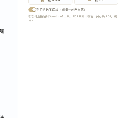
下載 Word
下載 .md
列印含信箋底紋（關閉＝純淨白底）
複製可直接貼到 Word、AI 工具；PDF 由列印視窗「另存為 PDF」輸
出。
匯出 PDF
度簡
法