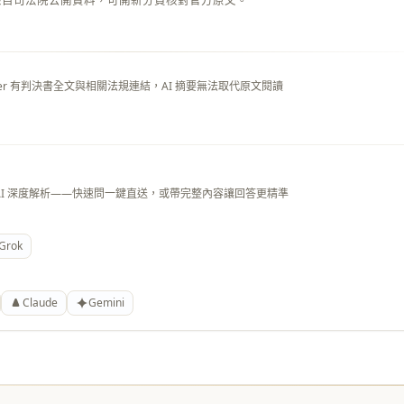
來自司法院公開資料，可開新分頁核對官方原文。
layer 有判決書全文與相關法規連結，AI 摘要無法取代原文閱讀
AI 深度解析——快速問一鍵直送，或帶完整內容讓回答更精準
Grok
Claude
Gemini