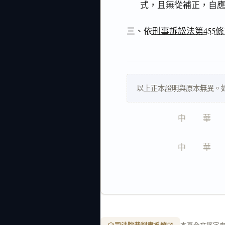
式，且無從補正，自
三、依
刑事訴訟法第455條
以上正本證明與原本無異。如
中　　華　　
中　　華　　