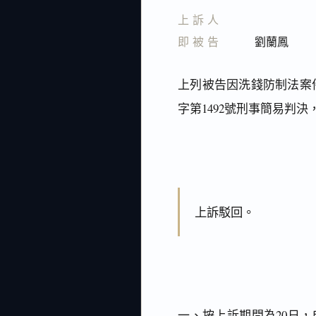
上訴人
即被告
劉蘭鳳
上列被告因洗錢防制法案件
字第1492號刑事簡易判
上訴駁回。
一、按上訴期間為20日