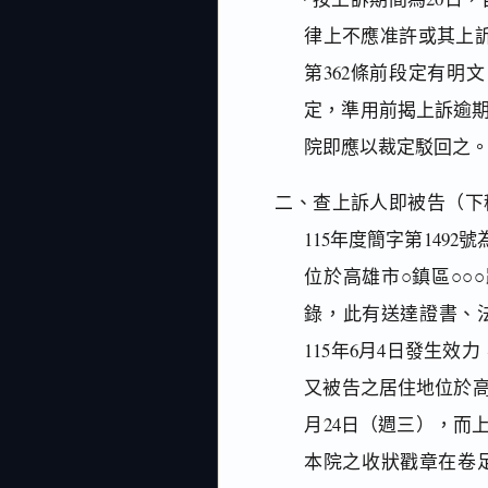
律上不應准許或其上
第362條前段定有明
定，準用前揭上訴逾
院即應以裁定駁回之
二、查上訴人即被告（下稱
115年度簡字第149
位於高雄市○鎮區○○○
錄，此有送達證書、
115年6月4日發生效
又被告之居住地位於高
月24日（週三），而
本院之收狀戳章在卷