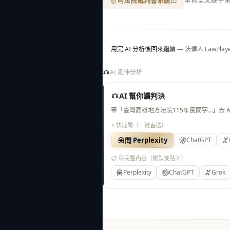
司法院裁判書系統
本頁全文逐字
用完 AI 分析後回來繼續
— 法律人 LawP
AI 延伸分析
AI 幫你讀判決
帶「臺灣高雄地方法院115年度簡字…」去 
⚡ 快速問（一鍵直送）
問 Perplexity
ChatGPT
📋 帶完整內容（複製後貼上）
Perplexity
ChatGPT
Grok