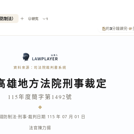
錢防制法）
研究
1
約
3
分鐘讀完
·
資料來源：司法院裁判書系統
高雄地方法院刑事裁定
115年度簡字第1492號
錢防制法
·
刑事
·
裁判日期 115 年 07 月 01 日
法官
陳力揚