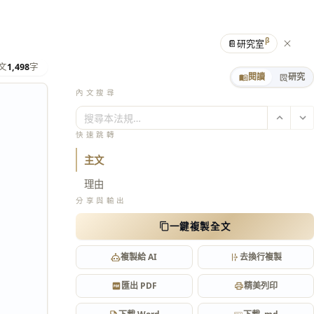
β
📔
研究室
文
1,498
字
閱讀
研究
內文搜尋
搜尋本法規…
快速跳轉
主文
理由
分享與輸出
一鍵複製全文
複製給 AI
去換行複製
匯出 PDF
精美列印