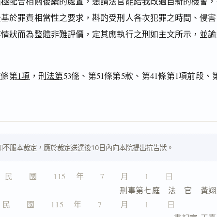
積極配合相關後續的處置，懇請法官能給我改過自新的機會，
爰基於罪責相當性之要求，斟酌受刑人各次犯罪之時間、侵害
等情狀而為整體非難評價，定其應執行之刑如主文所示，並諭
。
7條第1項
，
刑法第53條
、第51條第5款、第41條第1項前段、
如不服本裁定，應於裁定送達後10日內向本院提出抗告狀。
民　　國　　115 　年　　7　　月　　1　　日
　　　　　　　　　刑事第七庭　法　官　黃翊
民　　國　　115 　年　　7 　　月　　1 　　日