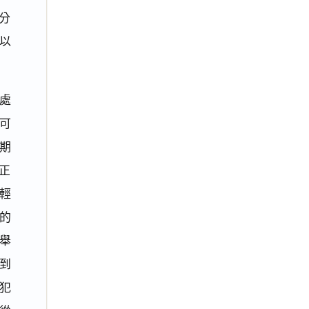
分
以
處
可
期
正
輕
的
舉
到
犯