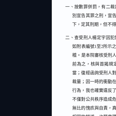
一、按數罪併罰，有二裁
別宣告其罪之刑，宣
下，定其刑期，但不得
二、查受刑人楊定宇因犯
如附表編號1至2所示
稽。是本院審核受刑人
前為之，核與首揭規
當；復經函詢受刑人
裁量；因一時的衝動
行為，我也確實違反
不僅對公共秩序造成
無比的愧疚與自責，