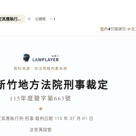
115年度聲字第663號（聲請定其應執行刑）
研究
1
約
4
分鐘讀完
·
全
資料來源：司法院裁判書系統
新竹地方法院刑事裁定
115年度聲字第663號
定其應執行刑
·
刑事
·
裁判日期 115 年 07 月 01 日
法官
黃翊雯