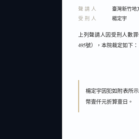
聲請人
臺灣新竹地
受刑人
楊定宇
上列聲請人因受刑人數罪
495號），本院裁定如下：
楊定宇因犯如附表所示
幣壹仟元折算壹日。