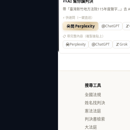
AI 幫你讀判決
帶「臺灣新竹地方法院115年度聲字…」去 
⚡ 快速問（一鍵直送）
問 Perplexity
ChatGPT
📋 帶完整內容（複製後貼上）
Perplexity
ChatGPT
Grok
搜尋工具
全國法規
姓名找判決
憲法法庭
判決書檢索
大法庭