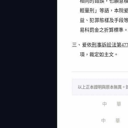
相同的錯誤，也願意
輕量刑」等語，本院
益、犯罪態樣及手段
易科罰金之折算標準
三、爰依
刑事訴訟法第47
項，裁定如主文。
以上正本證明與原本無異。
中　　華　　
中　　華　　