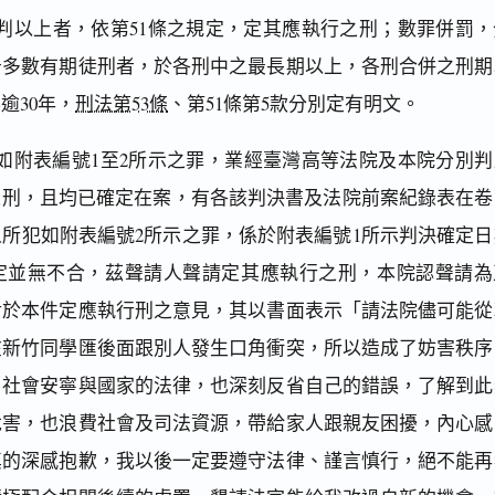
判以上者，依第51條之規定，定其應執行之刑；數罪併罰，
告多數有期徒刑者，於各刑中之最長期以上，各刑合併之刑期
逾30年，
刑法第53條
、第51條第5款分別定有明文。
如附表編號1至2所示之罪，業經臺灣高等法院及本院分別判
之刑，且均已確定在案，有各該判決書及法院前案紀錄表在卷
所犯如附表編號2所示之罪，係於附表編號1所示判決確定日
定並無不合，茲聲請人聲請定其應執行之刑，本院認聲請為
對於本件定應執行刑之意見，其以書面表示「請法院儘可能從
在新竹同學匯後面跟別人發生口角衝突，所以造成了妨害秩序
了社會安寧與國家的法律，也深刻反省自己的錯誤，了解到此
危害，也浪費社會及司法資源，帶給家人跟親友困擾，內心感
真的深感抱歉，我以後一定要遵守法律、謹言慎行，絕不能再