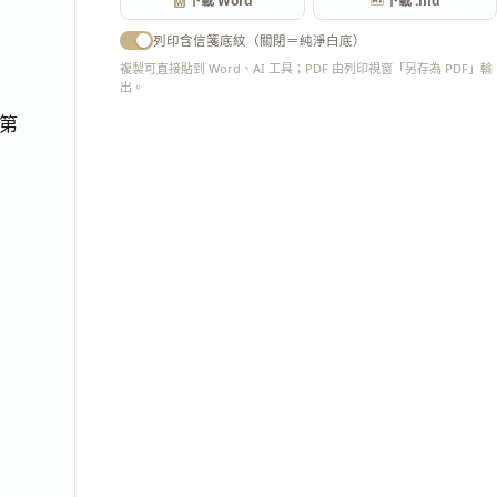
下載 Word
下載 .md
列印含信箋底紋（關閉＝純淨白底）
複製可直接貼到 Word、AI 工具；PDF 由列印視窗「另存為 PDF」輸
出。
匯出 PDF
第