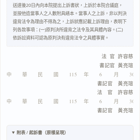
送達後20日內向本院提出上訴書狀，上訴於本院合議庭，
閱讀
研究
並按他造當事人之人數附具繕本。當事人之上訴，非以判決
違背法令為理由不得為之，上訴狀應記載上訴理由，表明下
列各款事項：(一)原判決所違背之法令及其具體內容。(二)
依訴訟資料可認為原判決有違背法令之具體事實。
搜尋本
    法  官  許容慈
    書記官  黃亮瑄
主
中　　華　　民　　國　　115 　年　　6 　　月　　30
文
　　　　　　　　　　　　　　　　　書記官　黃亮瑄
　　　　　　　　　　　　　　　　　法　官　許容慈
中　　華　　民　　國　　115 　年　　6 　　月　　30
　　　　　　　　　　　　　　　　　書記官　黃亮瑄
一
鍵
複
附表 / 起訴書（原樣呈現）
製