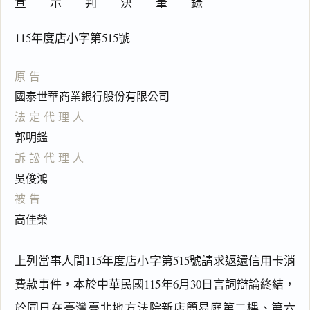
宣 示 判 決 筆 錄
115年度店小字第515號
原告
國泰世華商業銀行股份有限公司
法定代理人
郭明鑑
訴訟代理人
吳俊鴻
被告
高佳榮
上列當事人間115年度店小字第515號請求返還信用卡消
費款事件，本於中華民國115年6月30日言詞辯論終結，
於同日在臺灣臺北地方法院新店簡易庭第二樓、第六