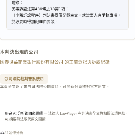
全
文
複製給 AI
去換行複製
匯出 PDF
精美列印
下載 Word
下載 .md
本判決出現的公司
列印
國泰世華商業銀行股份有限公司 的工商登記與訴訟紀錄
含信
箋底
紋
（關
司法院裁判書系統
閉＝
本頁全文逐字來自司法院公開資料，可開新分頁核對官方原文。
純淨
白
底）
用完 AI 分析後回來繼續
— 法律人 LawPlayer 有判決書全文與相關法規連結，
AI 摘要無法取代原文閱讀
AI 延伸分析