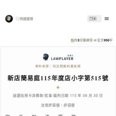
🇹🇼
快速搜尋
約
3
分鐘讀完
·
全文
950
字
資料來源：司法院裁判書系統
新店簡易庭115年度店小字第515號
返還信用卡消費款
·
民事
·
裁判日期 115 年 06 月 30 日
法官
許容慈
、
許容慈