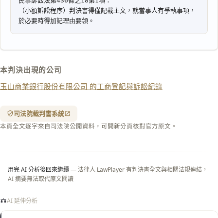
複製給 AI
去換行複製
匯出 PDF
精美列印
下載 Word
下載 .md
本判決出現的公司
列印
玉山商業銀行股份有限公司 的工商登記與訴訟紀錄
含信
箋底
紋
（關
司法院裁判書系統
閉＝
本頁全文逐字來自司法院公開資料，可開新分頁核對官方原文。
純淨
白
底）
用完 AI 分析後回來繼續
— 法律人 LawPlayer 有判決書全文與相關法規連結，
AI 摘要無法取代原文閱讀
AI 延伸分析