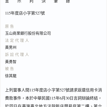
宣 示 判 決 筆 錄
115年度店小字第527號
原告
玉山商業銀行股份有限公司
法定代理人
黃男州
訴訟代理人
黃勇智
被告
徐其龍
上列當事人間115年度店小字第527號請求返還信用卡消
費款事件，本於中華民國115年6月30日言詞辯論終結，
於同日在臺灣臺北地方法院新店簡易庭第二樓、第六