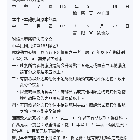
搜尋本
主
文
犯
罪
事
實
及
理
由