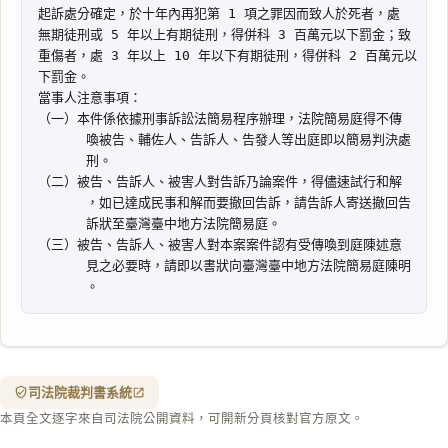
一
鍵
複
製
全
文
複製給 AI
去換行複製
匯出 PDF
精美列印
下載 Word
下載 .md
列印
含信
箋底
紋
（關
司法院裁判書系統
閉＝
本頁全文逐字來自司法院公開資料，可開新分頁核對官方原文。
純淨
白