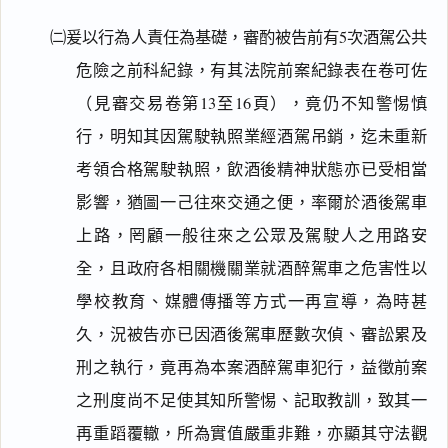
㈡爰以行為人責任為基礎，審酌被告前有5次酒駕公共
危險之前科紀錄，有其法院前案紀錄表在卷可佐
（見審交易卷第13至16頁），竟仍不知警惕慎
行，明知其因駕駛執照業經酒駕吊銷，迄未重新
考領合格駕駛執照，飲酒後精神狀態亦已受相當
影響，猶圖一己往來交通之便，率爾於酒後駕車
上路，罔顧一般往來之公眾及駕駛人之用路安
全，且政府各相關機關業就酒醉駕車之危害性以
學校教育、媒體傳播等方式一再宣導，為時甚
久，況被告亦已因酒後駕車歷數次偵、審訟累及
刑之執行，竟再為本案酒醉駕車犯行，益徵前案
之刑度尚不足使其知所警惕、記取教訓，致其一
再重蹈覆轍，所為實值嚴重非難，亦顯其守法觀