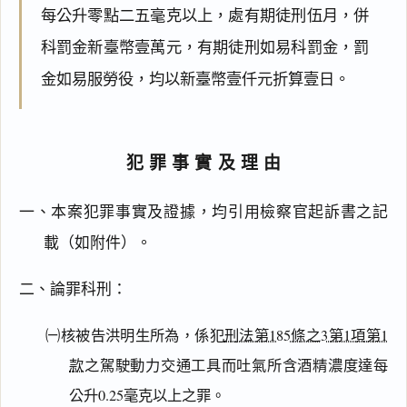
每公升零點二五毫克以上，處有期徒刑伍月，併
科罰金新臺幣壹萬元，有期徒刑如易科罰金，罰
金如易服勞役，均以新臺幣壹仟元折算壹日。
犯罪事實及理由
一、本案犯罪事實及證據，均引用檢察官起訴書之記
載（如附件）。
二、論罪科刑：
㈠核被告洪明生所為，係犯
刑法第185條之3第1項第1
款
之駕駛動力交通工具而吐氣所含酒精濃度達每
公升0.25毫克以上之罪。