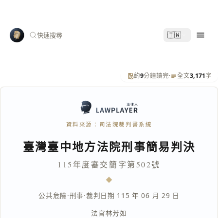
🇹🇼
快速搜尋
約
9
分鐘讀完
·
全文
3,171
字
資料來源：司法院裁判書系統
臺灣臺中地方法院刑事簡易判決
115年度審交簡字第502號
公共危險
·
刑事
·
裁判日期 115 年 06 月 29 日
法官
林芳如