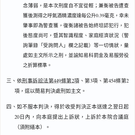
念薄弱，是本次刑度自不宜從輕；兼衡被告遭查
獲後測得之呼氣酒精濃度達每公升0.39毫克，幸未
肇事即為警查獲，復衡諸被告始終坦認犯行，犯
後態度尚可，暨其智識程度、家庭經濟狀況（警
詢筆錄「受詢問人」欄之記載）等一切情狀，量
處如主文所示之刑，並諭知易科罰金及易服勞役
之折算標準。
三、依
刑事訴訟法第449條第2項
、第3項、第454條第2
項，逕以簡易判決處刑如主文。
四、如不服本判決，得於收受判決正本送達之翌日起
20日內，向本庭提出上訴狀，上訴於本院合議庭
（須附繕本）。