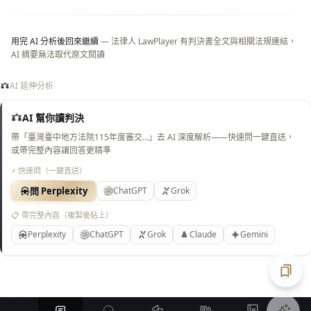
底）
用完 AI 分析後回來繼續
— 法律人 LawPlayer 有判決書全文與相關法規連結，
AI 摘要無法取代原文閱讀
AI 延伸分析
AI 幫你讀判決
帶「臺灣臺中地方法院115年度審交…」去 AI 深度解析——快速問一鍵直送，
或帶完整內容讓回答更精準
⚡ 快速問（一鍵直送）
問 Perplexity
ChatGPT
Grok
📋 帶完整內容（複製後貼上）
Perplexity
ChatGPT
Grok
Claude
Gemini
匯出