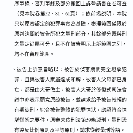
序筆錄、審判筆錄及部分撤回上訴聲請書在卷可查
（見本院卷第52、81、61頁）；依前揭說明，本院
只以原審認定的犯罪事實為基礎，審理範圍僅限於
原判決關於被告所犯之量刑部分，其餘部分既與刑
之量定尚屬可分，且不在被告明示上訴範圍之列，
均不在審理範圍。
二、被告上訴意旨略以：被告於偵審期間完全坦承犯
罪，且與被害人家屬達成和解，被害人父母都已身
亡，都是由大哥做主，被害人大哥於修復式司法會
議中亦表示願意原諒被告，並請求給予被告較輕的
有期徒刑，綜合被告整體的犯罪情狀，應認符合情
堪憫恕之要件，原審未依
刑法第59條
減刑，量刑恐
有違反比例原則及平等原則，請求從輕量刑等語。