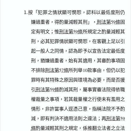
⒈按「犯罪之情狀顯可憫恕，認科以最低度刑仍
嫌過重者，得酌量減輕其刑」，
刑法第59條
固
定有明文；惟
刑法第59條
所規定之酌量減輕其
刑，必其犯罪情狀顯可憫恕，在客觀上足以引
起一般人之同情，認為即予以宣告法定最低度
刑，猶嫌過重者，始有其適用，其審酌事項固
不排除
刑法第57條
所列舉10款事由，但仍以犯
罪時有其特殊之原因與環境為必要，而是否援
引
刑法第59條
酌減其刑，屬事實審法院得依職
權裁量之事項，若其裁量權之行使未有濫用之
情形，非許當事人逕憑己意，指稱法院不予酌
減，即有判決不適用法則之違法；再
刑法第59
條
酌量減輕其刑之規定，係推翻立法者之立法