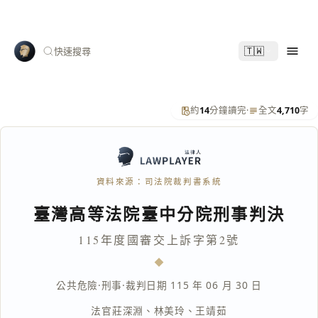
🇹🇼
快速搜尋
約
14
分鐘讀完
·
全文
4,710
字
資料來源：司法院裁判書系統
臺灣高等法院臺中分院刑事判決
115年度國審交上訴字第2號
公共危險
·
刑事
·
裁判日期 115 年 06 月 30 日
法官
莊深淵
、
林美玲
、
王靖茹