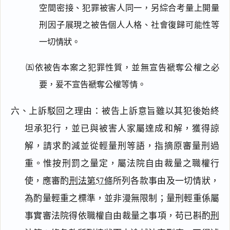
空間密接、犯罪被害人同一，另綜合考量上開量
刑因子展現之被告個人人格、社會復歸可能性等
一切情狀。
㈤依被告本案之犯罪性質，並無宣告褫奪公權之必
要，爰不宣告褫奪公權等情。
六、上訴駁回之理由：被告上訴意旨雖以其犯後始終
坦承犯行，並已與被害人家屬達成和解，獲得諒
解，請求酌減並從輕量刑等語，指摘原審量刑過
重。惟按刑罰之量定，屬法院自由裁量之職權行
使，應審酌
刑法第57條
所列各款事由及一切情狀，
為酌量輕重之標準，並非漫無限制；量刑輕重係屬
事實審法院得依職權自由裁量之事項，苟已斟酌
刑