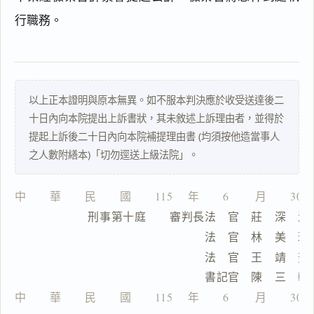
實
及
行職務。
理
由
以上正本證明與原本無異。如不服本判決應於收受送達後二
十日內向本院提出上訴書狀，其未敘述上訴理由者，並得於
一
提起上訴後二十日內向本院補提理由書 (均須按他造當事人
鍵
之人數附繕本)「切勿逕送上級法院」。
複
製
全
中　　華　　民　　國　　115 　年　　6 　　月　　30
文
　　　　　　 刑事第十庭　　審判長法　官　莊　深　淵
複製給 AI
去換行複製
　　　　　　　　　　　　　　　　 法　官　林　美　玲
　　　　　　　　　　　　　　　　 法　官　王　靖　茹
匯出 PDF
精美列印
　　　　　　　　　　　　　　　　 書記官　陳　三　軫
下載 Word
下載 .md
中　　華　　民　　國　　115 　年　　6 　　月　　30
列印