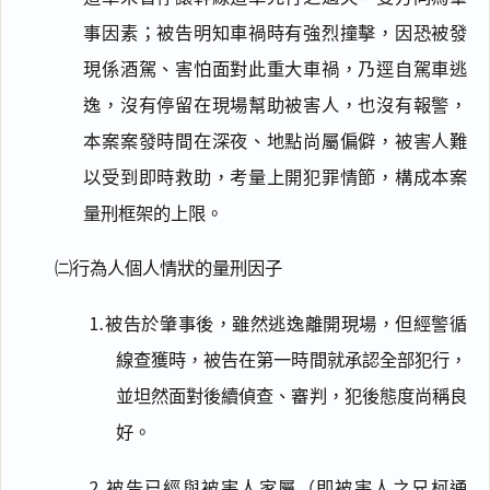
事因素；被告明知車禍時有強烈撞擊，因恐被發
現係酒駕、害怕面對此重大車禍，乃逕自駕車逃
逸，沒有停留在現場幫助被害人，也沒有報警，
本案案發時間在深夜、地點尚屬偏僻，被害人難
以受到即時救助，考量上開犯罪情節，構成本案
量刑框架的上限。
㈡行為人個人情狀的量刑因子
⒈被告於肇事後，雖然逃逸離開現場，但經警循
線查獲時，被告在第一時間就承認全部犯行，
並坦然面對後續偵查、審判，犯後態度尚稱良
好。
⒉被告已經與被害人家屬（即被害人之兄柯通