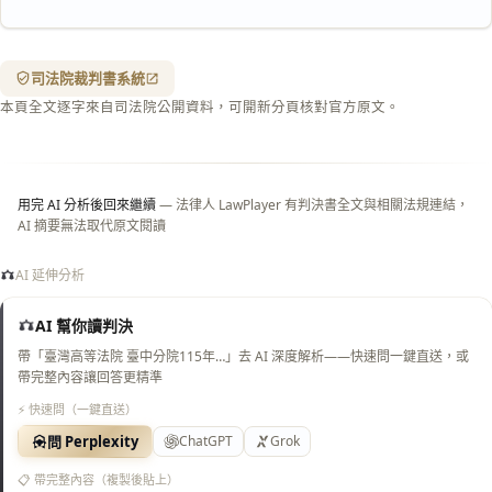
含信
箋底
紋
（關
司法院裁判書系統
閉＝
本頁全文逐字來自司法院公開資料，可開新分頁核對官方原文。
純淨
白
底）
用完 AI 分析後回來繼續
— 法律人 LawPlayer 有判決書全文與相關法規連結，
AI 摘要無法取代原文閱讀
AI 延伸分析
AI 幫你讀判決
帶「臺灣高等法院 臺中分院115年…」去 AI 深度解析——快速問一鍵直送，或
帶完整內容讓回答更精準
⚡ 快速問（一鍵直送）
問 Perplexity
ChatGPT
Grok
📋 帶完整內容（複製後貼上）