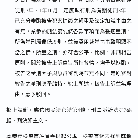
徒刑7年、1年10月，定應執行刑為有期徒刑8年，
已充分審酌被告犯案情節之輕重及法定加減事由之
有無，業參酌
刑法第57條
各款事項而為妥適量刑，
所為量刑屬偏低度刑，並無濫用裁量情事致明顯不
閱讀
研究
當之情，所量之刑，亦符合公平、比例、罪刑相當
原則，關於被告上訴意旨所指各情，均予以斟酌，
被告之量刑因子與原審審判時並無不同，是原審對
搜尋本
被告之量刑應予維持。綜上所述，被告上訴並無理
由，應予駁回。
據上論斷，應依國民法官法第4條、
刑事訴訟法第368
主
條
，判決如主文。
文
事
本案經檢察官許景睿提起公訴，檢察官蔣志祥到庭執