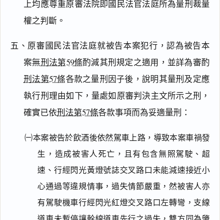
上均應尊重原審法院即國民法官法庭所為量刑裁量
權之判斷。
五、原審國民法官法庭就被告本案犯行，認為被告本
案無
刑法第59條
酌減其刑規定之適用，並詳為審酌
刑法第57條
各款之量刑因子後，說明其量刑及定應
執行刑理由如下，量處如原審判決主文所示之刑，
確實已依
刑法第57條
各款事項而為妥適量刑：
㈠本案被告於飲酒後依然駕車上路，導致本案車禍發
生，造成被害人死亡，且有包含無照駕駛、超
速、行經閃光黃燈號誌交叉路口未能減速接近小
心通過等違規情事，過失情節嚴重，然被害人亦
有駕駛機車行經閃光紅燈交叉路口左轉彎，支線
道車未暫停讓幹線道車先行之過失，雙方同為肇