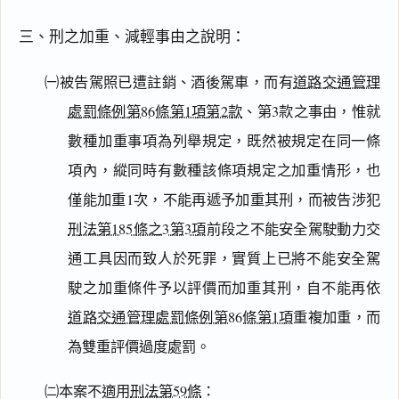
三、刑之加重、減輕事由之說明：
㈠被告駕照已遭註銷、酒後駕車，而有
道路交通管理
處罰條例第86條第1項第2款
、第3款之事由，惟就
數種加重事項為列舉規定，既然被規定在同一條
項內，縱同時有數種該條項規定之加重情形，也
僅能加重1次，不能再遞予加重其刑，而被告涉犯
刑法第185條之3第3項
前段之不能安全駕駛動力交
通工具因而致人於死罪，實質上已將不能安全駕
駛之加重條件予以評價而加重其刑，自不能再依
道路交通管理處罰條例第86條第1項
重複加重，而
為雙重評價過度處罰。
㈡本案不適用
刑法第59條
：