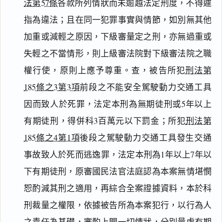
法第57條
各款所列情狀而未逾越法定刑度，不得遽
指為違法；且在同一犯罪事實與情節，如別無其他
加重或減輕之原因，下級審量定之刑，亦無過重或
失輕之不當情形，則上級審法院對下級審法院之職
權行使，原則上應予尊重。查，被告所犯
刑法第
185條之3第3項
前段之不能安全駕駛動力交通工具
因而致人於死罪，法定本刑為無期徒刑或5年以上
有期徒刑，得併科3百萬元以下罰金；所犯
刑法第
185條之4第1項
後段之駕駛動力交通工具發生交通
事故致人於死而逃逸罪，法定本刑為1年以上7年以
下有期徒刑，原審國民法官法庭認為本案無情堪憫
恕酌減其刑之適用，再綜合全案證據資料，本於科
刑裁量之權限，依據被告所為本案犯行，以行為人
之責任為基礎，審酌上開一切情狀，分別量處有期