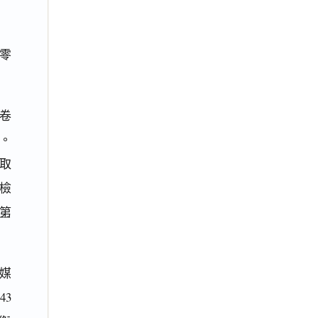
升零
卷
。
取
檢
第
媒
3