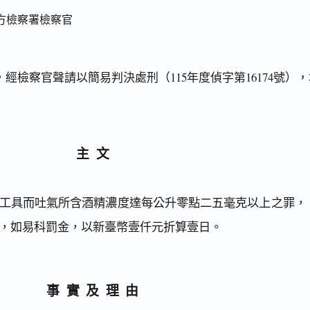
方檢察署檢察官
經檢察官聲請以簡易判決處刑（115年度偵字第16174號）
主文
工具而吐氣所含酒精濃度達每公升零點二五毫克以上之罪，
，如易科罰金，以新臺幣壹仟元折算壹日。
事實及理由