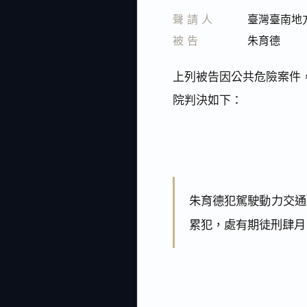
聲請人
臺灣臺南地
被告
朱育德
上列被告因公共危險案件，
院判決如下：
朱育德犯駕駛動力交通
累犯，處有期徒刑肆月