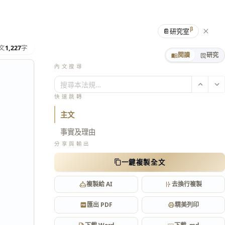
β
📔
研究室
文
1,227
字
閱讀
研究
內文搜尋
搜尋本法規…
快速跳轉
主文
事實及理由
分享與輸出
一鍵複製全文
複製給 AI
去換行複製
匯出 PDF
精美列印