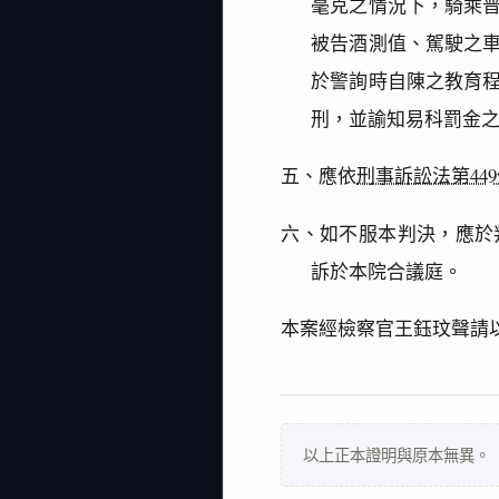
毫克之情況下，騎乘
被告酒測值、駕駛之
於警詢時自陳之教育
刑，並諭知易科罰金
五、應依
刑事訴訟法第44
六、如不服本判決，應於
訴於本院合議庭。
本案經檢察官王鈺玟聲請
以上正本證明與原本無異。