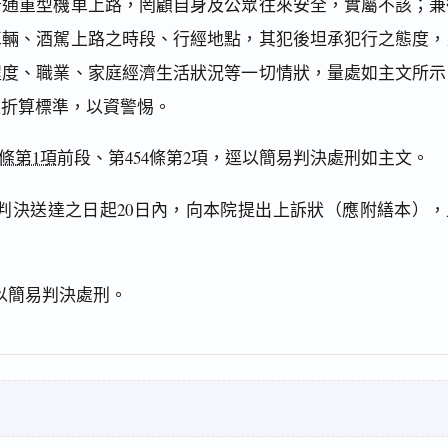
普通重型機車上路，罔顧自身及公眾往來安全，實屬不該；兼
車輛、酒駕上路之時段、行經地點，其犯後坦承犯行之態度，
程度、職業、家庭經濟生活狀況等一切情狀，量處如主文所示
之折算標準，以資警惕。
9條第1項
前段、第454條第2項，逕以簡易判決處刑如主文。
判決送達之日起20日內，向本院提出上訴狀（應附繕本），
以簡易判決處刑。