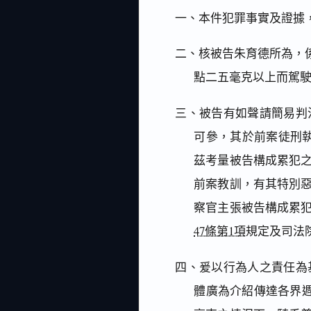
一、本件犯罪事實及證據
二、核被告朱育德所為，係犯
點二五毫克以上而駕
三、被告有如聲請簡易判
可參，其於前案徒刑
茲考量被告構成累犯
前案教訓，有其特別
察官主張被告構成累
47條第1項
規定及司法
四、爰以行為人之責任為
體廣為介紹傳達各界週