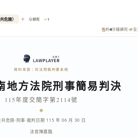
公共危險）
研究
1
約
4
分鐘讀完
·
全
資料來源：司法院裁判書系統
南地方法院刑事簡易判決
115年度交簡字第2114號
公共危險
·
刑事
·
裁判日期 115 年 06 月 30 日
法官
陳嘉臨