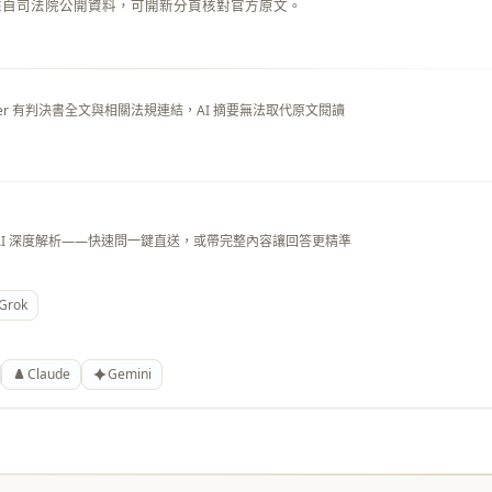
來自司法院公開資料，可開新分頁核對官方原文。
layer 有判決書全文與相關法規連結，AI 摘要無法取代原文閱讀
AI 深度解析——快速問一鍵直送，或帶完整內容讓回答更精準
Grok
Claude
Gemini