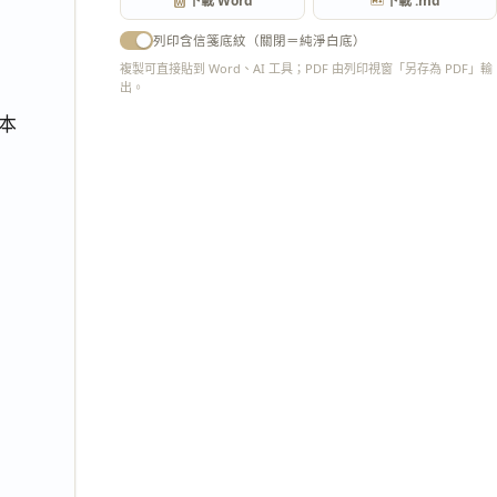
下載 Word
下載 .md
列印含信箋底紋（關閉＝純淨白底）
複製可直接貼到 Word、AI 工具；PDF 由列印視窗「另存為 PDF」輸
出。
匯出 PDF
，本