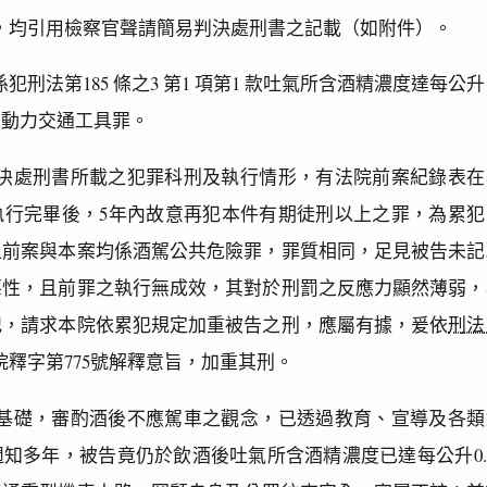
，均引用檢察官聲請簡易判決處刑書之記載（如附件）。
刑法第185 條之3 第1 項第1 款吐氣所含酒精濃度達每公
駛動力交通工具罪。
決處刑書所載之犯罪科刑及執行情形，有法院前案紀錄表在
執行完畢後，5年內故意再犯本件有期徒刑以上之罪，為累犯
之前案與本案均係酒駕公共危險罪，罪質相同，足見被告未記
惡性，且前罪之執行無成效，其對於刑罰之反應力顯然薄弱，
犯，請求本院依累犯規定加重被告之刑，應屬有據，爰依
刑法
院釋字第775號解釋意旨，加重其刑。
基礎，審酌酒後不應駕車之觀念，已透過教育、宣導及各類
知多年，被告竟仍於飲酒後吐氣所含酒精濃度已達每公升0.4