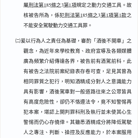
屬
刑法第185條之3第1項
規定之動力交通工具。故
核被告所為，係犯
刑法第185條之3第1項第1款
之
不能安全駕駛動力交通工具罪。
㈡爰以行為人之責任為基礎，審酌「酒後不開車」之
觀念，為近年來學校教育、政府宣導及各類媒體
廣為頻繁介紹傳達各界，被告前有酒駕前科，此
有被告之法院前案紀錄表存卷可查，足見其曾為
相同罪質之犯行，明知酒精成分對人之意識能力
具有影響，酒後駕車對一般道路往來之公眾皆具
有高度危險性，卻仍不恪遵法令，竟不知警惕再
犯本案，堪認上開判罪科刑及執行並未使其心生
警惕而仍心存僥倖。其雖悉酒精成分將降低駕駛
人之專注、判斷、操控及反應能力，於本案服用