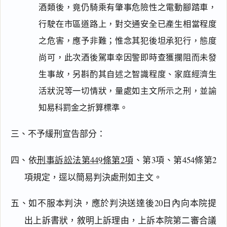
酒類後，竟仍騎乘有肇事危險性之電動腳踏車，
行駛在市區道路上，對交通安全已產生相當程度
之危害，應予非難；惟念其犯後坦承犯行，態度
尚可，此次酒後駕車幸因警即時查獲攔阻而未發
生事故，另斟酌其自述之智識程度、家庭經濟生
活狀況等一切情狀，量處如主文所示之刑，並諭
知易科罰金之折算標準。
三、不予緩刑宣告部分：
四、依
刑事訴訟法第449條第2項
、第3項、第454條第2
項規定，逕以簡易判決處刑如主文。
五、如不服本判決，應於判決送達後20日內向本院提
出上訴書狀，敘明上訴理由，上訴本院第二審合議