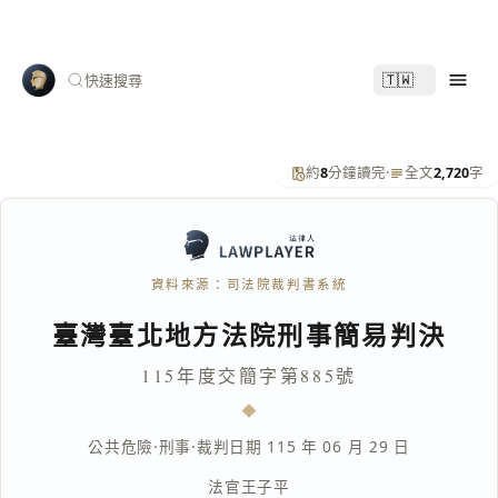
🇹🇼
快速搜尋
約
8
分鐘讀完
·
全文
2,720
字
資料來源：司法院裁判書系統
臺灣臺北地方法院刑事簡易判決
115年度交簡字第885號
公共危險
·
刑事
·
裁判日期 115 年 06 月 29 日
法官
王子平