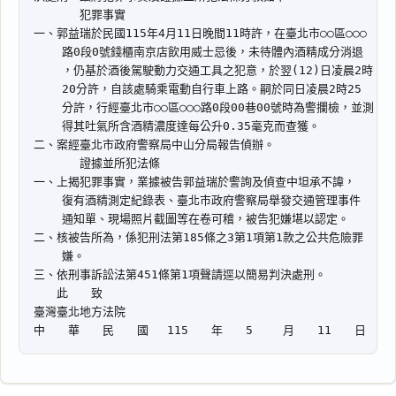
理
由
一
鍵
複
製
全
文
複製給 AI
去換行複製
匯出 PDF
精美列印
下載 Word
下載 .md
列印
含信
箋底