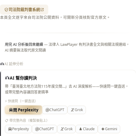
紋
（關
司法院裁判書系統
閉＝
本頁全文逐字來自司法院公開資料，可開新分頁核對官方原文。
純淨
白
底）
用完 AI 分析後回來繼續
— 法律人 LawPlayer 有判決書全文與相關法規連結，
AI 摘要無法取代原文閱讀
AI 延伸分析
AI 幫你讀判決
帶「臺灣臺北地方法院115年度交簡…」去 AI 深度解析——快速問一鍵直送，
或帶完整內容讓回答更精準
⚡ 快速問（一鍵直送）
問 Perplexity
ChatGPT
Grok
📋 帶完整內容（複製後貼上）
Perplexity
ChatGPT
Grok
Claude
Gemini