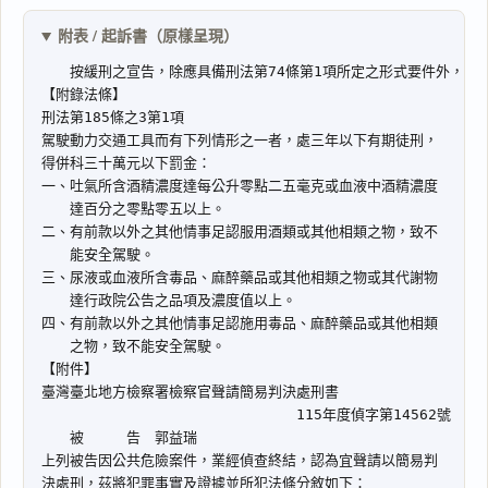
附表 / 起訴書（原樣呈現）
閱讀
研究
搜尋本
主
文
事
實
及