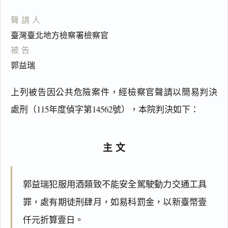
聲請人
臺灣臺北地方檢察署檢察官
被告
郭益瑞
上列被告因公共危險案件，經檢察官聲請以簡易判決
處刑（115年度偵字第14562號），本院判決如下：
主文
郭益瑞犯服用酒類致不能安全駕駛動力交通工具
罪，處有期徒刑肆月，如易科罰金，以新臺幣壹
仟元折算壹日。