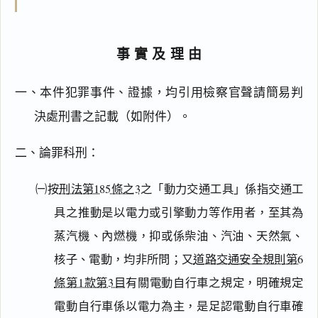
事實及理由
一、本件犯罪事件、證據，均引用檢察官聲請簡易判
決處刑書之記載（如附件）。
二、論罪科刑：
㈠按
刑法第185條之3
之「動力交通工具」係指交通工
具之推動是以電力或引擎動力等作用者，至其為
蒸汽機、內燃機，抑或係柴油、汽油、天然氣、
核子、電動，均非所問；又
道路交通安全規則第6
條第1款第3目
有關電動自行車之規定，明確規定
電動自行車係以電力為主，是足認電動自行車確