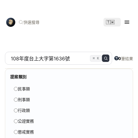
🇹🇼
快速搜尋
0
筆結果
⌘ K
提案類別
民事類
刑事類
行政類
公證實務
懲戒實務