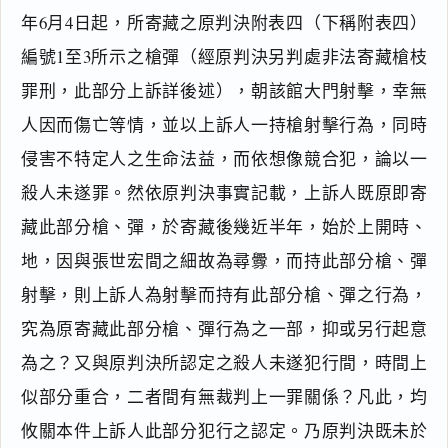
年6月4日起，所寄藏之原判決附表四（下稱附表四）
編號1至3所示之槍彈（經原判決另判處非法寄藏槍枝
罪刑，此部分上訴詳後述），朝該館大門射擊，幸無
人因而傷亡等情，並以上訴人一持槍射擊行為，同時
侵害不特定人之生命法益，而依想像競合犯，論以一
殺人未遂罪。然依原判決事實記載，上訴人既原即寄
藏此部分槍、彈，於寄藏後幾近半年，始於上開時、
地，因與張世宏間之細故為尋釁，而持此部分槍、彈
射擊，則上訴人為射擊而持有此部分槍、彈之行為，
究為原寄藏此部分槍、彈行為之一部，抑或另行起意
為之？又與原判決所認定之殺人未遂犯行間，時間上
似部分重合，二者間有無裁判上一罪關係？凡此，均
攸關本件上訴人此部分犯行之認定。乃原判決既未於