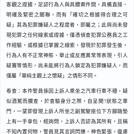
客觀之證據，足認行為人與具體案件間，具備直接、
明確及緊密之關聯，而有「確切之根據得合理之可
疑」其為犯罪嫌疑人之程度者，即屬之；此與尚未發
現犯罪之任何線索或證據，僅憑偵查犯罪公務員之工
作經驗，或根據已掌握之線索，發現於犯罪發生後，
行為人有不正常神態、舉止或反應異常等表現，引人
疑竇等情形，尚未能將行為人鎖定為犯罪嫌疑人，而
僅屬「單純主觀上之懷疑」之情形不同。
卷查：本件警員係因上訴人乘坐之汽車行車不穩，疑
似酒駕而攔查，於查驗身分之際，自呈開?狀態之車
門，一望即發現上訴人所坐之副駕駛座位下方腳踏墊
上有一手拿包，經詢問，上訴人否認為其所有，且稱
不知內置何物，警員見其言詞閃爍，神色緊張，復慮