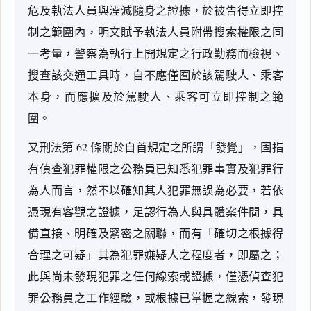
危及執法人員與湮滅隨身之證據，於被告得立即控
制之範圍內，明文賦予執法人員附帶搜索權限之同
一考量，警察為執行上開規定之行政勤務而檢視、
搜查該交通工具時，自不應僅囿於該駕駛人、乘客
本身，而應擴及於駕駛人、乘客可立即控制之範
圍。
又刑法第 62 條關於自首規定之所謂「發覺」，固指
有偵查犯罪權限之公務員已知悉犯罪事實及犯罪行
為人而言，然不以確知其人犯罪無誤為必要，若依
憑現有客觀之證據，足認行為人與具體案件間，具
備直接、明確及緊密之關聯，而有「確切之根據得
合理之可疑」其為犯罪嫌疑人之程度者，即屬之；
此與尚未發現犯罪之任何線索或證據，僅憑偵查犯
罪公務員之工作經驗，或根據已掌握之線索，發現