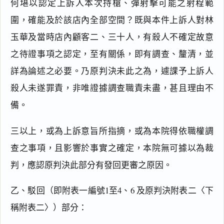
何堪以認定上訴人本次持槍、彈射擊可能之射程範
圍，確能及於該店內全部空間？既與本件上訴人對林
玉華及當時店內顧客二、三十人，有殺人不確定故意
之待證事項之認定，至有關係，即有調查、釐清，並
詳為論述之必要。乃原判決未此之為，遽課予上訴人
殺人未遂罪責，非唯證據調查職責未盡，甚且理由不
備。
三以上，或為上訴意旨所指摘，或為本院得依職權調
查之事項，且影響於事實之確定，本院無可據以為裁
判，應認原判決此部分有發回更審之原因。
乙、駁回（即附表一編號1至4、6 及原判決附表二〈下
稱附表二〉）部分：