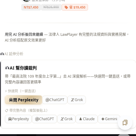
蕭奕弘律師 · 13.9 小時
白
底）
NT$7,450
省 $19,450
NT$26,900
用完 AI 分析後回來繼續
— 法律人 LawPlayer 有完整的法規資料與實務見解，
AI 分析搭配原文效果更好
AI 延伸分析
AI 幫你讀裁判
帶「最高法院 109 年度台上字第…」去 AI 深度解析——快速問一鍵直送，或帶
完整內容讓回答更精準
⚡ 快速問（一鍵直送）
問 Perplexity
ChatGPT
Grok
📋 帶完整內容（複製後貼上）
Perplexity
ChatGPT
Grok
Claude
Gemini
匯出