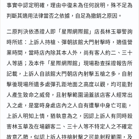
事實中認定明確，理由中復未為任何說明，殊不足為
判斷其適用法律當否之依據，自足為撤銷之原因。
二原判決依憑證人即「星際網際館」店長林玉華警詢
時所述：上訴人持槍、彈朝該館大門射擊時，適值營
業時間，當時店內除其本人外，尚有客人約二、三十
人等語；及本件「星際網際館」現場勘查採證報告所
記載，上訴人自該館大門朝店內射擊五槍之多，自射
擊後現場所遺多處彈孔距地面之高度以觀，均可能對
人產生致命之威脅，且射擊範圍涵蓋該店客人經常出
入之處，是當時身處店內之人自有遭擊中身亡可能，
上訴人明知上情，猶執意為之，因認上訴人有同時殺
害林玉華及在場顧客二、三十人等不特定人之不確定
故意乙節，似認上訴人持槍射擊之可能射程範圍，及