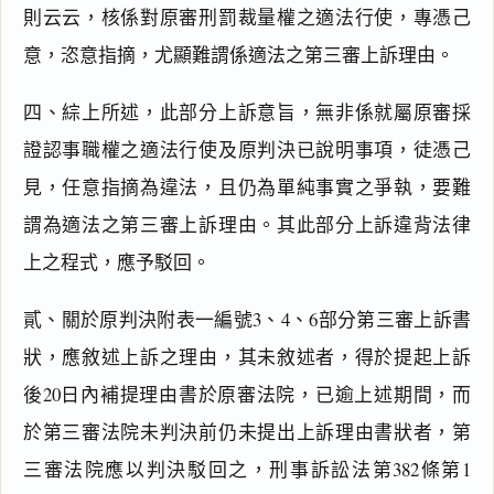
則云云，核係對原審刑罰裁量權之適法行使，專憑己
中
華
意，恣意指摘，尤顯難謂係適法之第三審上訴理由。
民
國
四、綜上所述，此部分上訴意旨，無非係就屬原審採
刑
法
證認事職權之適法行使及原判決已說明事項，徒憑己
第
見，任意指摘為違法，且仍為單純事實之爭執，要難
6
2
謂為適法之第三審上訴理由。其此部分上訴違背法律
條
上之程式，應予駁回。
（
1
0
貳、關於原判決附表一編號3、4、6部分第三審上訴書
9
狀，應敘述上訴之理由，其未敘述者，得於提起上訴
.
0
後20日內補提理由書於原審法院，已逾上述期間，而
1
於第三審法院未判決前仍未提出上訴理由書狀者，第
.
1
三審法院應以判決駁回之，刑事訴訟法第382條第1 
5