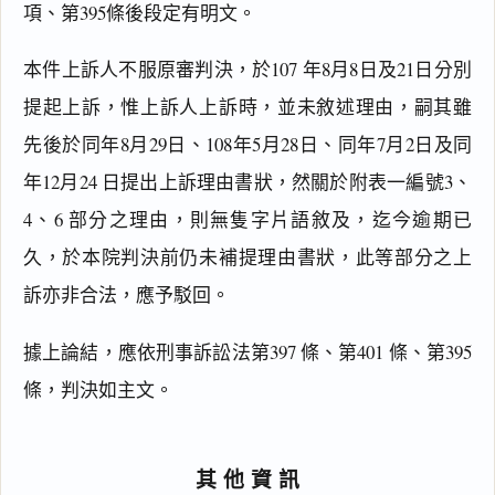
）
項、第395條後段定有明文。
警
本件上訴人不服原審判決，於107 年8月8日及21日分別
察
法
提起上訴，惟上訴人上訴時，並未敘述理由，嗣其雖
第
2
先後於同年8月29日、108年5月28日、同年7月2日及同
條
年12月24 日提出上訴理由書狀，然關於附表一編號3、
（
9
4、6 部分之理由，則無隻字片語敘及，迄今逾期已
1
久，於本院判決前仍未補提理由書狀，此等部分之上
.
0
訴亦非合法，應予駁回。
6
.
據上論結，應依刑事訴訟法第397 條、第401 條、第395 
1
2
條，判決如主文。
）
警
察
其他資訊
職