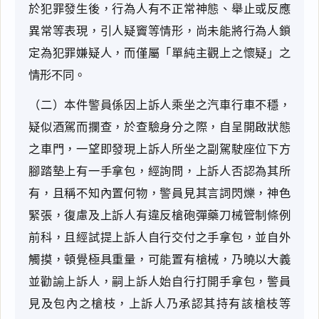
於犯罪發生後，行為人有不正常神態、舉止或反應
異常等表現，引人疑竇等情形，尚未能將行為人鎖
定為犯罪嫌疑人，而僅屬「單純主觀上之懷疑」之
情形不同。
（二）本件警員係因上訴人乘坐之汽車行車不穩，
疑似酒駕而攔查，於查驗身分之際，自呈開啟狀態
之車門，一望即發現上訴人所坐之副駕駛座位下方
腳踏墊上有一手拿包，經詢問，上訴人否認為其所
有，且稱不知內置何物，警員見其言詞閃爍，神色
緊張，復慮及上訴人有違反槍砲彈藥刀械管制條例
前科，且經試提上訴人自行交付之手拿包，並自外
觸摸，頓覺極具重量，可能置有槍械，乃曉以大義
並勸諭上訴人，嗣上訴人始自行打開手拿包，警員
見及包內之槍枝，上訴人乃承認其持有該槍枝等