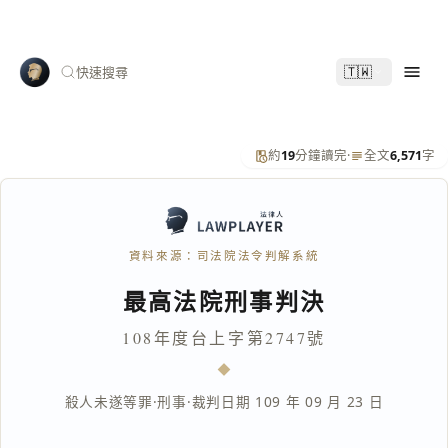
🇹🇼
快速搜尋
約
19
分鐘讀完
·
全文
6,571
字
資料來源：司法院法令判解系統
最高法院刑事判決
108年度台上字第2747號
殺人未遂等罪
·
刑事
·
裁判日期 109 年 09 月 23 日