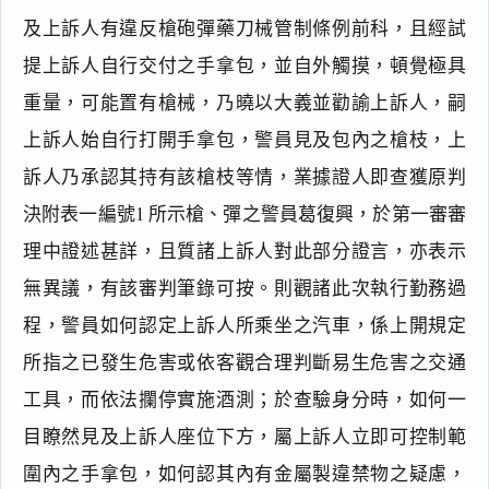
及上訴人有違反槍砲彈藥刀械管制條例前科，且經試
提上訴人自行交付之手拿包，並自外觸摸，頓覺極具
重量，可能置有槍械，乃曉以大義並勸諭上訴人，嗣
上訴人始自行打開手拿包，警員見及包內之槍枝，上
訴人乃承認其持有該槍枝等情，業據證人即查獲原判
決附表一編號1 所示槍、彈之警員葛復興，於第一審審
理中證述甚詳，且質諸上訴人對此部分證言，亦表示
無異議，有該審判筆錄可按。則觀諸此次執行勤務過
程，警員如何認定上訴人所乘坐之汽車，係上開規定
所指之已發生危害或依客觀合理判斷易生危害之交通
工具，而依法攔停實施酒測；於查驗身分時，如何一
目瞭然見及上訴人座位下方，屬上訴人立即可控制範
圍內之手拿包，如何認其內有金屬製違禁物之疑慮，