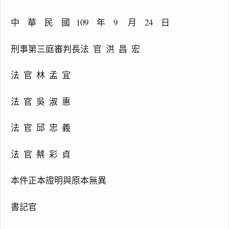
權
行
中    華    民    國   109    年    9     月    24    日
使
法
刑事第三庭審判長法  官  洪  昌  宏
第
8
法  官  林  孟  宜
條
（
1
法  官  吳  淑  惠
0
0
法  官  邱  忠  義
.
0
法  官  蔡  彩  貞
4
.
2
本件正本證明與原本無異
7
）
書記官