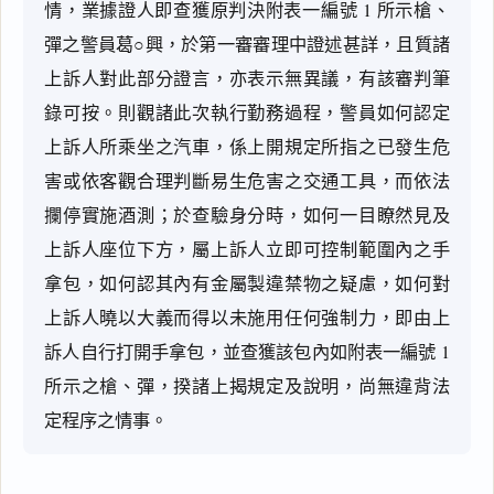
情，業據證人即查獲原判決附表一編號 1 所示槍、
彈之警員葛○興，於第一審審理中證述甚詳，且質諸
上訴人對此部分證言，亦表示無異議，有該審判筆
錄可按。則觀諸此次執行勤務過程，警員如何認定
上訴人所乘坐之汽車，係上開規定所指之已發生危
害或依客觀合理判斷易生危害之交通工具，而依法
攔停實施酒測；於查驗身分時，如何一目瞭然見及
上訴人座位下方，屬上訴人立即可控制範圍內之手
拿包，如何認其內有金屬製違禁物之疑慮，如何對
上訴人曉以大義而得以未施用任何強制力，即由上
訴人自行打開手拿包，並查獲該包內如附表一編號 1  
所示之槍、彈，揆諸上揭規定及說明，尚無違背法
定程序之情事。