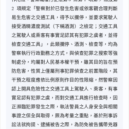
2  項規定「警察對於已發生危害或依客觀合理判斷
易生危害之交通工具，得予以攔停，並要求駕駛人
接受酒精濃度測試（下稱酒測）之檢定；交通工具
之駕駛人或乘客有事實足認其有犯罪之虞者，並得
檢查交通工具」，此類攔停、酒測、檢查等，均為
警察執行行政勤務之方式，與偵查犯罪之搜索等強
制處分，均屬對人民基本權干預，雖其目的旨在預
防危害，性質上僅屬刑事犯罪偵查之前置階段，其
干預之程度應依比例原則作目的性限縮，然警察因
認上開具危險性之交通工具上駕駛人、乘客，有事
實足認有犯罪之虞，而對交通工具進行檢查時，因
正瀕臨犯罪發生之際，執法警員之人身安全與相關
事證之保全與取得，厥為考量之重點，基於刑事訴
訟法就拘提、逮捕被告之際，為防免被告攜帶兇器