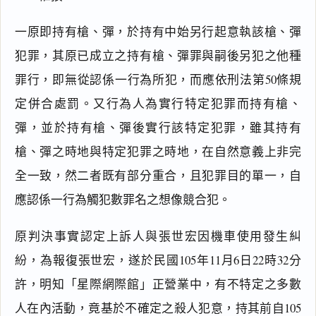
一原即持有槍、彈，於持有中始另行起意執該槍、彈
犯罪，其原已成立之持有槍、彈罪與嗣後另犯之他種
罪行，即無從認係一行為所犯，而應依刑法第50條規
定併合處罰。又行為人為實行特定犯罪而持有槍、
彈，並於持有槍、彈後實行該特定犯罪，雖其持有
槍、彈之時地與特定犯罪之時地，在自然意義上非完
全一致，然二者既有部分重合，且犯罪目的單一，自
應認係一行為觸犯數罪名之想像競合犯。
原判決事實認定上訴人與張世宏因機車使用發生糾
紛，為報復張世宏，遂於民國105年11月6日22時32分
許，明知「星際網際館」正營業中，有不特定之多數
人在內活動，竟基於不確定之殺人犯意，持其前自105 