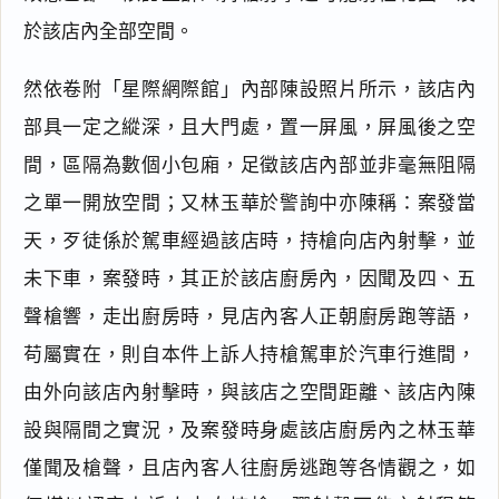
於該店內全部空間。
然依卷附「星際網際館」內部陳設照片所示，該店內
部具一定之縱深，且大門處，置一屏風，屏風後之空
間，區隔為數個小包廂，足徵該店內部並非毫無阻隔
之單一開放空間；又林玉華於警詢中亦陳稱：案發當
天，歹徒係於駕車經過該店時，持槍向店內射擊，並
未下車，案發時，其正於該店廚房內，因聞及四、五
聲槍響，走出廚房時，見店內客人正朝廚房跑等語，
苟屬實在，則自本件上訴人持槍駕車於汽車行進間，
由外向該店內射擊時，與該店之空間距離、該店內陳
設與隔間之實況，及案發時身處該店廚房內之林玉華
僅聞及槍聲，且店內客人往廚房逃跑等各情觀之，如