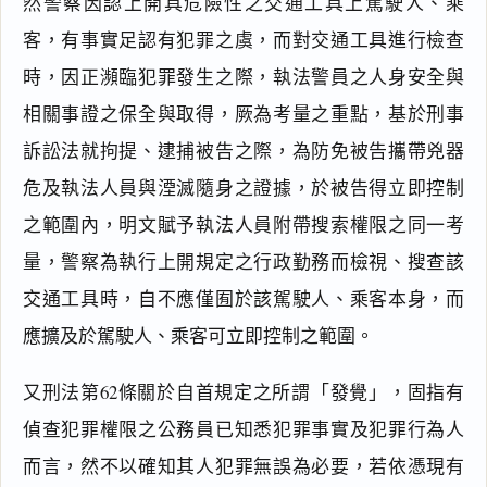
然警察因認上開具危險性之交通工具上駕駛人、乘
客，有事實足認有犯罪之虞，而對交通工具進行檢查
時，因正瀕臨犯罪發生之際，執法警員之人身安全與
相關事證之保全與取得，厥為考量之重點，基於刑事
訴訟法就拘提、逮捕被告之際，為防免被告攜帶兇器
危及執法人員與湮滅隨身之證據，於被告得立即控制
之範圍內，明文賦予執法人員附帶搜索權限之同一考
量，警察為執行上開規定之行政勤務而檢視、搜查該
交通工具時，自不應僅囿於該駕駛人、乘客本身，而
應擴及於駕駛人、乘客可立即控制之範圍。
又刑法第62條關於自首規定之所謂「發覺」，固指有
偵查犯罪權限之公務員已知悉犯罪事實及犯罪行為人
而言，然不以確知其人犯罪無誤為必要，若依憑現有