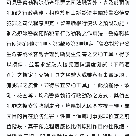
可見警察勤務除偵查犯罪之司法職責外，尚及於預防
犯罪之行政勤務。相應於刑事訴訟法中關於警察偵查
犯罪之司法程序規定，警察職權行使法之預設功能，
則為規範警察預防犯罪行政勤務之作用法。警察職權
行使法第8條第1項、第3款及第2項規定「警察對於已發
生危害或依客觀合理判斷易生危害之交通工具，得予
以攔停，並要求駕駛人接受酒精濃度測試（下稱酒
測）之檢定；交通工具之駕駛人或乘客有事實足認其
有犯罪之虞者，並得檢查交通工具」，此類攔停、酒
測、檢查等，均為警察執行行政勤務之方式，與偵查
犯罪之搜索等強制處分，均屬對人民基本權干預，雖
其目的旨在預防危害，性質上僅屬刑事犯罪偵查之前
置階段，其干預之程度應依比例原則作目的性限縮，