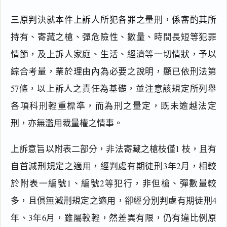
三原判決就本件上訴人所犯各罪之量刑，係審酌其所
持有、寄藏之槍、彈危險性、數量、時間長短等犯罪
要
旨
情節，及上訴人家庭、生活、經濟等一切情狀，予以
案
綜合考量，業於理由內為必要之說明，顯已依刑法第
由
57條，以上訴人之責任為基礎，並注意該規定所列舉
主
文
各項科刑輕重標準，而為刑之量定，既未逾越法定
理
刑，亦無濫用裁量權之情事。
由
其
上訴意旨以附表二部分，非法寄藏之槍枝僅1 枝，且有
他
自首減刑規定之適用，經判處有期徒刑3年2月，相較
資
訊
於附表一編號1、編號2等犯行，非但槍、彈數量較
多，且俱無減刑規定之適用，卻經分別判處有期徒刑4 
年、3年6月，雖屬較輕，然差異有限，仍有違比例原