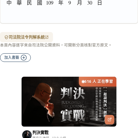
中    華    民    國   109    年    9     月    30    日
一
鍵
複
司法院法令判解系統
製
本頁內容逐字來自司法院公開資料，可開新分頁核對官方原文。
全
文
加入書籤
複製給 AI
去換行複製
匯出 PDF
精美列印
616 人 正在學習
下載 Word
下載 .md
列印
含信
箋底
紋
（關
閉＝
判決實戰
純淨