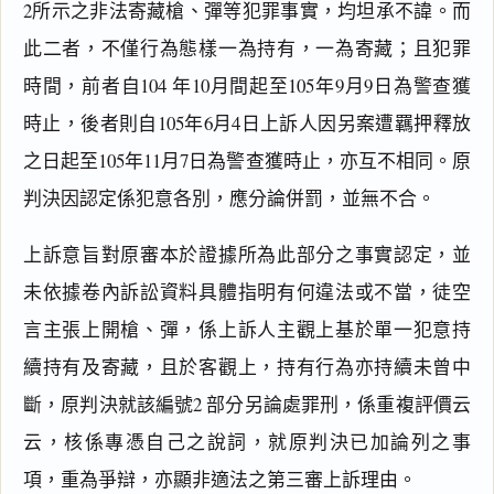
2所示之非法寄藏槍、彈等犯罪事實，均坦承不諱。而
此二者，不僅行為態樣一為持有，一為寄藏；且犯罪
時間，前者自104 年10月間起至105年9月9日為警查獲
時止，後者則自105年6月4日上訴人因另案遭羈押釋放
之日起至105年11月7日為警查獲時止，亦互不相同。原
判決因認定係犯意各別，應分論併罰，並無不合。
上訴意旨對原審本於證據所為此部分之事實認定，並
未依據卷內訴訟資料具體指明有何違法或不當，徒空
言主張上開槍、彈，係上訴人主觀上基於單一犯意持
續持有及寄藏，且於客觀上，持有行為亦持續未曾中
斷，原判決就該編號2 部分另論處罪刑，係重複評價云
云，核係專憑自己之說詞，就原判決已加論列之事
搜尋本
項，重為爭辯，亦顯非適法之第三審上訴理由。