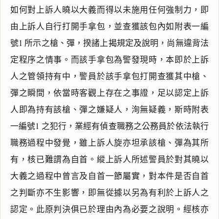
如何對上訴人曉以大義而得以未施用任何強制力，即
由上訴人自行打開手拿包，並查獲該包內如附表一編
號1 所示之槍、彈，揆諸上揭規定及說明，尚無違背法
定程序之情事。而該手拿包為警發現時，本即於上訴
人之管領持有中，警員於該手拿包打開查獲其中槍、
彈之瞬間，依當時客觀上存在之事證，足以認定上訴
人即為持有該槍、彈之嫌疑人，洵無疑義，斯時附表
一編號1 之犯行，業經有偵查職務之公務員於依法執行
職務過程中發覺，雖上訴人旋亦坦承該槍、彈為其所
有，核已難謂為自首。縱上訴人所述警員於對其曉以
大義之過程中曾言及自首一節屬實，對本件是否自首
之判斷亦不生影響，即無從據以另為有利於上訴人之
認定。此原判決俱已於理由內為必要之說明。經核亦