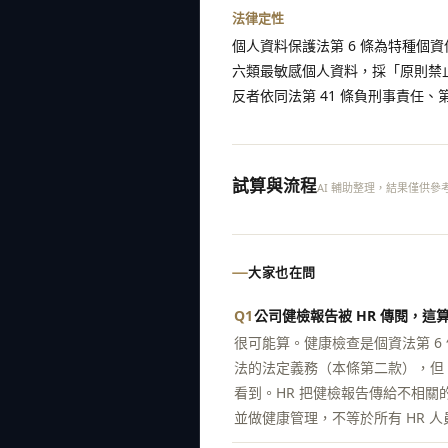
法律定性
個人資料保護法第 6 條為特種個
六類最敏感個人資料，採「原則禁
反者依同法第 41 條負刑事責任、第
試算與流程
AI 輔助整理，結果僅供參
大家也在問
Q1
公司健檢報告被 HR 傳閱，這
很可能算。健康檢查是個資法第 
法的法定義務（本條第二款），但
看到。HR 把健檢報告傳給不相
並做健康管理，不等於所有 HR 