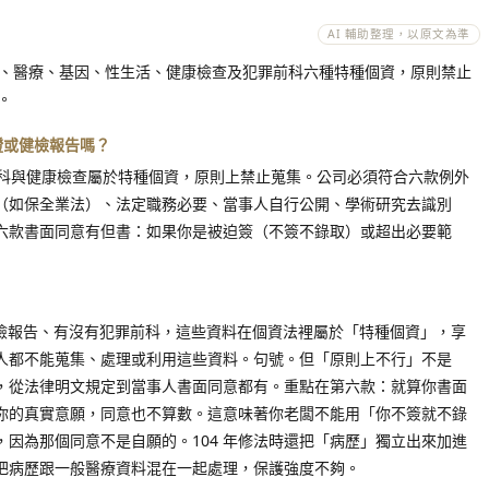
AI 輔助整理，以原文為準
病歷、醫療、基因、性生活、健康檢查及犯罪前科六種特種個資，原則禁止
。
證或健檢報告嗎？
前科與健康檢查屬於特種個資，原則上禁止蒐集。公司必須符合六款例外
（如保全業法）、法定職務必要、當事人自行公開、學術研究去識別
六款書面同意有但書：如果你是被迫簽（不簽不錄取）或超出必要範
篩檢報告、有沒有犯罪前科，這些資料在個資法裡屬於「特種個資」，享
人都不能蒐集、處理或利用這些資料。句號。但「原則上不行」不是
，從法律明文規定到當事人書面同意都有。重點在第六款：就算你書面
你的真實意願，同意也不算數。這意味著你老闆不能用「你不簽就不錄
因為那個同意不是自願的。104 年修法時還把「病歷」獨立出來加進
把病歷跟一般醫療資料混在一起處理，保護強度不夠。