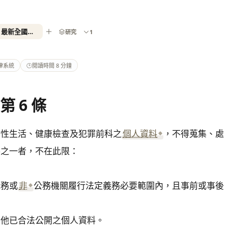
個人資料保護法第 6 條- 2026 最新全國法規資料庫
研究
1
律系統
🕑
閱讀時間 8 分鐘
第 6 條
、性生活、健康檢查及犯罪前科之
個人資料
，不得蒐集、處
之一者，不在此限：

職務或
非
公務機關履行法定義務必要範圍內，且事前或事後
他已合法公開之個人資料。
