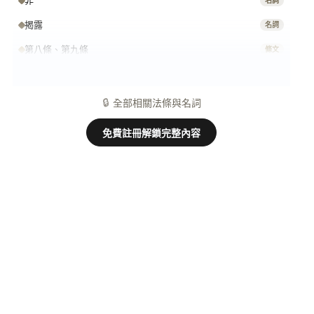
非
名詞
揭露
名詞
第八條、第九條
條文
第七條第一項、第二項及第四項
條文
🔒
全部相關法條與名詞
免費註冊解鎖完整內容