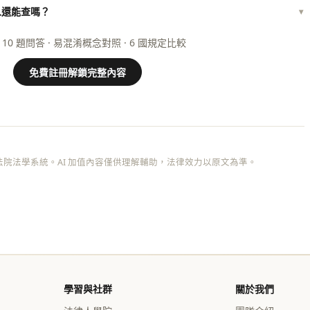
人還能查嗎？
▾
 10 題問答 · 易混淆概念對照 · 6 國規定比較
免費註冊解鎖完整內容
院法學系統。AI 加值內容僅供理解輔助，法律效力以原文為準。
學習與社群
關於我們