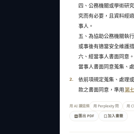
四、公務機關或學術研
究而有必要，且資料經
事人。

五、為協助公務機關執
或事後有適當安全維護措
六、經當事人書面同意
當事人書面同意蒐集、
2.
依前項規定蒐集、處理
款之書面同意，準用
第
用 AI 讀這條
用 Perplexity 問
用 C
匯出 PDF
加入書籤
加入書籤
匯出 PDF