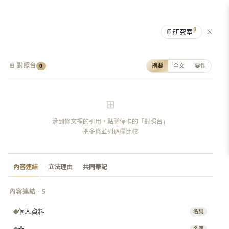
β
📔
研究室
⊞ 對照台
摘要
全文
要件
0
⊞
滑到條文裡的引用，點懸停卡的「對照台」
把多條並列逐欄比較
內容連結
立法理由
共同筆記
內容連結 · 5
個人資料
名詞