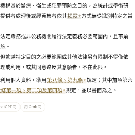
究機構基於醫療、衛生或犯罪預防之目的，為統計或學術研
過提供者處理後或經蒐集者依其
揭露
方式無從識別特定之當
行法定職務或非公務機關履行法定義務必要範圍內，且事前
施。

。但逾越特定目的之必要範圍或其他法律另有限制不得僅依
處理或利用，或其同意違反其意願者，不在此限。
或利用個人資料，準用
第八條、第九條
規定；其中前項第六
七條第一項、第二項及第四項
規定，並以書面為之。
hatGPT 問
用 Grok 問