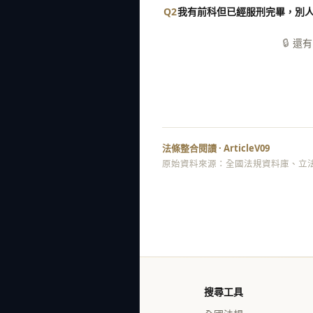
Q2
我有前科但已經服刑完畢，別
🔒
還有
法條整合閱讀 · ArticleV09
原始資料來源：全國法規資料庫、立法
搜尋工具