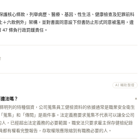
資保護核心條款，列舉病歷、醫療、基因、性生活、健康檢查及犯罪前科
止＋六款例外」架構，並對書面同意設下但書防止形式同意被濫用，違
 47 條負行政罰鍰責任。
考
AI 輔助整理
算違法嗎？
▾
6 條明列的特種個資，公司蒐集員工健檢資料的依據通常是職業安全衛生
「蒐集」和「傳閱」是兩件事。法定義務要求蒐集不代表可以讓全公司
關的人，已經超出法定義務的必要範圍。職安法只要求雇主保存健檢紀錄
人員都有權看完整報告，存取權限應限縮到有職務必要的人。