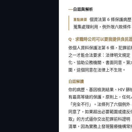
白話與解析
個資法第 6 條保護
重點摘要
蒐集處理利用，例外限六款條件
Q · 求職時公司可以要我提供良民
依個人資料保護法第 6 條，犯罪
之一才能合法要求：法律明文規定
化、協助公務機關、書面同意。第
圍，這個同意在法律上不生效。
白話解讀
你的病歷、基因檢測結果、HIV 
有最高等級的保護。原則上，任何
「完全不行」。法條列了六個例外
同意了，如果超出必要範圍或違反
取」的方式逼你交出犯罪前科證明，
清單，因為實務上發現醫療機構常