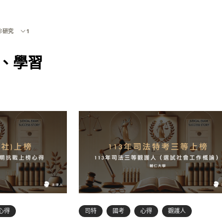
研究
1
、學習
心得
司特
國考
心得
觀護人