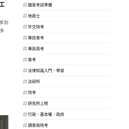
工
國家考試準備
地政士
享到
外交特考
多
專技普考
專技高考
普考
法律知識入門、學習
法研所
特考
研究所上榜
行政、基本權、政府
調查局特考