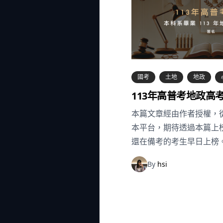
國考
土地
地政
113年高普考地政高
本篇文章經由作者授權，從
本平台，期待透過本篇上
還在備考的考生早日上榜
By
hsi