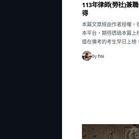
113年律師(勞社)兼
得
本篇文章經由作者授權，從
本平台，期待透過本篇上
還在備考的考生早日上榜
By
hsi