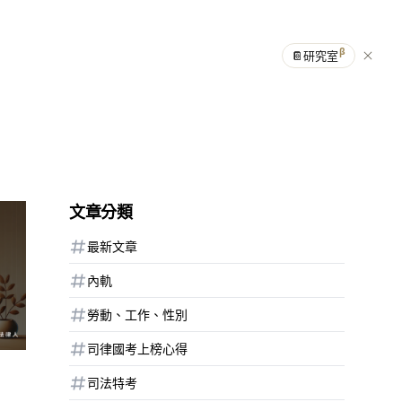
β
📔
研究室
文章分類
最新文章
內軌
勞動、工作、性別
司律國考上榜心得
司法特考