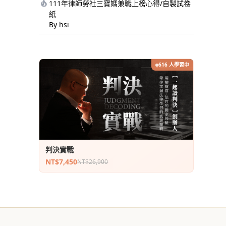
111年律師勞社三寶媽兼職上榜心得/自製試卷
紙
By hsi
616 人學習中
判決實戰
NT$7,450
NT$26,900