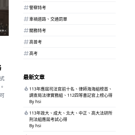
警察特考
車禍道路、交通罰單
關務特考
高普考
高考
略
最新文章
式
。
113年應屆司法官前十名、律師海海組榜首、
可
調查局法律實務組、112四等書記官上榜心得
By hsi
113年政大、成大、北大、中正、高大法研所
刑法組應屆考試心得
By hsi