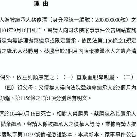
理由
為被繼承人蔡俊清（身分證統一編號：Z000000000號）
104年9月16日死亡，聲請人向司法院家事事件公告網站查詢
勝忠均無辦理拋棄繼承或限定繼承，依
民法第1156條之1
規定
清之繼承人蔡勝男、蔡勝忠於3個月內陳報被繼承人之遺產清
配偶外，依左列順序定之：（一）直系血親卑親屬、（二）
、（四）祖父母；又債權人得向法院聲請命繼承人於3個月內
38條
、第1156條之1第1項分別定有明文。
於104年9月16日死亡，相對人蔡勝男、蔡勝忠為其繼承人
明拋棄繼承，聲請人係被繼承人之債權人等情，業據聲請人提
年度執字第11097號債權憑證影本、本票影本、家事事件公告