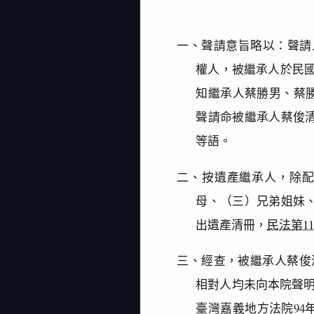
一、聲請意旨略以：聲請人
權人，被繼承人於民國
知繼承人蔡勝男、蔡
聲請命被繼承人蔡俊
等語。
二、按遺產繼承人，除
母、（三）兄弟姐妹
出遺產清冊，
民法第11
三、經查，被繼承人蔡俊清
相對人均未向本院聲
臺灣嘉義地方法院94