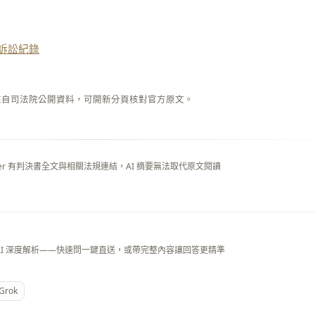
訴訟紀錄
來自司法院公開資料，可開新分頁核對官方原文。
layer 有判決書全文與相關法規連結，AI 摘要無法取代原文閱讀
AI 深度解析——快速問一鍵直送，或帶完整內容讓回答更精準
Grok