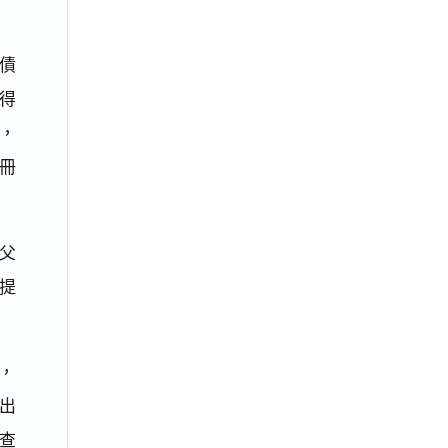
之債
得
，
冊
父
提
，
出
查