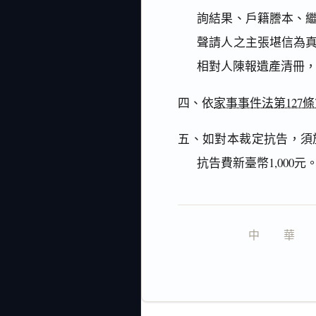
詢結果、戶籍謄本、
聲請人之主張堪信為
相對人陳報遺產清冊
四、依
家事事件法第127條
五、如對本裁定抗告，須
抗告費新臺幣1,000元
中　　華　　