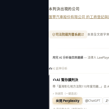
本判決出現的公司
匯豐汽車股份有限公司 的工商登記與
司法院裁判書系統
本頁全文逐字
用完 AI 分析後回來繼續
— 法律人 LawP
AI 延伸分析
AI 幫你讀判決
帶「臺灣彰化地方法院110年度司繼…」去 
⚡ 快速問（一鍵直送）
問 Perplexity
ChatGPT