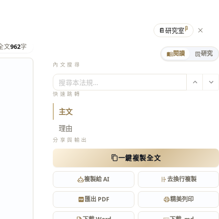
β
📔
研究室
全文
962
字
閱讀
研究
內文搜尋
搜尋本法規…
快速跳轉
主文
理由
分享與輸出
一鍵複製全文
複製給 AI
去換行複製
匯出 PDF
精美列印