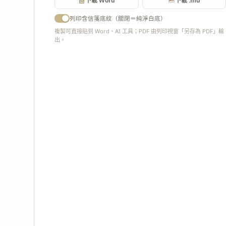
下載 Word
下載 .md
列印含信箋底紋（關閉＝純淨白底）
複製可直接貼到 Word、AI 工具；PDF 由列印視窗「另存為 PDF」輸
出。
匯出 PDF