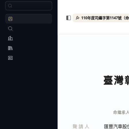
臺灣
命繼承
聲請人
匯豐汽車股