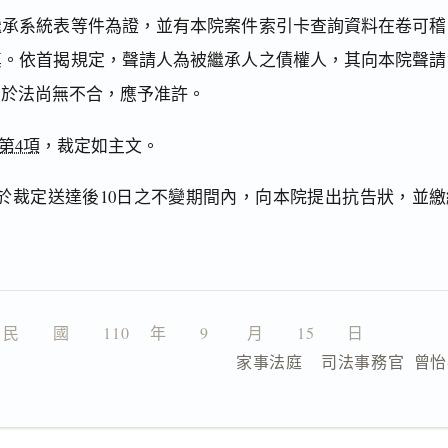
繼承系統表等件為證，並有本院案件索引卡查詢資料在卷可稽
真。依首揭規定，聲請人為被繼承人之債權人，其向本院聲請
，於法尚無不合，應予准許。
第4項
，裁定如主文。
於裁定送達後10日之不變期間內，向本院提出抗告狀，並繳
。
民　　國　　110 　年　　9 　　月　　15　　日
                  家事法庭    司法事務官  曾