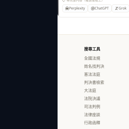
📋 帶完整內容（複製後貼上）
Perplexity
ChatGPT
Grok
搜尋工具
全國法規
姓名找判決
憲法法庭
判決書檢索
大法庭
法院決議
司法判例
法律座談
行政函釋